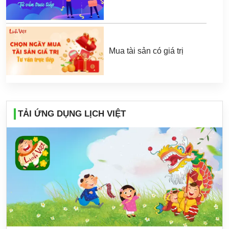
Mua tài sản có giá trị
TẢI ỨNG DỤNG LỊCH VIỆT