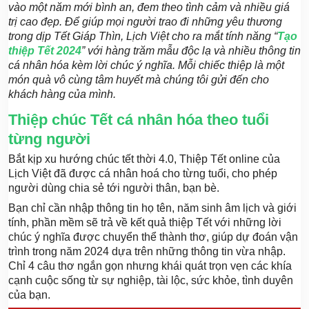
vào một năm mới bình an, đem theo tình cảm và nhiều giá
trị cao đẹp. Để giúp mọi người trao đi những yêu thương
trong dịp Tết Giáp Thìn, Lịch Việt cho ra mắt tính năng “
Tạo
thiệp Tết 2024
” với hàng trăm mẫu độc lạ và nhiều thông tin
cá nhân hóa kèm lời chúc ý nghĩa. Mỗi chiếc thiệp là một
món quà vô cùng tâm huyết mà chúng tôi gửi đến cho
khách hàng của mình.
Thiệp chúc Tết cá nhân hóa theo tuổi
từng người
Bắt kịp xu hướng chúc tết thời 4.0, Thiệp Tết online của
Lịch Việt đã được cá nhân hoá cho từng tuổi, cho phép
người dùng chia sẻ tới người thân, bạn bè.
Bạn chỉ cần nhập thông tin họ tên, năm sinh âm lịch và giới
tính, phần mềm sẽ trả về kết quả thiệp Tết với những lời
chúc ý nghĩa được chuyển thể thành thơ, giúp dự đoán vận
trình trong năm 2024 dựa trên những thông tin vừa nhập.
Chỉ 4 câu thơ ngắn gọn nhưng khái quát trọn vẹn các khía
cạnh cuộc sống từ sự nghiệp, tài lộc, sức khỏe, tình duyên
của bạn.