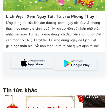
Lịch Việt - Xem Ngày Tốt, Tử vi & Phong Thuỷ
Ứng dụng tra cứu lịch âm dương, xem ngày tốt, tử vi & phong
thủy theo ngày giờ sinh, quản lý lịch sự kiện cá nhân phổ biến
nhất hiện nay. Tự hào là ứng dụng lịch đầu tiên cho người Việt
cán mốc 15 TRIỆU lượt tải. Tải ứng dụng ngay để Lịch Việt
giúp bạn thấu hiểu về bản thân, đưa ra các quyết định tài lộc,
may mắn và quản lý công việc hằng ngày dễ dàng.
Download on the
GET IT ON
App Store
Google Play
Tin tức khác