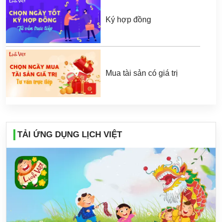
Ký hợp đồng
Mua tài sản có giá trị
TẢI ỨNG DỤNG LỊCH VIỆT