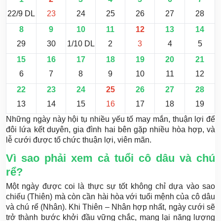
22/9 DL
23
24
25
26
27
28
8
9
10
11
12
13
14
29
30
1/10 DL
2
3
4
5
15
16
17
18
19
20
21
6
7
8
9
10
11
12
22
23
24
25
26
27
28
13
14
15
16
17
18
19
Những ngày này hội tụ nhiều yếu tố may mắn, thuận lợi để
đôi lứa kết duyên, gia đình hai bên gặp nhiều hòa hợp, và
lễ cưới được tổ chức thuận lợi, viên mãn.
Vì sao phải xem cả tuổi cô dâu và chú
rể?
Một ngày được coi là thực sự tốt không chỉ dựa vào sao
chiếu (Thiên) mà còn cần hài hòa với tuổi mệnh của cô dâu
và chú rể (Nhân). Khi Thiên – Nhân hợp nhất, ngày cưới sẽ
trở thành bước khởi đầu vững chắc, mang lại năng lượng