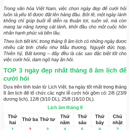
Trong văn hóa Việt Nam, việc chọn ngày đẹp để cưới hỏi
luôn là yếu tố được đặt lên hàng đầu. Bởi lẽ, một ngày lành
không chỉ giúp buổi lễ diễn ra thuận lợi, suôn sẻ, mà còn
mang lại năng lượng cát lành, khởi đầu cho một cuộc hôn
nhân hạnh phúc và bền lâu.
Theo lịch tiết khí, trong tháng 8 âm lịch có những ngày được
nhiều cát tinh chiếu như Mẫu thương, Nguyệt đức hợp,
Thiên hỷ, Bất tương – đây đều là các sao đặc biệt tốt cho
việc cưới hỏi, dạm ngõ hay ăn hỏi.
TOP 3 ngày đẹp nhất tháng 8 âm lịch để
cưới hỏi
Dựa trên tính toán từ Lịch Việt, ba ngày tốt nhất trong tháng
8 âm lịch để tổ chức các nghi lễ cưới hỏi gồm có: 2/8 (23/9
dương lịch), 12/8 (3/10 DL), 25/8 (16/10 DL).
Lịch âm tháng 8
Thứ
Thứ
Thứ
Thứ
Chủ
Thứ ba
Thứ tư
hai
năm
sáu
bảy
nhật
1
2
3
4
5
6
7