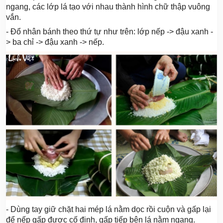
ngang, các lớp lá tạo với nhau thành hình chữ thập vuông
vắn.
- Đổ nhân bánh theo thứ tự như trên: lớp nếp -> đậu xanh -
> ba chỉ -> đậu xanh -> nếp.
- Dùng tay giữ chặt hai mép lá nằm dọc rồi cuộn và gấp lại
để nếp gấp được cố định, gấp tiếp bên lá nằm ngang.