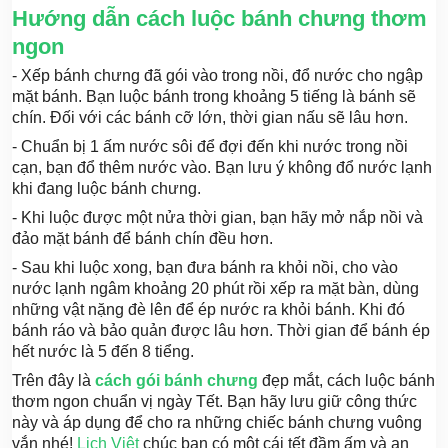
Hướng dẫn cách luộc bánh chưng thơm
ngon
- Xếp bánh chưng đã gói vào trong nồi, đổ nước cho ngập
mặt bánh. Bạn luộc bánh trong khoảng 5 tiếng là bánh sẽ
chín. Đối với các bánh cỡ lớn, thời gian nấu sẽ lâu hơn.
- Chuẩn bị 1 ấm nước sôi để đợi đến khi nước trong nồi
cạn, bạn đổ thêm nước vào. Bạn lưu ý không đổ nước lạnh
khi đang luộc bánh chưng.
- Khi luộc được một nửa thời gian, bạn hãy mở nắp nồi và
đảo mặt bánh để bánh chín đều hơn.
- Sau khi luộc xong, bạn đưa bánh ra khỏi nồi, cho vào
nước lạnh ngâm khoảng 20 phút rồi xếp ra mặt bàn, dùng
những vật nặng đè lên để ép nước ra khỏi bánh. Khi đó
bánh ráo và bảo quản được lâu hơn. Thời gian để bánh ép
hết nước là 5 đến 8 tiểng.
Trên đây là
cách gói bánh chưng
đẹp mắt, cách luộc bánh
thơm ngon chuẩn vị ngày Tết. Bạn hãy lưu giữ công thức
này và áp dụng để cho ra những chiếc bánh chưng vuông
vắn nhé!
Lịch Việt
chúc bạn có một cái tết đầm ấm và an