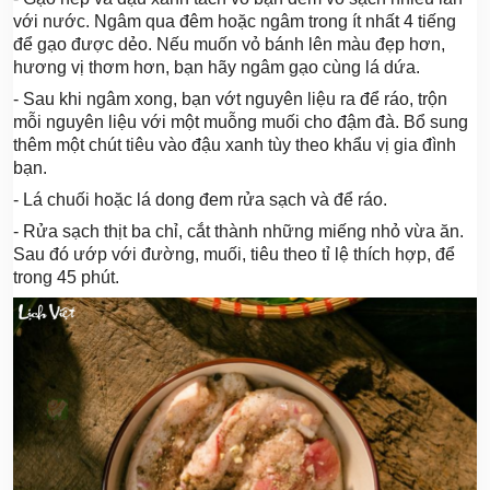
với nước. Ngâm qua đêm hoặc ngâm trong ít nhất 4 tiếng
để gạo được dẻo. Nếu muốn vỏ bánh lên màu đẹp hơn,
hương vị thơm hơn, bạn hãy ngâm gạo cùng lá dứa.
- Sau khi ngâm xong, bạn vớt nguyên liệu ra để ráo, trộn
mỗi nguyên liệu với một muỗng muối cho đậm đà. Bổ sung
thêm một chút tiêu vào đậu xanh tùy theo khẩu vị gia đình
bạn.
- Lá chuối hoặc lá dong đem rửa sạch và để ráo.
- Rửa sạch thịt ba chỉ, cắt thành những miếng nhỏ vừa ăn.
Sau đó ướp với đường, muối, tiêu theo tỉ lệ thích hợp, để
trong 45 phút.