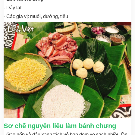
- Dây lạt
- Các gia vị: muối, đường, tiêu
Sơ chế nguyên liệu làm bánh chưng
- Gạo nếp và đậu xanh tách vỏ bạn đem vo sạch nhiều lần