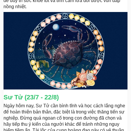
để duy trì sức khỏe tốt và tình cảm lứa đôi được vun đắp
nồng nhiệt.
Sư Tử (23/7 - 22/8)
Ngày hôm nay, Sư Tử cần bình tĩnh và học cách lắng nghe
để hoàn thiện bản thân, đặc biệt là trong việc thăng tiến sự
nghiệp. Đừng quá ngoan cố trong con đường đã chọn và
hãy tiếp thu ý kiến ​​của người khác để tránh những nguy
hiểm tiềm ẩn. Tài lộc của cung hoàng đạo này có vẻ thuận