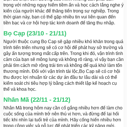
trọng với những nguy hiểm tiềm ẩn và học cách lắng nghe ý
kiến ​​của người khác để thăng tiến trong sự nghiệp. Trong
thời gian này, bạn có thể gặp nhiều tin vui liên quan đến
tiền bạc và cơ hội hợp tác kinh doanh để tăng thu nhập.
Bọ Cạp (23/10 - 21/11)
Người thuộc cung Bọ Cạp sẽ gặp nhiều khó khăn trong quá
trình tiến triển nhưng sẽ có cơ hội để phát huy sở trường và
gây ấn tượng trong mắt cấp trên. Trong khi đó, vận trình tình
cảm của bạn sẽ mông lung và không rõ ràng, vì vậy bạn cần
phải tìm cách mở rộng trái tim và không để quá khứ làm tổn
thương mình. Đối với vận trình tài lộc,Bọ Cạp sẽ có cơ hội
thu được lợi nhuận từ các dự án đầu tư lâu dài và có thể
kiểm soát chi tiêu hợp lý bằng cách thiết lập kế hoạch cụ
thể và khoa học.
Nhân Mã (22/11 - 21/12)
Nhân Mã trong hôm nay cần cố gắng nhiều hơn để làm cho
cuộc sống của mình trở nên thú vị hơn, và đừng để lại hối
tiếc khi nhìn lại tuổi trẻ của mình. Hãy cống hiến nhiều hơn
trong công việc và nỗ lực để phát triển các kỹ năng mới.