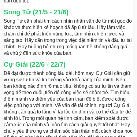
bạn đều tốt.
Song Tử (21/5 - 21/6)
Song Tử cần phải tìm cách nhìn nhận vấn đề từ một góc độ
khác và thực hiện kế hoạch đã ấp ủ từ lâu. Hãy làm việc
chăm chỉ để phát triển năng lực, tầm nhìn chiến lược và
sáng tạo. Hãy cẩn trọng trong việc đặt niềm tin và đầu tư tài
chính. Hãy buông bỏ những mối quan hệ không đáng giá
và chú ý đến sức khỏe của bạn.
Cự Giải (22/6 - 22/7)
Để đạt được thành công lâu dài, hôm nay, Cự Giải cần giữ
vững sự tự tin và tin tưởng vào khả năng của mình. Nếu
bạn không xác định rõ mục tiêu, không có sự tự tin và tham
vọng để theo đuổi, tiến độ công việc sẽ chậm trễ. Tìm hiểu
điểm mạnh và điểm yếu của bản thân để biết được công
việc phù hợp với mình. Về vấn đề tài chính, người Cự Giải
không cần quá lo lắng vì tài lộc ổn định và có thể đầu tư để
sinh lời. Trong mối quan hệ tình cảm, bạn kiểm soát được
cảm xúc của mình và luôn tìm cách giải quyết tốt nhất. Hãy
chú ý yêu thương và chăm sóc bản thân một cách khoa học