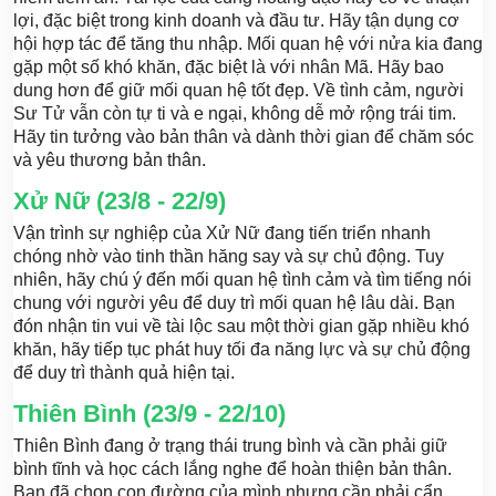
lợi, đặc biệt trong kinh doanh và đầu tư. Hãy tận dụng cơ
hội hợp tác để tăng thu nhập. Mối quan hệ với nửa kia đang
gặp một số khó khăn, đặc biệt là với nhân Mã. Hãy bao
dung hơn để giữ mối quan hệ tốt đẹp. Về tình cảm, người
Sư Tử vẫn còn tự ti và e ngại, không dễ mở rộng trái tim.
Hãy tin tưởng vào bản thân và dành thời gian để chăm sóc
và yêu thương bản thân.
Xử Nữ (23/8 - 22/9)
Vận trình sự nghiệp của Xử Nữ đang tiến triển nhanh
chóng nhờ vào tinh thần hăng say và sự chủ động. Tuy
nhiên, hãy chú ý đến mối quan hệ tình cảm và tìm tiếng nói
chung với người yêu để duy trì mối quan hệ lâu dài. Bạn
đón nhận tin vui về tài lộc sau một thời gian gặp nhiều khó
khăn, hãy tiếp tục phát huy tối đa năng lực và sự chủ động
để duy trì thành quả hiện tại.
Thiên Bình (23/9 - 22/10)
Thiên Bình đang ở trạng thái trung bình và cần phải giữ
bình tĩnh và học cách lắng nghe để hoàn thiện bản thân.
Bạn đã chọn con đường của mình nhưng cần phải cẩn