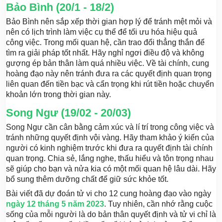
Bảo Bình (20/1 - 18/2)
Bảo Bình nên sắp xếp thời gian hợp lý để tránh mệt mỏi và
nên có lịch trình làm việc cụ thể để tối ưu hóa hiệu quả
công việc. Trong mối quan hệ, cần trao đổi thẳng thắn để
tìm ra giải pháp tốt nhất. Hãy nghỉ ngơi điều độ và không
gượng ép bản thân làm quá nhiều việc. Về tài chính, cung
hoàng đạo này nên tránh đưa ra các quyết định quan trọng
liên quan đến tiền bạc và cẩn trọng khi rút tiền hoặc chuyển
khoản lớn trong thời gian này.
Song Ngư (19/02 - 20/03)
Song Ngư cần cân bằng cảm xúc và lí trí trong công việc và
tránh những quyết định vội vàng. Hãy tham khảo ý kiến của
người có kinh nghiệm trước khi đưa ra quyết định tài chính
quan trọng. Chia sẻ, lắng nghe, thấu hiểu và tôn trọng nhau
sẽ giúp cho bạn và nửa kia có một mối quan hệ lâu dài. Hãy
bổ sung thêm dưỡng chất để giữ sức khỏe tốt.
Bài viết đã dự đoán tử vi cho 12 cung hoàng đạo vào ngày
ngày 12 tháng 5 năm 2023
. Tuy nhiên, cần nhớ rằng cuộc
sống của mỗi người là do bản thân quyết định và tử vi chỉ là