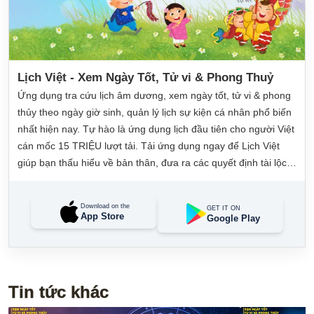
Lịch Việt - Xem Ngày Tốt, Tử vi & Phong Thuỷ
Ứng dụng tra cứu lịch âm dương, xem ngày tốt, tử vi & phong
thủy theo ngày giờ sinh, quản lý lịch sự kiện cá nhân phổ biến
nhất hiện nay. Tự hào là ứng dụng lịch đầu tiên cho người Việt
cán mốc 15 TRIỆU lượt tải. Tải ứng dụng ngay để Lịch Việt
giúp bạn thấu hiểu về bản thân, đưa ra các quyết định tài lộc,
may mắn và quản lý công việc hằng ngày dễ dàng.
Download on the
GET IT ON
App Store
Google Play
Tin tức khác