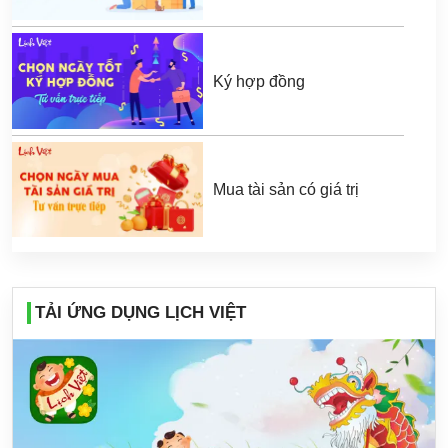
Ký hợp đồng
Mua tài sản có giá trị
TẢI ỨNG DỤNG LỊCH VIỆT