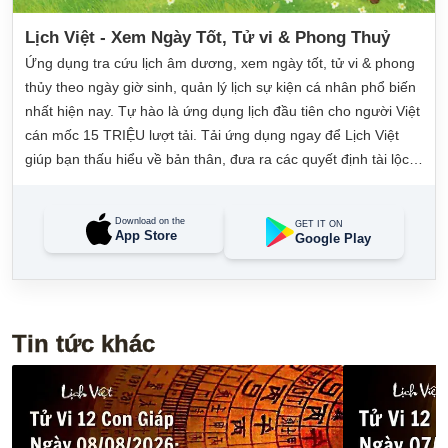
Lịch Việt - Xem Ngày Tốt, Tử vi & Phong Thuỷ
Ứng dụng tra cứu lịch âm dương, xem ngày tốt, tử vi & phong
thủy theo ngày giờ sinh, quản lý lịch sự kiện cá nhân phổ biến
nhất hiện nay. Tự hào là ứng dụng lịch đầu tiên cho người Việt
cán mốc 15 TRIỆU lượt tải. Tải ứng dụng ngay để Lịch Việt
giúp bạn thấu hiểu về bản thân, đưa ra các quyết định tài lộc,
may mắn và quản lý công việc hằng ngày dễ dàng.
Download on the
GET IT ON
App Store
Google Play
Tin tức khác