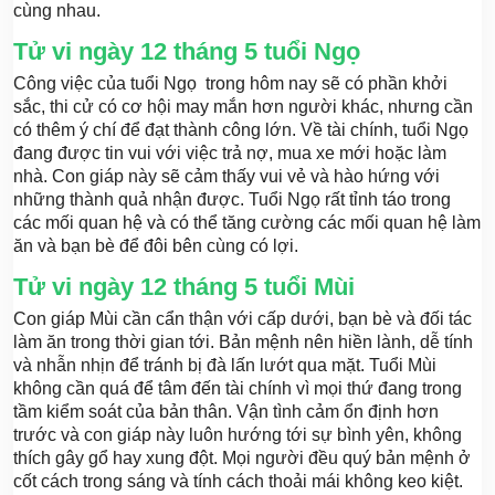
cùng nhau.
Tử vi ngày 12 tháng 5 tuổi Ngọ
Công việc của tuổi Ngọ trong hôm nay sẽ có phần khởi
sắc, thi cử có cơ hội may mắn hơn người khác, nhưng cần
có thêm ý chí để đạt thành công lớn. Về tài chính, tuổi Ngọ
đang được tin vui với việc trả nợ, mua xe mới hoặc làm
nhà. Con giáp này sẽ cảm thấy vui vẻ và hào hứng với
những thành quả nhận được. Tuổi Ngọ rất tỉnh táo trong
các mối quan hệ và có thể tăng cường các mối quan hệ làm
ăn và bạn bè để đôi bên cùng có lợi.
Tử vi ngày 12 tháng 5 tuổi Mùi
Con giáp Mùi cần cẩn thận với cấp dưới, bạn bè và đối tác
làm ăn trong thời gian tới. Bản mệnh nên hiền lành, dễ tính
và nhẫn nhịn để tránh bị đà lấn lướt qua mặt. Tuổi Mùi
không cần quá để tâm đến tài chính vì mọi thứ đang trong
tầm kiểm soát của bản thân. Vận tình cảm ổn định hơn
trước và con giáp này luôn hướng tới sự bình yên, không
thích gây gổ hay xung đột. Mọi người đều quý bản mệnh ở
cốt cách trong sáng và tính cách thoải mái không keo kiệt.