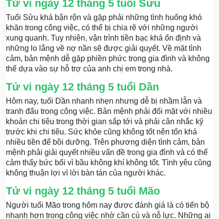
Tử vi ngày 12 tháng 5 tuổi Sửu
Tuổi Sửu khá bận rộn và gặp phải những tình huống khó
khăn trong công việc, có thể bị chia rẽ với những người
xung quanh. Tuy nhiên, vận trình tiền bạc khá ổn định và
những lo lắng về nợ nần sẽ được giải quyết. Về mặt tình
cảm, bản mệnh dễ gặp phiền phức trong gia đình và không
thể dựa vào sự hỗ trợ của anh chị em trong nhà.
Tử vi ngày 12 tháng 5 tuổi Dần
Hôm nay, tuổi Dần nhanh nhẹn nhưng dễ bị nhầm lẫn và
tranh đấu trong công việc. Bản mệnh phải đối mặt với nhiều
khoản chi tiêu trong thời gian sắp tới và phải cân nhắc kỹ
trước khi chi tiêu. Sức khỏe cũng không tốt nên tốn khá
nhiều tiền để bồi dưỡng. Trên phương diện tình cảm, bản
mệnh phải giải quyết nhiều vấn đề trong gia đình và có thể
cảm thấy bức bối vì bầu không khí không tốt. Tình yêu cũng
không thuận lợi vì lời bàn tán của người khác.
Tử vi ngày 12 tháng 5 tuổi Mão
Người tuổi Mão trong hôm nay được đánh giá là có tiến bộ
nhanh hơn trong công việc nhờ cần cù và nỗ lực. Những ai