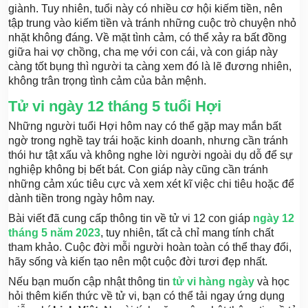
giành. Tuy nhiên, tuổi này có nhiều cơ hội kiếm tiền, nên
tập trung vào kiếm tiền và tránh những cuộc trò chuyện nhỏ
nhặt không đáng. Về mặt tình cảm, có thể xảy ra bất đồng
giữa hai vợ chồng, cha mẹ với con cái, và con giáp này
càng tốt bụng thì người ta càng xem đó là lẽ đương nhiên,
không trân trọng tình cảm của bản mệnh.
Tử vi ngày 12 tháng 5 tuổi Hợi
Những người tuổi Hợi hôm nay có thể gặp may mắn bất
ngờ trong nghề tay trái hoặc kinh doanh, nhưng cần tránh
thói hư tật xấu và không nghe lời người ngoài dụ dỗ để sự
nghiệp không bị bết bát. Con giáp này cũng cần tránh
những cảm xúc tiêu cực và xem xét kĩ việc chi tiêu hoặc để
dành tiền trong ngày hôm nay.
Bài viết đã cung cấp thông tin về tử vi 12 con giáp
ngày 12
tháng 5 năm 2023
, tuy nhiên, tất cả chỉ mang tính chất
tham khảo. Cuộc đời mỗi người hoàn toàn có thể thay đổi,
hãy sống và kiến tạo nên một cuộc đời tươi đẹp nhất.
Nếu bạn muốn cập nhật thông tin
tử vi hàng ngày
và học
hỏi thêm kiến thức về tử vi, bạn có thể tải ngay ứng dụng