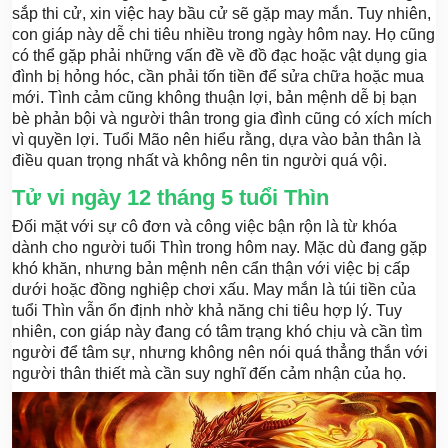
sắp thi cử, xin việc hay bầu cử sẽ gặp may mắn. Tuy nhiên,
con giáp này dễ chi tiêu nhiều trong ngày hôm nay. Họ cũng
có thể gặp phải những vấn đề về đồ đạc hoặc vật dụng gia
đình bị hỏng hóc, cần phải tốn tiền để sửa chữa hoặc mua
mới. Tình cảm cũng không thuận lợi, bản mệnh dễ bị bạn
bè phản bội và người thân trong gia đình cũng có xích mích
vì quyền lợi. Tuổi Mão nên hiểu rằng, dựa vào bản thân là
điều quan trọng nhất và không nên tin người quá vội.
Tử vi ngày 12 tháng 5 tuổi Thìn
Đối mặt với sự cô đơn và công việc bận rộn là từ khóa
dành cho người tuổi Thìn trong hôm nay. Mặc dù đang gặp
khó khăn, nhưng bản mệnh nên cẩn thận với việc bị cấp
dưới hoặc đồng nghiệp chơi xấu. May mắn là túi tiền của
tuổi Thìn vẫn ổn định nhờ khả năng chi tiêu hợp lý. Tuy
nhiên, con giáp này đang có tâm trạng khó chịu và cần tìm
người để tâm sự, nhưng không nên nói quá thẳng thắn với
người thân thiết mà cần suy nghĩ đến cảm nhận của họ.