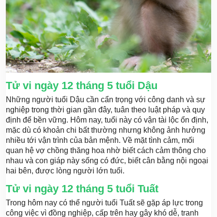
Tử vi ngày 12 tháng 5 tuổi Dậu
Những người tuổi Dậu cần cẩn trọng với công danh và sự
nghiệp trong thời gian gần đây, tuân theo luật pháp và quy
định để bền vững. Hôm nay, tuổi này có vận tài lộc ổn định,
mặc dù có khoản chi bất thường nhưng không ảnh hưởng
nhiều tới vận trình của bản mệnh. Về mặt tình cảm, mối
quan hệ vợ chồng thăng hoa nhờ biết cách cảm thông cho
nhau và con giáp này sống có đức, biết cân bằng nội ngoại
hai bên, được lòng người lớn tuổi.
Tử vi ngày 12 tháng 5 tuổi Tuất
Trong hôm nay có thể người tuổi Tuất sẽ gặp áp lực trong
công việc vì đồng nghiệp, cấp trên hay gây khó dễ, tranh