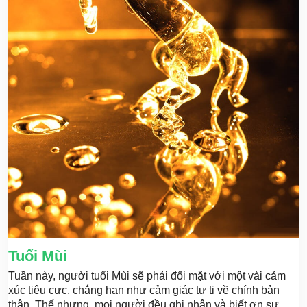
Tuổi Mùi
Tuần này, người tuổi Mùi sẽ phải đối mặt với một vài cảm
xúc tiêu cực, chẳng hạn như cảm giác tự ti về chính bản
thân. Thế nhưng, mọi người đều ghi nhận và biết ơn sự