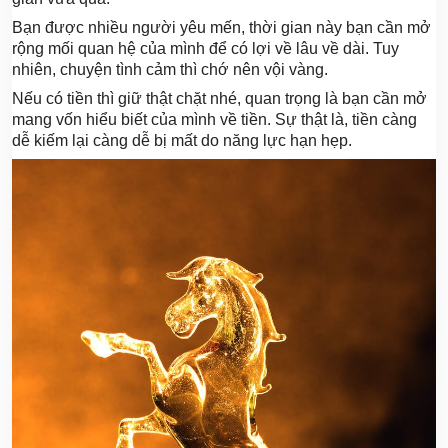
Bạn được nhiều người yêu mến, thời gian này bạn cần mở
rộng mối quan hệ của mình để có lợi về lâu về dài. Tuy
nhiên, chuyện tình cảm thì chớ nên vội vàng.
Nếu có tiền thì giữ thật chặt nhé, quan trọng là bạn cần mở
mang vốn hiểu biết của mình về tiền. Sự thật là, tiền càng
dễ kiếm lại càng dễ bị mất do năng lực hạn hẹp.