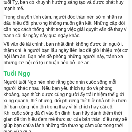
tuổi Tỵ, bạn có khuynh hướng sáng tạo và được phát huy
mạnh mẽ.
Trong chuyện tình cảm, người độc thân nên sớm nhận ra
dấu hiệu đối phương không muốn gắn kết. Những cặp đôi
cần học cách thống nhất trong việc giải quyết vấn đề thay vì
tranh cãi từ ngày này qua ngày khác.
Về vấn đề tài chính, bạn nhất định không được tin người,
thậm chí là người bạn lâu ngày liên lạc để giới thiệu một cơ
hội làm ăn. Bạn nên đề phòng những người này, tránh xa
những cơ hội có lợi nhuận béo bở, dễ ăn.
Tuổi Ngọ
Người tuổi Ngọ nên nhớ rằng góc nhìn cuộc sống mỗi
người khác nhau. Nếu bạn yêu thích tự do và phóng
khoáng, bạn thích được cùng người ấy trải nhiệm thế giới
xung quanh, thế nhưng, đối phương thích ở nhà nhiều hơn
thì bạn cũng nên tôn trọng thay vì trỉ chích hay cãi cố.
Khi cuộc sống đã đi vào ổn định, bạn hãy dành thêm thời
gian để tìm hiểu đam mê thực sự của bản thân, điều này sẽ
giúp bạn chữa lành những tổn thương cảm xúc trong thời
gian vừa qua.