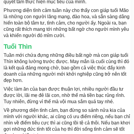
quyết tâm thực hiện mục tiêu của mình.
Phương diện tình cảm tuần này cho thấy con giáp tuổi Mão
là những con người lãng mạng, đào hoa, và sẵn sàng dâng
hiến toàn bộ tâm tư, tình cảm, cho người ấy. Ngoài ra, bạn
cũng rất thích mang tới những bất ngờ cho người mình yêu
và khiến người đó mỉm cười.
Tuổi Thìn
Tuần mới chứa đựng những điều bất ngờ mà con giáp tuổi
Thìn không lường trước được. May mắn là cuối cùng thì đó
là kết quả đáng mong chờ, bao gồm cả việc thúc đẩy kinh
doanh của những người mới khởi nghiệp cũng trở nên tốt
đẹp hơn.
Việc làm ăn của bạn được thuận lợi, nhiều người đầu tư
được lời, lãi mẹ đẻ lãi con, nhờ thế mà tiền bạc rủng rỉnh.
Tuy nhiên, đừng vì thế mà vội mua sắm quá tay nhé.
Về phương diện tình cảm, bạn đừng so sánh nửa kia của
mình với người khác, ai cũng có ưu điểm riêng, nếu bạn chỉ
nhìn về điểm tiêu cực thì ai cũng tồi tệ cả thôi. Nếu bạn khơi
gợi những đức tính tốt của họ thì đời sống tình cảm sẽ tốt