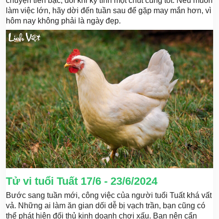
chuyện tiền bạc, đôi khi kỹ tính một chút cũng tốt. Nếu muốn
làm việc lớn, hãy dời đến tuần sau để gặp may mắn hơn, vì
hôm nay không phải là ngày đẹp.
Tử vi tuổi Tuất 17/6 - 23/6/2024
Bước sang tuần mới, công việc của người tuổi Tuất khá vất
vả. Những ai làm ăn gian dối dễ bị vạch trần, bạn cũng có
thể phát hiện đối thủ kinh doanh chơi xấu. Bạn nên cẩn