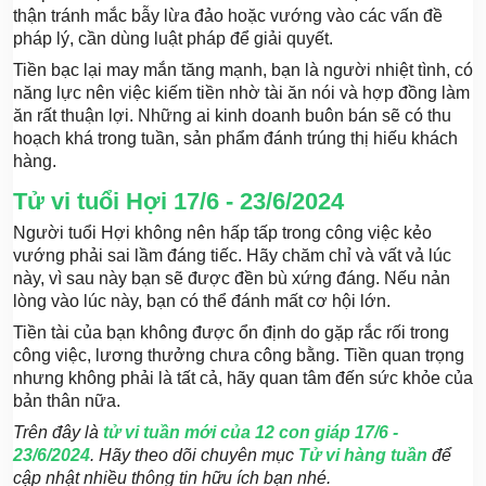
thận tránh mắc bẫy lừa đảo hoặc vướng vào các vấn đề
pháp lý, cần dùng luật pháp để giải quyết.
Tiền bạc lại may mắn tăng mạnh, bạn là người nhiệt tình, có
năng lực nên việc kiếm tiền nhờ tài ăn nói và hợp đồng làm
ăn rất thuận lợi. Những ai kinh doanh buôn bán sẽ có thu
hoạch khá trong tuần, sản phẩm đánh trúng thị hiếu khách
hàng.
Tử vi tuổi Hợi 17/6 - 23/6/2024
Người tuổi Hợi không nên hấp tấp trong công việc kẻo
vướng phải sai lầm đáng tiếc. Hãy chăm chỉ và vất vả lúc
này, vì sau này bạn sẽ được đền bù xứng đáng. Nếu nản
lòng vào lúc này, bạn có thể đánh mất cơ hội lớn.
Tiền tài của bạn không được ổn định do gặp rắc rối trong
công việc, lương thưởng chưa công bằng. Tiền quan trọng
nhưng không phải là tất cả, hãy quan tâm đến sức khỏe của
bản thân nữa.
Trên đây là
tử vi tuần mới của 12 con giáp 17/6 -
23/6/2024
. Hãy theo dõi chuyên mục
Tử vi hàng tuần
để
cập nhật nhiều thông tin hữu ích bạn nhé.