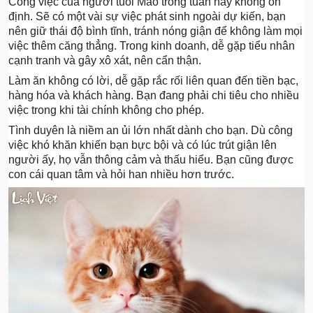
Công việc của người tuổi Mão trong tuần này không ổn
định. Sẽ có một vài sự việc phát sinh ngoài dự kiến, bạn
nên giữ thái độ bình tĩnh, tránh nóng giận để không làm mọi
việc thêm căng thẳng. Trong kinh doanh, dễ gặp tiểu nhân
cạnh tranh và gây xô xát, nên cẩn thận.
Làm ăn không có lời, dễ gặp rắc rối liên quan đến tiền bạc,
hàng hóa và khách hàng. Bạn đang phải chi tiêu cho nhiều
việc trong khi tài chính không cho phép.
Tình duyên là niềm an ủi lớn nhất dành cho bạn. Dù công
việc khó khăn khiến bạn bực bội và có lúc trút giận lên
người ấy, họ vẫn thông cảm và thấu hiểu. Bạn cũng được
con cái quan tâm và hỏi han nhiều hơn trước.