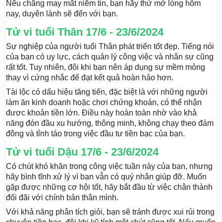
Nếu chẳng may mất niềm tin, bạn hãy thử mở lòng hôm
nay, duyên lành sẽ đến với bạn.
Tử vi tuổi Thân 17/6 - 23/6/2024
Sự nghiệp của người tuổi Thân phát triển tốt đẹp. Tiếng nói
của bạn có uy lực, cách quản lý công việc và nhân sự cũng
rất tốt. Tuy nhiên, đôi khi bạn nên áp dụng sự mềm mỏng
thay vì cứng nhắc để đạt kết quả hoàn hảo hơn.
Tài lộc có dấu hiệu tăng tiến, đặc biệt là với những người
làm ăn kinh doanh hoặc chơi chứng khoán, có thể nhận
được khoản tiền lớn. Điều này hoàn toàn nhờ vào khả
năng đón đầu xu hướng, thông minh, không chạy theo đám
đông và tỉnh táo trong việc đầu tư tiền bạc của bạn.
Tử vi tuổi Dậu 17/6 - 23/6/2024
Có chút khó khăn trong công việc tuần này của bạn, nhưng
hãy bình tĩnh xử lý vì bạn vẫn có quý nhân giúp đỡ. Muốn
gặp được những cơ hội tốt, hãy bắt đầu từ việc chân thành
đối đãi với chính bản thân mình.
Với khả năng phân tích giỏi, bạn sẽ tránh được xui rủi trong