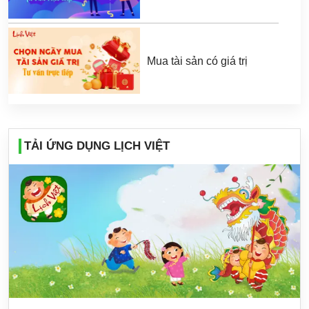
Mua tài sản có giá trị
TẢI ỨNG DỤNG LỊCH VIỆT