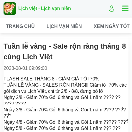
Lịch việt - Lịch vạn niên
TRANG CHỦ
LỊCH VẠN NIÊN
XEM NGÀY TỐT
Tuần lễ vàng - Sale rộn ràng tháng 8
cùng Lịch Việt
2023-08-01 09:09:00
FLASH SALE THÁNG 8 - GIẢM GIÁ TỚI 70%
TUẦN LỄ VÀNG - SALES RỘN RÀNG!!! Giảm tới 70% các
gói dịch vụ Lịch Việt, chỉ từ 2/8 - 8/8, đừng bỏ lỡ:
Ngày 2/8 - Giảm 70% Gói 6 tháng và Gói 1 năm ???̉? ??̃
???̀? ????
Ngày 3/8 - Giảm 70% Gói 6 tháng và Gói 1 năm ???̣? ???̀?
??̂́?
Ngày 4/8 - Giảm 70% Gói 6 tháng và Gói 1 năm ????? ????̉
Ngày 5/8 - Giảm 70% Gói 6 tháng và Gói 1 năm ??̣? ??̀?