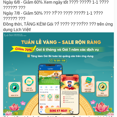
Ngày 6/8 - Giảm 60% Xem ngày tốt ???̛̣? ????̂́? 1-1 ??̀??
?????̂? ???
Ngày 7/8 - Giảm 50% ??? ??̛̉ ?? ???̛̣? ????̂́? 1-1 ??̀??
?????̂? ???
Đồng thời, TẶNG KÈM Gói ??̉ ???̀? ??̣̂ ???̉?? ??́? trên ứng
dụng Lịch Việt!