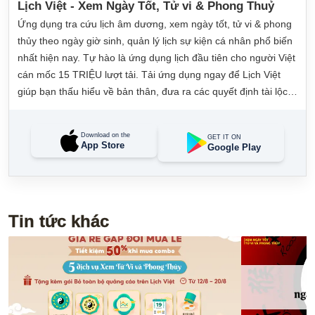
Lịch Việt - Xem Ngày Tốt, Tử vi & Phong Thuỷ
Ứng dụng tra cứu lịch âm dương, xem ngày tốt, tử vi & phong
thủy theo ngày giờ sinh, quản lý lịch sự kiện cá nhân phổ biến
nhất hiện nay. Tự hào là ứng dụng lịch đầu tiên cho người Việt
cán mốc 15 TRIỆU lượt tải. Tải ứng dụng ngay để Lịch Việt
giúp bạn thấu hiểu về bản thân, đưa ra các quyết định tài lộc,
may mắn và quản lý công việc hằng ngày dễ dàng.
Download on the
GET IT ON
App Store
Google Play
Tin tức khác