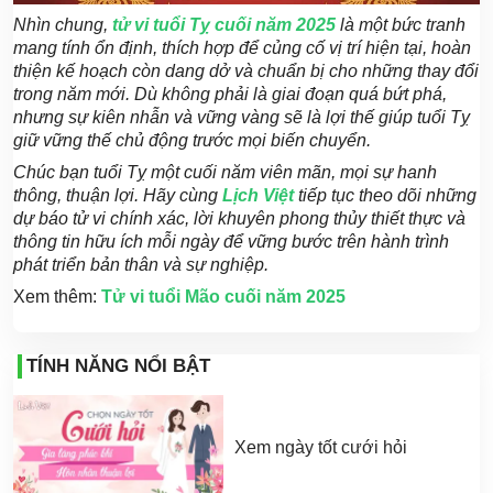
Nhìn chung,
tử vi tuổi Tỵ cuối năm 2025
là một bức tranh
mang tính ổn định, thích hợp để củng cố vị trí hiện tại, hoàn
thiện kế hoạch còn dang dở và chuẩn bị cho những thay đổi
trong năm mới. Dù không phải là giai đoạn quá bứt phá,
nhưng sự kiên nhẫn và vững vàng sẽ là lợi thế giúp tuổi Tỵ
giữ vững thế chủ động trước mọi biến chuyển.
Chúc bạn tuổi Tỵ một cuối năm viên mãn, mọi sự hanh
thông, thuận lợi. Hãy cùng
Lịch Việt
tiếp tục theo dõi những
dự báo tử vi chính xác, lời khuyên phong thủy thiết thực và
thông tin hữu ích mỗi ngày để vững bước trên hành trình
phát triển bản thân và sự nghiệp.
Xem thêm:
Tử vi tuổi Mão cuối năm 2025
TÍNH NĂNG NỔI BẬT
Xem ngày tốt cưới hỏi