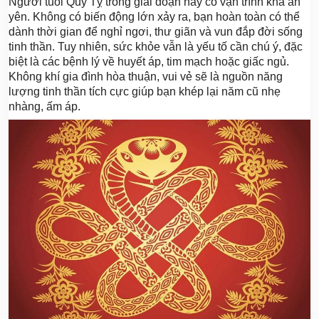
Người tuổi Quý Tỵ trong giai đoạn này có vận trình khá an
yên. Không có biến động lớn xảy ra, bạn hoàn toàn có thể
dành thời gian để nghỉ ngơi, thư giãn và vun đắp đời sống
tinh thần. Tuy nhiên, sức khỏe vẫn là yếu tố cần chú ý, đặc
biệt là các bệnh lý về huyết áp, tim mạch hoặc giấc ngủ.
Không khí gia đình hòa thuận, vui vẻ sẽ là nguồn năng
lượng tinh thần tích cực giúp bạn khép lại năm cũ nhẹ
nhàng, ấm áp.