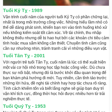
Tuổi Kỷ Tỵ - 1989
Vận trình cuối năm của người tuổi Kỷ Tỵ có phần chững lại,
nhất là trong môi trường công việc. Những hiểu lầm nhỏ có
thể dễ dàng phát sinh, khiến bạn rơi vào tình huống khó xử
nếu không kiểm soát tốt cảm xúc. Về tài chính, thu nhập
không thiếu nhưng dễ bị hao hụt bởi các khoản chi tiêu cảm
tính hoặc mua sắm không cần thiết. Chuyện tình cảm cũng
cần sự nhường nhịn, tránh tranh cãi vì những điều vụn vặt.
Tuổi Tân Tỵ - 2001
Với người trẻ tuổi Tân Tỵ, cuối năm là lúc có thể xuất hiện
một vài cơ hội nhỏ trong học tập hoặc công việc. Dù chưa
thực sự nổi bật, nhưng đó là bước khởi đầu quan trọng để
bạn khám phá hướng đi mới. Tuy nhiên, cần tỉnh táo trước
những lời hứa, đề nghị tài chính hay hợp tác chưa rõ ràng.
Tính cách khiêm tốn và biết lắng nghe sẽ giúp bạn duy trì
vận khí tích cực, đồng thời học hỏi được nhiều hơn từ trải
nghiệm thực tế.
Tuổi Quý Tỵ - 1953