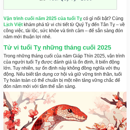
Vận trình cuối năm 2025 của tuổi Tỵ
có gì nổi bật? Cùng
Lịch Việt
khám phá tử vi chi tiết từ Quý Tỵ đến Tân Tỵ – về
công việc, tài lộc, sức khỏe và tình cảm – để sẵn sàng đón
năm mới thuận lợi nhé.
Tử vi tuổi Tỵ những tháng cuối 2025
T
rong những tháng cuối của năm Giáp Thìn 2025, vận trình
của người tuổi Tỵ được đánh giá là ổn định, ít biến động
lớn. Tuy nhiên, sự ổn định này không đồng nghĩa với thụ
động. Nếu biết tận dụng cơ hội và giữ vững tinh thần, tuổi
Tỵ hoàn toàn có thể chuẩn bị một nền tảng vững chắc để
đón năm mới với tâm thế sẵn sàng.