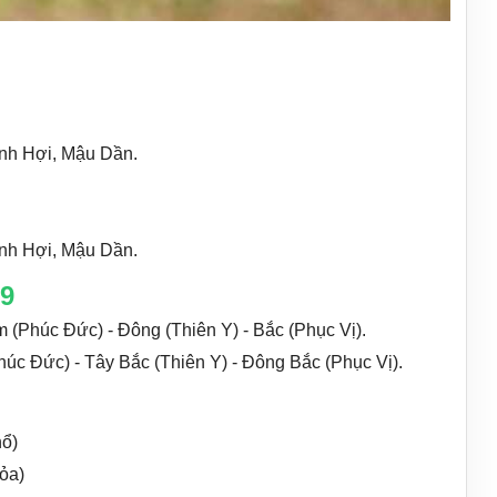
inh Hợi, Mậu Dần.
inh Hợi, Mậu Dần.
99
(Phúc Đức) - Đông (Thiên Y) - Bắc (Phục Vị).
úc Đức) - Tây Bắc (Thiên Y) - Đông Bắc (Phục Vị).
hổ)
ỏa)