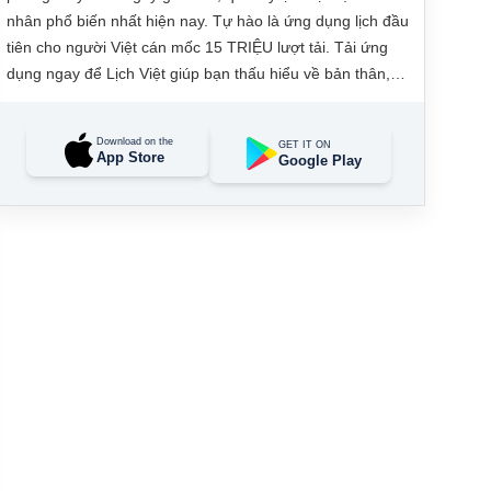
nhân phổ biến nhất hiện nay. Tự hào là ứng dụng lịch đầu
tiên cho người Việt cán mốc 15 TRIỆU lượt tải. Tải ứng
dụng ngay để Lịch Việt giúp bạn thấu hiểu về bản thân,
đưa ra các quyết định tài lộc, may mắn và quản lý công
việc hằng ngày dễ dàng.
Download on the
GET IT ON
App Store
Google Play