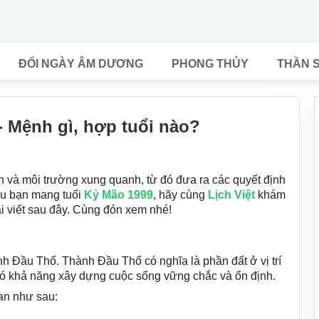
ĐỔI NGÀY ÂM DƯƠNG
PHONG THỦY
THẦN 
 - Mệnh gì, hợp tuổi nào?
n và môi trường xung quanh, từ đó đưa ra các quyết định
ếu bạn mang tuổi
Kỷ Mão 1999
, hãy cùng
Lịch Việt
khám
bài viết sau đây. Cùng đón xem nhé!
Đầu Thổ. Thành Đầu Thổ có nghĩa là phần đất ở vị trí
có khả năng xây dựng cuộc sống vững chắc và ổn định.
an như sau: