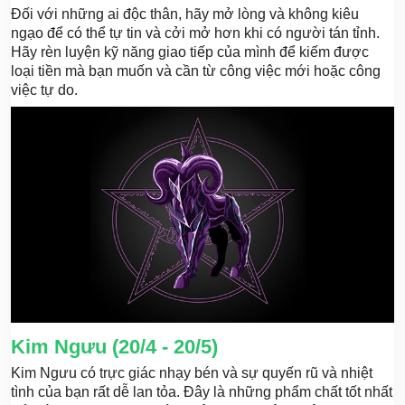
Đối với những ai độc thân, hãy mở lòng và không kiêu
ngạo để có thể tự tin và cởi mở hơn khi có người tán tỉnh.
Hãy rèn luyện kỹ năng giao tiếp của mình để kiếm được
loại tiền mà bạn muốn và cần từ công việc mới hoặc công
việc tự do.
Kim Ngưu (20/4 - 20/5)
Kim Ngưu có trực giác nhạy bén và sự quyến rũ và nhiệt
tình của bạn rất dễ lan tỏa. Đây là những phẩm chất tốt nhất