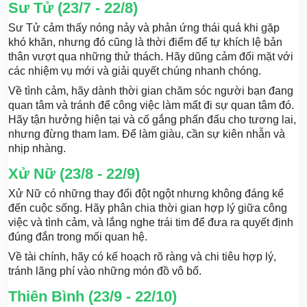
Sư Tử (23/7 - 22/8)
Sư Tử cảm thấy nóng nảy và phản ứng thái quá khi gặp
khó khăn, nhưng đó cũng là thời điểm để tự khích lệ bản
thân vượt qua những thử thách. Hãy dũng cảm đối mặt với
các nhiệm vụ mới và giải quyết chúng nhanh chóng.
Về tình cảm, hãy dành thời gian chăm sóc người bạn đang
quan tâm và tránh để công việc làm mất đi sự quan tâm đó.
Hãy tận hưởng hiện tại và cố gắng phấn đấu cho tương lai,
nhưng đừng tham lam. Để làm giàu, cần sự kiên nhẫn và
nhịp nhàng.
Xử Nữ (23/8 - 22/9)
Xử Nữ có những thay đổi đột ngột nhưng không đáng kể
đến cuộc sống. Hãy phân chia thời gian hợp lý giữa công
việc và tình cảm, và lắng nghe trái tim để đưa ra quyết định
đúng đắn trong mối quan hệ.
Về tài chính, hãy có kế hoạch rõ ràng và chi tiêu hợp lý,
tránh lãng phí vào những món đồ vô bổ.
Thiên Bình (23/9 - 22/10)