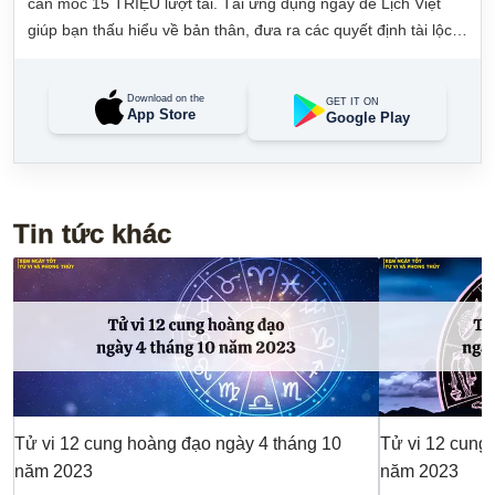
cán mốc 15 TRIỆU lượt tải. Tải ứng dụng ngay để Lịch Việt
giúp bạn thấu hiểu về bản thân, đưa ra các quyết định tài lộc,
may mắn và quản lý công việc hằng ngày dễ dàng.
Download on the
GET IT ON
App Store
Google Play
Tin tức khác
Tử vi 12 cung hoàng đạo ngày 4 tháng 10
Tử vi 12 cung
năm 2023
năm 2023