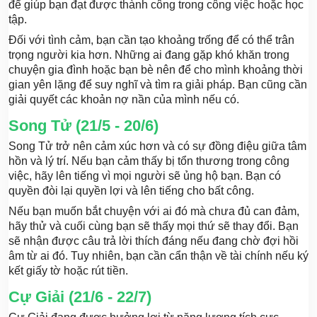
để giúp bạn đạt được thành công trong công việc hoặc học
tập.
Đối với tình cảm, bạn cần tạo khoảng trống để có thể trân
trọng người kia hơn. Những ai đang gặp khó khăn trong
chuyện gia đình hoặc bạn bè nên để cho mình khoảng thời
gian yên lặng để suy nghĩ và tìm ra giải pháp. Bạn cũng cần
giải quyết các khoản nợ nần của mình nếu có.
Song Tử (21/5 - 20/6)
Song Tử trở nên cảm xúc hơn và có sự đồng điệu giữa tâm
hồn và lý trí. Nếu bạn cảm thấy bị tổn thương trong công
việc, hãy lên tiếng vì mọi người sẽ ủng hộ bạn. Bạn có
quyền đòi lại quyền lợi và lên tiếng cho bất công.
Nếu bạn muốn bắt chuyện với ai đó mà chưa đủ can đảm,
hãy thử và cuối cùng bạn sẽ thấy mọi thứ sẽ thay đổi. Bạn
sẽ nhận được câu trả lời thích đáng nếu đang chờ đợi hồi
âm từ ai đó. Tuy nhiên, bạn cần cẩn thận về tài chính nếu ký
kết giấy tờ hoặc rút tiền.
Cự Giải (21/6 - 22/7)