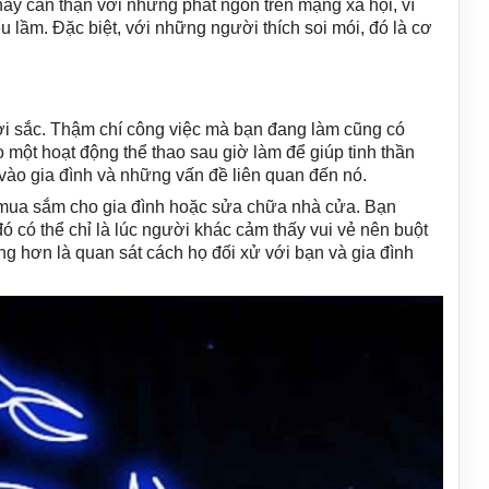
hãy cẩn thận với những phát ngôn trên mạng xã hội, vì
u lầm. Đặc biệt, với những người thích soi mói, đó là cơ
i sắc. Thậm chí công việc mà bạn đang làm cũng có
một hoạt động thể thao sau giờ làm để giúp tinh thần
vào gia đình và những vấn đề liên quan đến nó.
 mua sắm cho gia đình hoặc sửa chữa nhà cửa. Bạn
ó có thể chỉ là lúc người khác cảm thấy vui vẻ nên buột
g hơn là quan sát cách họ đối xử với bạn và gia đình