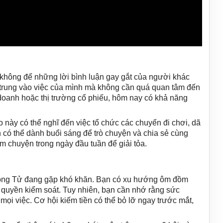
hông để những lời bình luận gay gắt của người khác
p trung vào việc của mình mà không cần quá quan tâm đến
doanh hoặc thị trường cổ phiếu, hôm nay có khả năng
o này có thể nghĩ đến việc tổ chức các chuyến đi chơi, dã
 có thể dành buổi sáng để trò chuyện và chia sẻ cùng
m chuyện trong ngày đầu tuần để giải tỏa.
 Song Tử đang gặp khó khăn. Bạn có xu hướng ôm đồm
 quyền kiểm soát. Tuy nhiên, bạn cần nhớ rằng sức
mọi việc. Cơ hội kiếm tiền có thể bỏ lỡ ngay trước mắt,