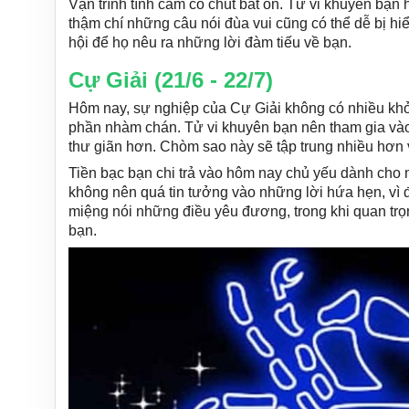
Vận trình tình cảm có chút bất ổn. Tử vi khuyên bạn 
thậm chí những câu nói đùa vui cũng có thể dễ bị hiể
hội để họ nêu ra những lời đàm tiếu về bạn.
Cự Giải (21/6 - 22/7)
Hôm nay, sự nghiệp của Cự Giải không có nhiều khở
phần nhàm chán. Tử vi khuyên bạn nên tham gia vào 
thư giãn hơn. Chòm sao này sẽ tập trung nhiều hơn 
Tiền bạc bạn chi trả vào hôm nay chủ yếu dành cho
không nên quá tin tưởng vào những lời hứa hẹn, vì đ
miệng nói những điều yêu đương, trong khi quan trọn
bạn.