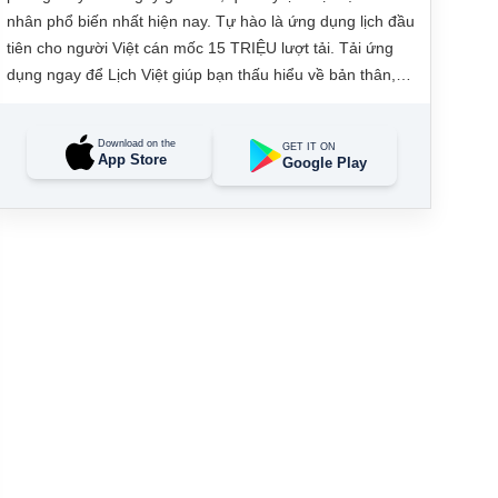
nhân phổ biến nhất hiện nay. Tự hào là ứng dụng lịch đầu
tiên cho người Việt cán mốc 15 TRIỆU lượt tải. Tải ứng
dụng ngay để Lịch Việt giúp bạn thấu hiểu về bản thân,
đưa ra các quyết định tài lộc, may mắn và quản lý công
việc hằng ngày dễ dàng.
Download on the
GET IT ON
App Store
Google Play