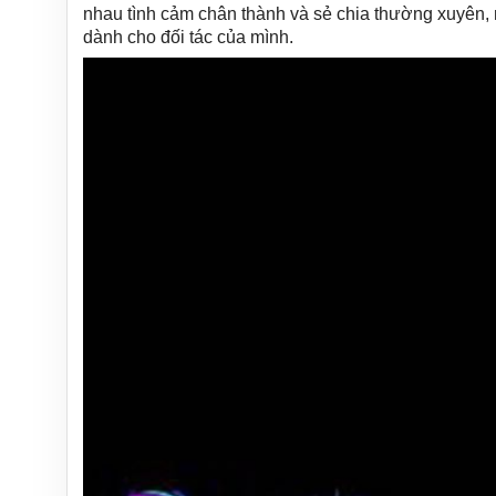
nhau tình cảm chân thành và sẻ chia thường xuyên, m
dành cho đối tác của mình.