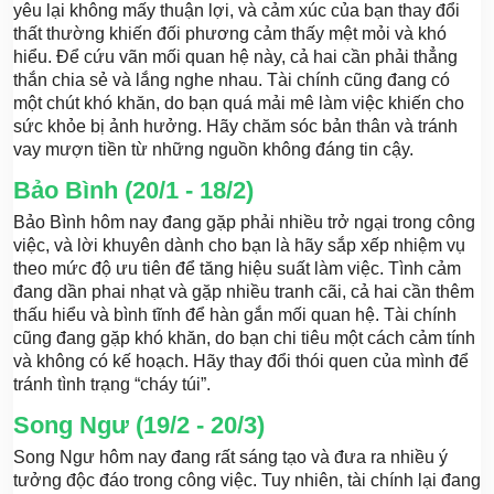
yêu lại không mấy thuận lợi, và cảm xúc của bạn thay đổi
thất thường khiến đối phương cảm thấy mệt mỏi và khó
hiểu. Để cứu vãn mối quan hệ này, cả hai cần phải thẳng
thắn chia sẻ và lắng nghe nhau. Tài chính cũng đang có
một chút khó khăn, do bạn quá mải mê làm việc khiến cho
sức khỏe bị ảnh hưởng. Hãy chăm sóc bản thân và tránh
vay mượn tiền từ những nguồn không đáng tin cậy.
Bảo Bình (20/1 - 18/2)
Bảo Bình hôm nay đang gặp phải nhiều trở ngại trong công
việc, và lời khuyên dành cho bạn là hãy sắp xếp nhiệm vụ
theo mức độ ưu tiên để tăng hiệu suất làm việc. Tình cảm
đang dần phai nhạt và gặp nhiều tranh cãi, cả hai cần thêm
thấu hiểu và bình tĩnh để hàn gắn mối quan hệ. Tài chính
cũng đang gặp khó khăn, do bạn chi tiêu một cách cảm tính
và không có kế hoạch. Hãy thay đổi thói quen của mình để
tránh tình trạng “cháy túi”.
Song Ngư (19/2 - 20/3)
Song Ngư hôm nay đang rất sáng tạo và đưa ra nhiều ý
tưởng độc đáo trong công việc. Tuy nhiên, tài chính lại đang