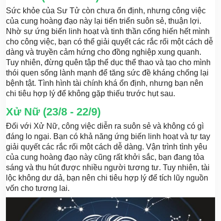
Sức khỏe của Sư Tử còn chưa ổn định, nhưng công việc
của cung hoàng đạo này lại tiến triển suôn sẻ, thuận lợi.
Nhờ sự ứng biến linh hoạt và tinh thần cống hiến hết mình
cho công việc, bạn có thể giải quyết các rắc rối một cách dễ
dàng và truyền cảm hứng cho đồng nghiệp xung quanh.
Tuy nhiên, đừng quên tập thể dục thể thao và tạo cho mình
thói quen sống lành mạnh để tăng sức đề kháng chống lại
bệnh tật. Tình hình tài chính khá ổn định, nhưng bạn nên
chi tiêu hợp lý để không gặp thiếu trước hụt sau.
Xử Nữ (23/8 - 22/9)
Đối với Xử Nữ, công việc diễn ra suôn sẻ và không có gì
đáng lo ngại. Bạn có khả năng ứng biến linh hoạt và tự tay
giải quyết các rắc rối một cách dễ dàng. Vận trình tình yêu
của cung hoàng đạo này cũng rất khởi sắc, bạn đang tỏa
sáng và thu hút được nhiều người tương tư. Tuy nhiên, tài
lộc không dư dả, bạn nên chi tiêu hợp lý để tích lũy nguồn
vốn cho tương lai.