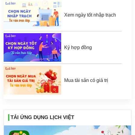
Xem ngày tốt nhập trạch
Ký hợp đồng
Mua tài sản có giá trị
TẢI ỨNG DỤNG LỊCH VIỆT