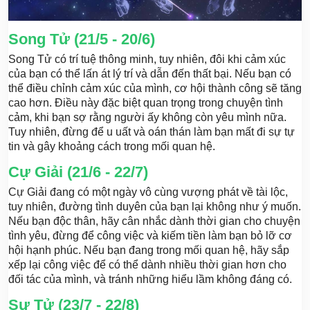
Song Tử (21/5 - 20/6)
Song Tử có trí tuệ thông minh, tuy nhiên, đôi khi cảm xúc
của bạn có thể lấn át lý trí và dẫn đến thất bại. Nếu bạn có
thể điều chỉnh cảm xúc của mình, cơ hội thành công sẽ tăng
cao hơn. Điều này đặc biệt quan trọng trong chuyện tình
cảm, khi bạn sợ rằng người ấy không còn yêu mình nữa.
Tuy nhiên, đừng để u uất và oán thán làm bạn mất đi sự tự
tin và gây khoảng cách trong mối quan hệ.
Cự Giải (21/6 - 22/7)
Cự Giải đang có một ngày vô cùng vượng phát về tài lộc,
tuy nhiên, đường tình duyên của bạn lại không như ý muốn.
Nếu bạn độc thân, hãy cân nhắc dành thời gian cho chuyện
tình yêu, đừng để công việc và kiếm tiền làm bạn bỏ lỡ cơ
hội hạnh phúc. Nếu bạn đang trong mối quan hệ, hãy sắp
xếp lại công việc để có thể dành nhiều thời gian hơn cho
đối tác của mình, và tránh những hiểu lầm không đáng có.
Sư Tử (23/7 - 22/8)