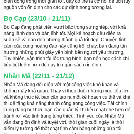
biến động trong thời gian tới, đây có thể là cơ hội để tích lũy
nguồn vốn ổn định cho các dự định trong tương lai.
Bọ Cạp (23/10 - 21/11)
Bọ Cạp đang phát triển vượt bậc trong sự nghiệp, với khả
năng lãnh đạo và bản lĩnh tốt. Mọi kế hoạch đều diễn ra
suôn sẻ và dẫn đến những thành quả tốt đẹp. Chuyện tình
cảm của cung hoàng đạo này cũng trôi chảy, bạn đang tận
hưởng những phút giây yên bình bên người yêu thương.
Tuy nhiên, vận trình tài lộc trung bình, bạn nên học cách chi
tiêu tiết kiệm hơn để duy trì ngân sách ổn định.
Nhân Mã (22/11 - 21/12)
Nhân Mã đang đối diện với một công việc khó khăn và
không mấy khả quan. Thay vì theo đuổi những mục tiêu lớn
và không thực tế, bạn cần tạo ra một kế hoạch cụ thể và khả
thi để tăng khả năng thành công trong công việc. Tài chính
cũng đang hụt hơi, bạn cần quản lý chi tiêu chặt chẽ hơn để
tránh rơi vào tình trạng túng thiếu. Tình yêu của Nhân Mã
vẫn đang ổn định và tuyệt vời, thời gian cuối ngày là thời
điểm lý tưởng để thắt chặt tình cảm bằng những bữa tối