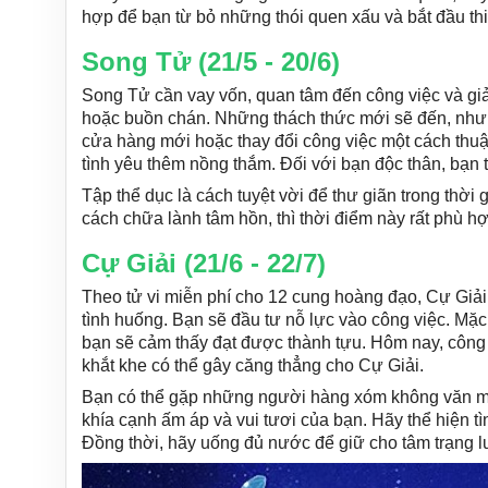
hợp để bạn từ bỏ những thói quen xấu và bắt đầu thiề
Song Tử (21/5 - 20/6)
Song Tử cần vay vốn, quan tâm đến công việc và giải
hoặc buồn chán. Những thách thức mới sẽ đến, như
cửa hàng mới hoặc thay đổi công việc một cách thuậ
tình yêu thêm nồng thắm. Đối với bạn độc thân, bạn t
Tập thể dục là cách tuyệt vời để thư giãn trong thời
cách chữa lành tâm hồn, thì thời điểm này rất phù hợ
Cự Giải (21/6 - 22/7)
Theo tử vi miễn phí cho 12 cung hoàng đạo, Cự Giải
tình huống. Bạn sẽ đầu tư nỗ lực vào công việc. Mặ
bạn sẽ cảm thấy đạt được thành tựu. Hôm nay, công 
khắt khe có thể gây căng thẳng cho Cự Giải.
Bạn có thể gặp những người hàng xóm không văn mi
khía cạnh ấm áp và vui tươi của bạn. Hãy thể hiện 
Đồng thời, hãy uống đủ nước để giữ cho tâm trạng lu