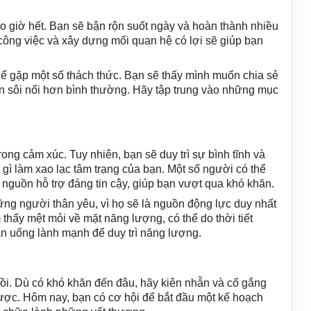
o giờ hết. Bạn sẽ bận rộn suốt ngày và hoàn thành nhiều
công việc và xây dựng mối quan hệ có lợi sẽ giúp bạn
thể gặp một số thách thức. Bạn sẽ thấy mình muốn chia sẻ
n sôi nổi hơn bình thường. Hãy tập trung vào những mục
ong cảm xúc. Tuy nhiên, bạn sẽ duy trì sự bình tĩnh và
gì làm xao lạc tâm trạng của bạn. Một số người có thể
à nguồn hỗ trợ đáng tin cậy, giúp bạn vượt qua khó khăn.
ững người thân yêu, vì họ sẽ là nguồn động lực duy nhất
thấy mệt mỏi về mặt năng lượng, có thể do thời tiết
n uống lành mạnh để duy trì năng lượng.
hồi. Dù có khó khăn đến đâu, hãy kiên nhẫn và cố gắng
được. Hôm nay, bạn có cơ hội để bắt đầu một kế hoạch