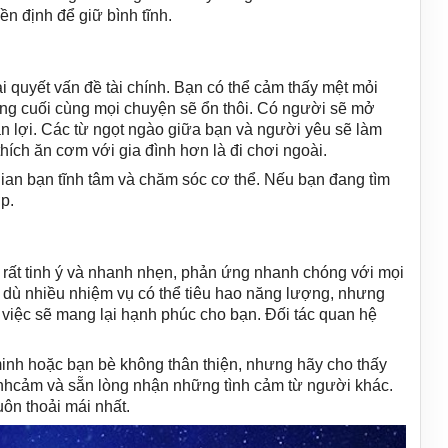
n định để giữ bình tĩnh.
 quyết vấn đề tài chính. Bạn có thể cảm thấy mệt mỏi
ng cuối cùng mọi chuyện sẽ ổn thôi. Có người sẽ mở
n lợi. Các từ ngọt ngào giữa bạn và người yêu sẽ làm
hích ăn cơm với gia đình hơn là đi chơi ngoài.
 gian bạn tĩnh tâm và chăm sóc cơ thể. Nếu bạn đang tìm
p.
 rất tinh ý và nhanh nhẹn, phản ứng nhanh chóng với mọi
c dù nhiều nhiệm vụ có thể tiêu hao năng lượng, nhưng
việc sẽ mang lại hạnh phúc cho bạn. Đối tác quan hệ
nh hoặc bạn bè không thân thiện, nhưng hãy cho thấy
tìnhcảm và sẵn lòng nhận những tình cảm từ người khác.
ôn thoải mái nhất.