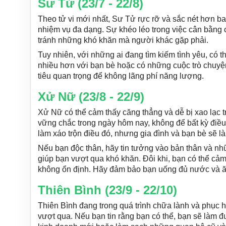
Sư Tử (23/7 - 22/8)
Theo tử vi mới nhất, Sư Tử rực rỡ và sắc nét hơn ba
nhiệm vụ đa dạng. Sự khéo léo trong việc cân bằng 
tránh những khó khăn mà người khác gặp phải.
Tuy nhiên, với những ai đang tìm kiếm tình yêu, có 
nhiều hơn với bạn bè hoặc có những cuộc trò chuyệ
tiêu quan trọng để không lãng phí năng lượng.
Xử Nữ (23/8 - 22/9)
Xử Nữ có thể cảm thấy căng thẳng và dễ bị xao lạc tr
vững chắc trong ngày hôm nay, không để bất kỳ điều 
làm xáo trộn điều đó, nhưng gia đình và bạn bè sẽ l
Nếu bạn độc thân, hãy tin tưởng vào bản thân và nh
giúp bạn vượt qua khó khăn. Đôi khi, bạn có thể cảm 
không ổn định. Hãy đảm bảo bạn uống đủ nước và ă
Thiên Bình (23/9 - 22/10)
Thiên Bình đang trong quá trình chữa lành và phục 
vượt qua. Nếu bạn tin rằng bạn có thể, bạn sẽ làm 