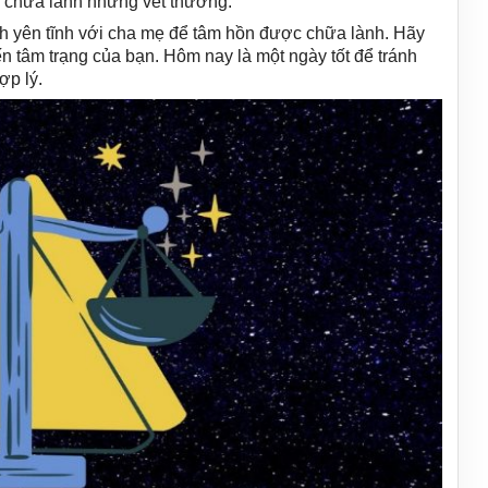
 chữa lành những vết thương.
nh yên tĩnh với cha mẹ để tâm hồn được chữa lành. Hãy
n tâm trạng của bạn. Hôm nay là một ngày tốt để tránh
ợp lý.