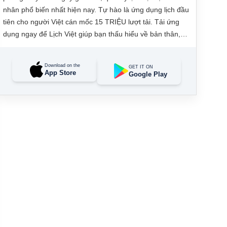
nhân phổ biến nhất hiện nay. Tự hào là ứng dụng lịch đầu
tiên cho người Việt cán mốc 15 TRIỆU lượt tải. Tải ứng
dụng ngay để Lịch Việt giúp bạn thấu hiểu về bản thân,
đưa ra các quyết định tài lộc, may mắn và quản lý công
việc hằng ngày dễ dàng.
Download on the
GET IT ON
App Store
Google Play