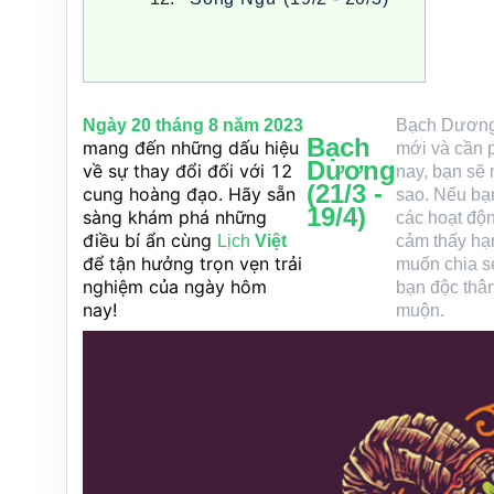
Ngày 20 tháng 8 năm 2023
Bạch Dương 
Bạch
mang đến những dấu hiệu
mới và cần 
Dương
về sự thay đổi đối với 12
nay, bạn sẽ 
(21/3 -
cung hoàng đạo. Hãy sẵn
sao. Nếu bạn
19/4)
sàng khám phá những
các hoạt độn
điều bí ẩn cùng
Lịch
Việt
cảm thấy hạ
để tận hưởng trọn vẹn trải
muốn chia s
nghiệm của ngày hôm
bạn độc thân
nay!
muộn.