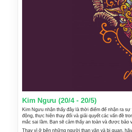
Kim Ngưu (20/4 - 20/5)
Kim Ngưu nhận thấy đây là thời điểm để nhận ra sự t
động, thực hiện thay đổi và giải quyết các vấn đề t
mắc sai lầm. Bạn sẽ cảm thấy an toàn và được bảo v
Thay vì ở bên những người than vãn và bi quan, hãy 