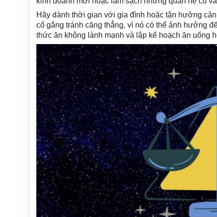
kinh doanh mới hoặc làm sạch những quan hệ cũ và
Hãy dành thời gian với gia đình hoặc tận hưởng cả
cố gắng tránh căng thẳng, vì nó có thể ảnh hưởng đế
thức ăn không lành mạnh và lập kế hoạch ăn uống h