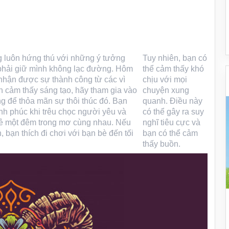
luôn hứng thú với những ý tưởng
Tuy nhiên, bạn có
phải giữ mình không lạc đường. Hôm
thể cảm thấy khó
nhận được sự thành công từ các vì
chịu với mọi
 cảm thấy sáng tạo, hãy tham gia vào
chuyện xung
g để thỏa mãn sự thôi thúc đó. Bạn
quanh. Điều này
nh phúc khi trêu chọc người yêu và
có thể gây ra suy
ẻ một đêm trong mơ cùng nhau. Nếu
nghĩ tiêu cực và
, bạn thích đi chơi với bạn bè đến tối
bạn có thể cảm
thấy buồn.