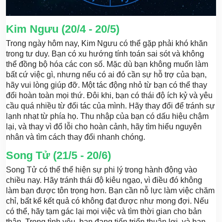
Kim Ngưu (20/4 - 20/5)
Trong ngày hôm nay, Kim Ngưu có thể gặp phải khó khăn
trong tư duy. Bạn có xu hướng tính toán sai sót và không
thể đồng bộ hóa các con số. Mặc dù bạn không muốn làm
bất cứ việc gì, nhưng nếu có ai đó cần sự hỗ trợ của bạn,
hãy vui lòng giúp đỡ. Một tác động nhỏ từ bạn có thể thay
đổi hoàn toàn mọi thứ. Đôi khi, bạn có thái độ ích kỷ và yêu
cầu quá nhiều từ đối tác của mình. Hãy thay đổi để tránh sự
lạnh nhạt từ phía họ. Thu nhập của bạn có dấu hiệu chậm
lại, và thay vì đổ lỗi cho hoàn cảnh, hãy tìm hiểu nguyên
nhân và tìm cách thay đổi nhanh chóng.
Song Tử (21/5 - 20/6)
Song Tử có thể thể hiện sự phi lý trong hành động vào
chiều nay. Hãy tránh thái độ kiêu ngạo, vì điều đó không
làm bạn được tôn trọng hơn. Bạn cần nỗ lực làm việc chăm
chỉ, bất kể kết quả có không đạt được như mong đợi. Nếu
có thể, hãy tạm gác lại mọi việc và tìm thời gian cho bản
thân. Trong tình yêu, bạn đang tiến triển thuận lợi, và bạn