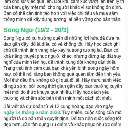
làm cho sự việc quá lên. Đôi khi, cảm xúc vượt lên trên lý trí
của bạn, gây mệt mỏi cho người khác vì sự không ổn định.
Bạn có thể cần tỉnh táo hơn với việc chi tiêu và mua sắm
thông minh để xây dựng tương lai bền vững cho bản thân.
Song Ngư (19/2 - 20/3)
Song Ngư có xu hướng quên đi những lời hứa đã đưa ra
dạo gần đây, đó là điều có vẻ không tốt. Hãy học cách ghi
chú để tránh tình trạng này xảy ra trong tương lai. Bạn có
khả năng thuyết phục người khác, nhưng đừng áp đặt suy
nghĩ của mình lên họ, để tránh xung đột không cần thiết.
Trạng thái tình cảm của bạn khá yên bình trong ngày hôm
nay, có thể nói rằng bạn không quá quan tâm đến tình yêu.
Mọi thứ đều ổn, không có gì quá tồi tệ. Hãy thực hành việc
đi ngủ sớm, bởi trong thời gian gần đây bạn thường xuyên
mệt mỏi do thức khuya quá nhiều. Hãy học cách yêu
thương và chăm sóc bản thân mình một cách tốt nhất.
Bài viết đã dự đoán tử vi 12 cung hoàng đạo vào ngày
ngày 14 tháng 6 năm 2023
. Tuy nhiên, cuộc sống của mỗi
người là do bản thân quyết định. Để tạo nên cuộc sống tốt
đẹp hơn, cần tận dụng ưu điểm và khắc phục nhược điểm