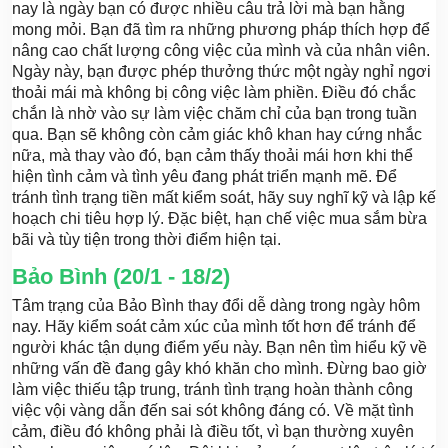
nay là ngày bạn có được nhiều câu trả lời mà bạn hằng
mong mỏi. Bạn đã tìm ra những phương pháp thích hợp để
nâng cao chất lượng công việc của mình và của nhân viên.
Ngày này, bạn được phép thưởng thức một ngày nghỉ ngơi
thoải mái mà không bị công việc làm phiền. Điều đó chắc
chắn là nhờ vào sự làm việc chăm chỉ của bạn trong tuần
qua. Bạn sẽ không còn cảm giác khô khan hay cứng nhắc
nữa, mà thay vào đó, bạn cảm thấy thoải mái hơn khi thể
hiện tình cảm và tình yêu đang phát triển mạnh mẽ. Để
tránh tình trạng tiền mất kiểm soát, hãy suy nghĩ kỹ và lập kế
hoạch chi tiêu hợp lý. Đặc biệt, hạn chế việc mua sắm bừa
bãi và tùy tiện trong thời điểm hiện tại.
Bảo Bình (20/1 - 18/2)
Tâm trạng của Bảo Bình thay đổi dễ dàng trong ngày hôm
nay. Hãy kiểm soát cảm xúc của mình tốt hơn để tránh để
người khác tận dụng điểm yếu này. Bạn nên tìm hiểu kỹ về
những vấn đề đang gây khó khăn cho mình. Đừng bao giờ
làm việc thiếu tập trung, tránh tình trạng hoàn thành công
việc vội vàng dẫn đến sai sót không đáng có. Về mặt tình
cảm, điều đó không phải là điều tốt, vì bạn thường xuyên