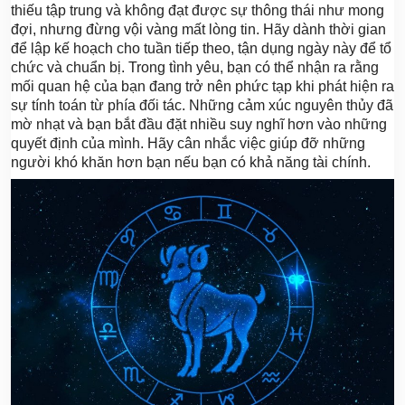
thiếu tập trung và không đạt được sự thông thái như mong
đợi, nhưng đừng vội vàng mất lòng tin. Hãy dành thời gian
để lập kế hoạch cho tuần tiếp theo, tận dụng ngày này để tổ
chức và chuẩn bị. Trong tình yêu, bạn có thể nhận ra rằng
mối quan hệ của bạn đang trở nên phức tạp khi phát hiện ra
sự tính toán từ phía đối tác. Những cảm xúc nguyên thủy đã
mờ nhạt và bạn bắt đầu đặt nhiều suy nghĩ hơn vào những
quyết định của mình. Hãy cân nhắc việc giúp đỡ những
người khó khăn hơn bạn nếu bạn có khả năng tài chính.