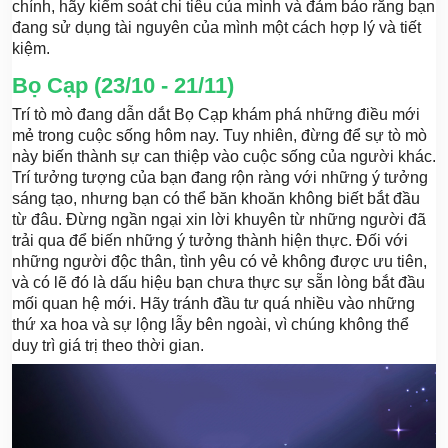
chính, hãy kiểm soát chi tiêu của mình và đảm bảo rằng bạn
đang sử dụng tài nguyên của mình một cách hợp lý và tiết
kiệm.
Bọ Cạp (23/10 - 21/11)
Trí tò mò đang dẫn dắt Bọ Cạp khám phá những điều mới
mẻ trong cuộc sống hôm nay. Tuy nhiên, đừng để sự tò mò
này biến thành sự can thiệp vào cuộc sống của người khác.
Trí tưởng tượng của bạn đang rộn ràng với những ý tưởng
sáng tạo, nhưng bạn có thể băn khoăn không biết bắt đầu
từ đâu. Đừng ngần ngại xin lời khuyên từ những người đã
trải qua để biến những ý tưởng thành hiện thực. Đối với
những người độc thân, tình yêu có vẻ không được ưu tiên,
và có lẽ đó là dấu hiệu bạn chưa thực sự sẵn lòng bắt đầu
mối quan hệ mới. Hãy tránh đầu tư quá nhiều vào những
thứ xa hoa và sự lộng lẫy bên ngoài, vì chúng không thể
duy trì giá trị theo thời gian.