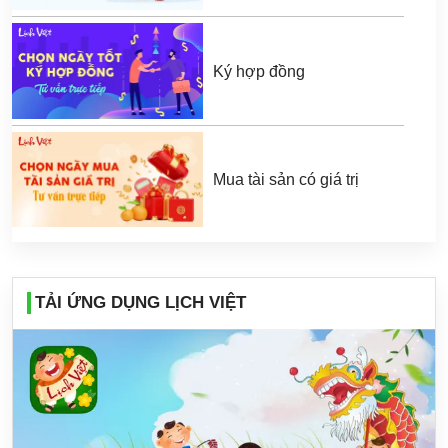
Ký hợp đồng
Mua tài sản có giá trị
TẢI ỨNG DỤNG LỊCH VIỆT