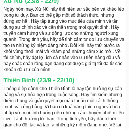
Xử Nữ (23/8 - 22/9)
Ngày hôm nay, Xử Nữ hãy thể hiện sự sắc bén và khéo léo
trong tư duy. Bạn có thể gặp một số thách thức, nhưng
đừng sợ hãi. Hãy tập trung vào mục tiêu của mình và tận
dụng sự chính xác và cẩn thận trong mọi quyết định. Hãy
truyền cảm hứng và sự động lực cho những người xung
quanh. Trong tình yêu, hãy để tình cảm tự do lưu chuyển và
tạo ra những kỷ niệm đáng nhớ. Đôi khi, hãy thử bước ra
khỏi vùng thoải mái và khám phá những cảm xúc mới. Về
tài chính, hãy đặt lợi ích cá nhân vào ưu tiên hàng đầu và
hãy chắc chắn rằng bạn đang đạt được giá trị tối đa từ các
khoản đầu tư của mình.
Thiên Bình (23/9 - 22/10)
Thông điệp dành cho Thiên Bình là hãy tận hưởng sự cân
bằng và sự hòa hợp trong cuộc sống. Hãy tìm kiếm những
điểm chung và giải quyết mọi mâu thuẫn một cách thông
minh và công bằng. Vì bạn có khả năng thích nghi và hòa
nhập với mọi tình huống nên những câu chuyện phiếm tiêu
cực ít ảnh hưởng tới bạn. Trong tình yêu, hãy dành thời
gian cho đối tác và tạo ra những kỷ niệm đáng nhớ. Về tài