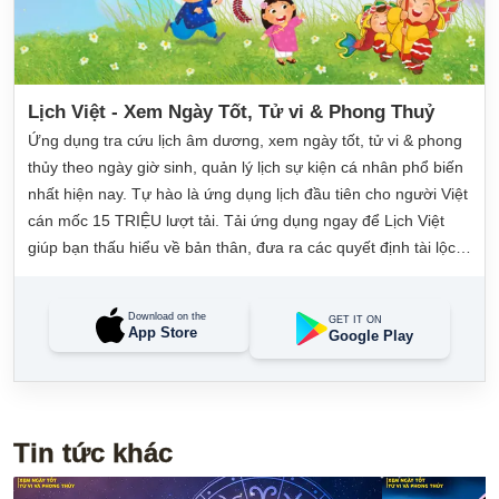
Lịch Việt - Xem Ngày Tốt, Tử vi & Phong Thuỷ
Ứng dụng tra cứu lịch âm dương, xem ngày tốt, tử vi & phong
thủy theo ngày giờ sinh, quản lý lịch sự kiện cá nhân phổ biến
nhất hiện nay. Tự hào là ứng dụng lịch đầu tiên cho người Việt
cán mốc 15 TRIỆU lượt tải. Tải ứng dụng ngay để Lịch Việt
giúp bạn thấu hiểu về bản thân, đưa ra các quyết định tài lộc,
may mắn và quản lý công việc hằng ngày dễ dàng.
Download on the
GET IT ON
App Store
Google Play
Tin tức khác