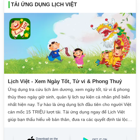
TẢI ỨNG DỤNG LỊCH VIỆT
Lịch Việt - Xem Ngày Tốt, Tử vi & Phong Thuỷ
Ứng dụng tra cứu lịch âm dương, xem ngày tốt, tử vi & phong
thủy theo ngày giờ sinh, quản lý lịch sự kiện cá nhân phổ biến
nhất hiện nay. Tự hào là ứng dụng lịch đầu tiên cho người Việt
cán mốc 15 TRIỆU lượt tải. Tải ứng dụng ngay để Lịch Việt
giúp bạn thấu hiểu về bản thân, đưa ra các quyết định tài lộc,
may mắn và quản lý công việc hằng ngày dễ dàng.
Download on the
GET IT ON