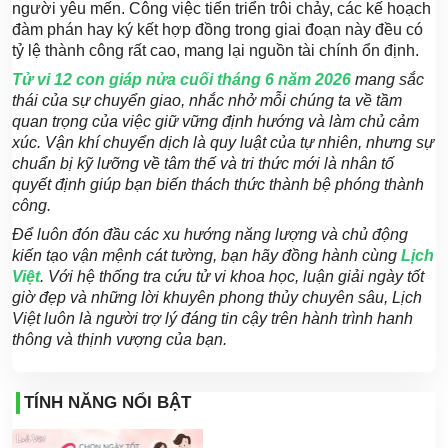
người yêu mến. Công việc tiến triển trôi chảy, các kế hoạch
đàm phán hay ký kết hợp đồng trong giai đoạn này đều có
tỷ lệ thành công rất cao, mang lại nguồn tài chính ổn định.
Tử vi 12 con giáp nửa cuối tháng 6 năm 2026
mang sắc
thái của sự chuyển giao, nhắc nhở mỗi chúng ta về tầm
quan trọng của việc giữ vững định hướng và làm chủ cảm
xúc. Vận khí chuyển dịch là quy luật của tự nhiên, nhưng sự
chuẩn bị kỹ lưỡng về tâm thế và tri thức mới là nhân tố
quyết định giúp bạn biến thách thức thành bệ phóng thành
công.
Để luôn đón đầu các xu hướng năng lượng và chủ động
kiến tạo vận mệnh cát tường, bạn hãy đồng hành cùng
Lịch
Việt
. Với hệ thống tra cứu tử vi khoa học, luận giải ngày tốt
giờ đẹp và những lời khuyên phong thủy chuyên sâu, Lịch
Việt luôn là người trợ lý đáng tin cậy trên hành trình hanh
thông và thịnh vượng của bạn.
TÍNH NĂNG NỔI BẬT