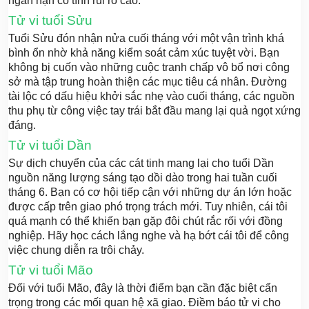
ngắn hạn có tính rủi ro cao.
Tử vi tuổi Sửu
Tuổi Sửu đón nhận nửa cuối tháng với một vận trình khá
bình ổn nhờ khả năng kiểm soát cảm xúc tuyệt vời. Bạn
không bị cuốn vào những cuộc tranh chấp vô bổ nơi công
sở mà tập trung hoàn thiện các mục tiêu cá nhân. Đường
tài lộc có dấu hiệu khởi sắc nhẹ vào cuối tháng, các nguồn
thu phụ từ công việc tay trái bắt đầu mang lại quả ngọt xứng
đáng.
Tử vi tuổi Dần
Sự dịch chuyển của các cát tinh mang lại cho tuổi Dần
nguồn năng lượng sáng tạo dồi dào trong hai tuần cuối
tháng 6. Bạn có cơ hội tiếp cận với những dự án lớn hoặc
được cấp trên giao phó trọng trách mới. Tuy nhiên, cái tôi
quá mạnh có thể khiến bạn gặp đôi chút rắc rối với đồng
nghiệp. Hãy học cách lắng nghe và hạ bớt cái tôi để công
việc chung diễn ra trôi chảy.
Tử vi tuổi Mão
Đối với tuổi Mão, đây là thời điểm bạn cần đặc biệt cẩn
trọng trong các mối quan hệ xã giao. Điềm báo tử vi cho