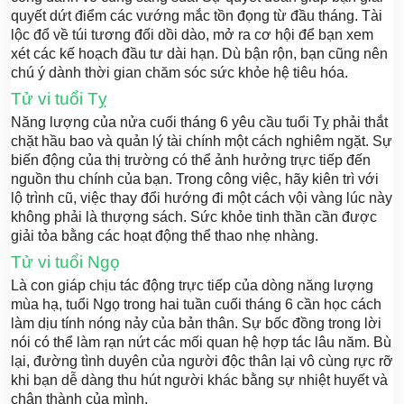
quyết dứt điểm các vướng mắc tồn đọng từ đầu tháng. Tài
lộc đổ về túi tương đối dồi dào, mở ra cơ hội để bạn xem
xét các kế hoạch đầu tư dài hạn. Dù bận rộn, bạn cũng nên
chú ý dành thời gian chăm sóc sức khỏe hệ tiêu hóa.
Tử vi tuổi Tỵ
Năng lượng của nửa cuối tháng 6 yêu cầu tuổi Tỵ phải thắt
chặt hầu bao và quản lý tài chính một cách nghiêm ngặt. Sự
biến động của thị trường có thể ảnh hưởng trực tiếp đến
nguồn thu chính của bạn. Trong công việc, hãy kiên trì với
lộ trình cũ, việc thay đổi hướng đi một cách vội vàng lúc này
không phải là thượng sách. Sức khỏe tinh thần cần được
giải tỏa bằng các hoạt động thể thao nhẹ nhàng.
Tử vi tuổi Ngọ
Là con giáp chịu tác động trực tiếp của dòng năng lượng
mùa hạ, tuổi Ngọ trong hai tuần cuối tháng 6 cần học cách
làm dịu tính nóng nảy của bản thân. Sự bốc đồng trong lời
nói có thể làm rạn nứt các mối quan hệ hợp tác lâu năm. Bù
lại, đường tình duyên của người độc thân lại vô cùng rực rỡ
khi bạn dễ dàng thu hút người khác bằng sự nhiệt huyết và
chân thành của mình.