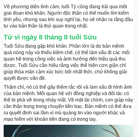
Về phương diện tình cảm, tuổi Tý cũng đang trải qua một
giai đoạn khó khăn. Người độc thân có thể muốn tìm kiếm
tình yêu, nhưng sau khi suy nghĩ lại, họ sẽ nhận ra rằng đầu
tư vào bản thân là thứ quan trọng nhất.
Tử vi ngày 8 tháng 8 tuổi Sửu
Tuổi Sửu đang gặp khó khăn. Phần lớn là do bản mệnh
quá nóng nảy và thiếu kiềm chế, có thể làm xấu đi các mối
quan hệ trong công việc và ảnh hưởng đến hiệu quả thu
được. Tuổi Sửu cần hiểu rằng việc thể hiện cơn giận chỉ
giúp thỏa mãn cảm xúc bức bối nhất thời, chứ không giải
quyết được vấn đề.
Thậm chí, nó có thể gây thêm rắc rối và làm xấu đi hình ảnh
của bản mệnh. Mối quan hệ với đồng nghiệp và đối tác có
thể bị phá vỡ trong nháy mắt. Về mặt tài chính, con giáp này
cần thận trọng trong chuyện tiền bạc. Bản mệnh có thể đưa
ra quyết định sai lầm vì mù quáng tin vào người khác và
mạo hiểm với khoản tiền đang có trong tay.