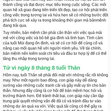
thành công và đạt được mục tiêu trong cuộc sống. Các mối
quan hệ xã giao đang tiến triển tốt đẹp, tạo cơ hội phát triển
công việc trong tương lai và hứa hẹn sẽ có những bước đột
phá tích cực sẽ xảy ra trong khoảng thời gian mà bảnmệnh
đang trải qua.
Tuy nhiên, bản mệnh cần phải cẩn thận với việc quá mải
mê với công việc và bỏ bê gia đình và tình bạn. Tình cảm
của tuổi Mùi đang ổn định, và sẽ có cơ hội để củng cố và
nâng cao mối quan hệ với người mình yêu. Về tài chính,
bản mệnh nên kiểm soát chi tiêu và đầu tư hợp lý để có thể
tăng thu nhập trong tương lai.
Tử vi ngày 8 tháng 8 tuổi Thân
Hôm nay, tuổi Thân sẽ phải đối mặt với những rắc rối không
may. Như một người bao đồng, con giáp này dễ dàng
vướng vào những cuộc tranh cãi và gây mất uy tín cho bản
thân. Nhưng đây cũng là cơ hội để bản mệnh học hỏi và
trưởng thành hơn. Để tránh thất bại, con giáp này cần tập
trung giải quyết những vấn đề đã có và tránh đầu tư vào
những dự án quá xa vời. Việc quá tải cũng có thể gây ra