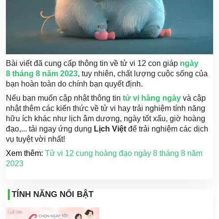
Bài viết đã cung cấp thông tin về tử vi 12 con giáp
ngày
8
tháng 8 năm 2023
, tuy nhiên, chất lượng cuộc sống của
bạn hoàn toàn do chính bạn quyết định.
Nếu bạn muốn cập nhật thông tin
tử vi hàng ngày
và cập
nhật thêm các kiến thức về tử vi hay trải nghiệm tính năng
hữu ích khác như lịch âm dương, ngày tốt xấu, giờ hoàng
đạo,... tải ngay ứng dụng
Lịch Việt
để trải nghiệm các dịch
vụ tuyệt vời nhất!
Xem thêm:
Tử vi 12 cung hoàng đạo ngày 8 tháng 8 năm
2023
TÍNH NĂNG NỔI BẬT