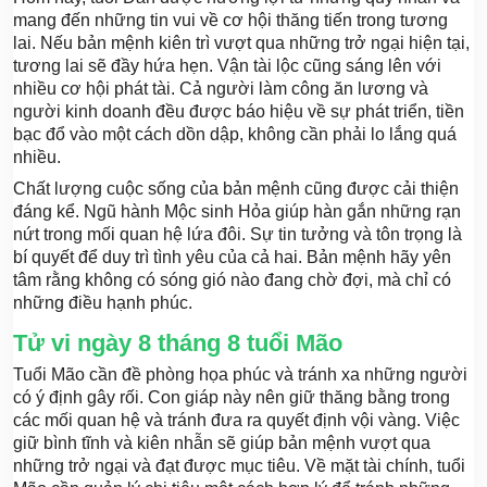
mang đến những tin vui về cơ hội thăng tiến trong tương
lai. Nếu bản mệnh kiên trì vượt qua những trở ngại hiện tại,
tương lai sẽ đầy hứa hẹn. Vận tài lộc cũng sáng lên với
nhiều cơ hội phát tài. Cả người làm công ăn lương và
người kinh doanh đều được báo hiệu về sự phát triển, tiền
bạc đổ vào một cách dồn dập, không cần phải lo lắng quá
nhiều.
Chất lượng cuộc sống của bản mệnh cũng được cải thiện
đáng kể. Ngũ hành Mộc sinh Hỏa giúp hàn gắn những rạn
nứt trong mối quan hệ lứa đôi. Sự tin tưởng và tôn trọng là
bí quyết để duy trì tình yêu của cả hai. Bản mệnh hãy yên
tâm rằng không có sóng gió nào đang chờ đợi, mà chỉ có
những điều hạnh phúc.
Tử vi ngày 8 tháng 8 tuổi Mão
Tuổi Mão cần đề phòng họa phúc và tránh xa những người
có ý định gây rối. Con giáp này nên giữ thăng bằng trong
các mối quan hệ và tránh đưa ra quyết định vội vàng. Việc
giữ bình tĩnh và kiên nhẫn sẽ giúp bản mệnh vượt qua
những trở ngại và đạt được mục tiêu. Về mặt tài chính, tuổi