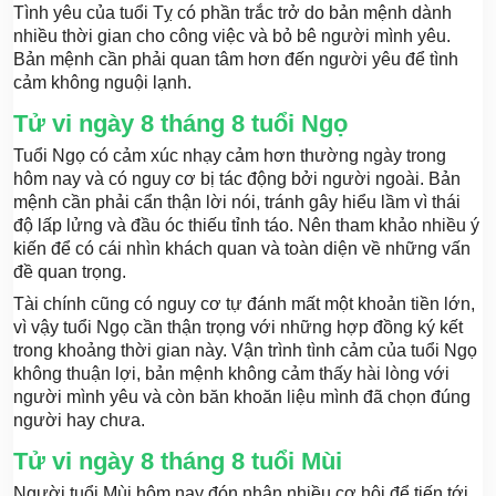
Tình yêu của tuổi Tỵ có phần trắc trở do bản mệnh dành
nhiều thời gian cho công việc và bỏ bê người mình yêu.
Bản mệnh cần phải quan tâm hơn đến người yêu để tình
cảm không nguội lạnh.
Tử vi ngày 8 tháng 8 tuổi Ngọ
Tuổi Ngọ có cảm xúc nhạy cảm hơn thường ngày trong
hôm nay và có nguy cơ bị tác động bởi người ngoài. Bản
mệnh cần phải cẩn thận lời nói, tránh gây hiểu lầm vì thái
độ lấp lửng và đầu óc thiếu tỉnh táo. Nên tham khảo nhiều ý
kiến để có cái nhìn khách quan và toàn diện về những vấn
đề quan trọng.
Tài chính cũng có nguy cơ tự đánh mất một khoản tiền lớn,
vì vậy tuổi Ngọ cần thận trọng với những hợp đồng ký kết
trong khoảng thời gian này. Vận trình tình cảm của tuổi Ngọ
không thuận lợi, bản mệnh không cảm thấy hài lòng với
người mình yêu và còn băn khoăn liệu mình đã chọn đúng
người hay chưa.
Tử vi ngày 8 tháng 8 tuổi Mùi
Người tuổi Mùi hôm nay đón nhận nhiều cơ hội để tiến tới