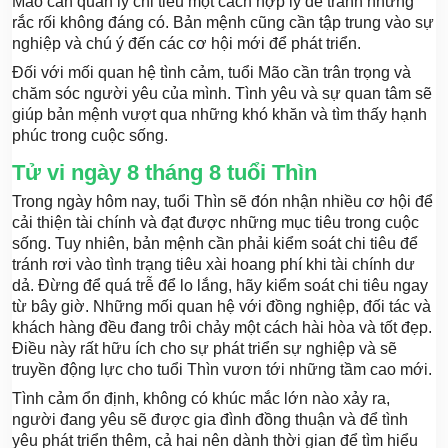
Mão cần quản lý chi tiêu một cách hợp lý để tránh những
rắc rối không đáng có. Bản mệnh cũng cần tập trung vào sự
nghiệp và chú ý đến các cơ hội mới để phát triển.
Đối với mối quan hệ tình cảm, tuổi Mão cần trân trọng và
chăm sóc người yêu của mình. Tình yêu và sự quan tâm sẽ
giúp bản mệnh vượt qua những khó khăn và tìm thấy hạnh
phúc trong cuộc sống.
Tử vi ngày 8 tháng 8 tuổi Thìn
Trong ngày hôm nay, tuổi Thìn sẽ đón nhận nhiều cơ hội để
cải thiện tài chính và đạt được những mục tiêu trong cuộc
sống. Tuy nhiên, bản mệnh cần phải kiểm soát chi tiêu để
tránh rơi vào tình trạng tiêu xài hoang phí khi tài chính dư
dả. Đừng để quá trễ để lo lắng, hãy kiểm soát chi tiêu ngay
từ bây giờ. Những mối quan hệ với đồng nghiệp, đối tác và
khách hàng đều đang trôi chảy một cách hài hòa và tốt đẹp.
Điều này rất hữu ích cho sự phát triển sự nghiệp và sẽ
truyền động lực cho tuổi Thìn vươn tới những tầm cao mới.
Tình cảm ổn định, không có khúc mắc lớn nào xảy ra,
người đang yêu sẽ được gia đình đồng thuận và để tình
yêu phát triển thêm, cả hai nên dành thời gian để tìm hiểu