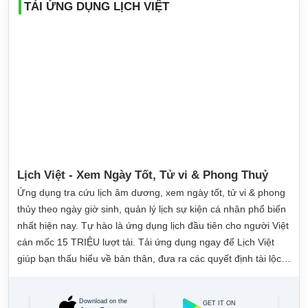
TẢI ỨNG DỤNG LỊCH VIỆT
Lịch Việt - Xem Ngày Tốt, Tử vi & Phong Thuỷ
Ứng dụng tra cứu lịch âm dương, xem ngày tốt, tử vi & phong
thủy theo ngày giờ sinh, quản lý lịch sự kiện cá nhân phổ biến
nhất hiện nay. Tự hào là ứng dụng lịch đầu tiên cho người Việt
cán mốc 15 TRIỆU lượt tải. Tải ứng dụng ngay để Lịch Việt
giúp bạn thấu hiểu về bản thân, đưa ra các quyết định tài lộc,
may mắn và quản lý công việc hằng ngày dễ dàng.
Download on the
GET IT ON