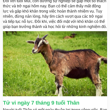
Đối với tuổi Mùi, con đường sự nghiệp sẽ gặp một số thách
thức và trở ngại hôm nay. Bạn có thể cảm thấy mất động
lực và gặp khó khăn trong việc hoàn thành nhiệm vụ. Tuy
nhiên, đừng nản lòng, hãy tìm cách vượt qua các trở ngại
và tiếp tục nỗ lực. Đôi khi, việc đối mặt với khó khăn có thể
giúp bạn trưởng thành và học hỏi từ những kinh nghiệm đó.
Tử vi ngày 7 tháng 9 tuổi Thân
Người tuổi Thân có một ngày thuận lợi trong công việc. Bạn