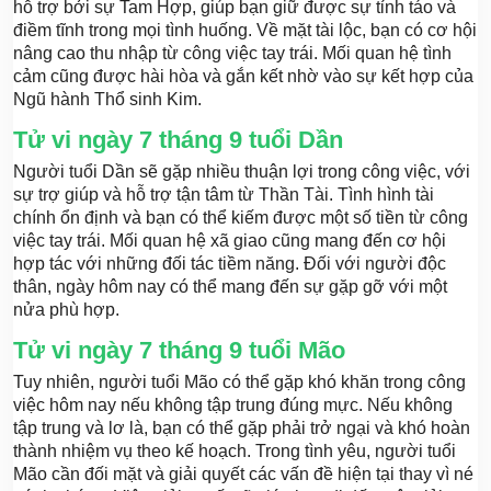
hỗ trợ bởi sự Tam Hợp, giúp bạn giữ được sự tỉnh táo và
điềm tĩnh trong mọi tình huống. Về mặt tài lộc, bạn có cơ hội
nâng cao thu nhập từ công việc tay trái. Mối quan hệ tình
cảm cũng được hài hòa và gắn kết nhờ vào sự kết hợp của
Ngũ hành Thổ sinh Kim.
Tử vi ngày 7 tháng 9 tuổi Dần
Người tuổi Dần sẽ gặp nhiều thuận lợi trong công việc, với
sự trợ giúp và hỗ trợ tận tâm từ Thần Tài. Tình hình tài
chính ổn định và bạn có thể kiếm được một số tiền từ công
việc tay trái. Mối quan hệ xã giao cũng mang đến cơ hội
hợp tác với những đối tác tiềm năng. Đối với người độc
thân, ngày hôm nay có thể mang đến sự gặp gỡ với một
nửa phù hợp.
Tử vi ngày 7 tháng 9 tuổi Mão
Tuy nhiên, người tuổi Mão có thể gặp khó khăn trong công
việc hôm nay nếu không tập trung đúng mực. Nếu không
tập trung và lơ là, bạn có thể gặp phải trở ngại và khó hoàn
thành nhiệm vụ theo kế hoạch. Trong tình yêu, người tuổi
Mão cần đối mặt và giải quyết các vấn đề hiện tại thay vì né