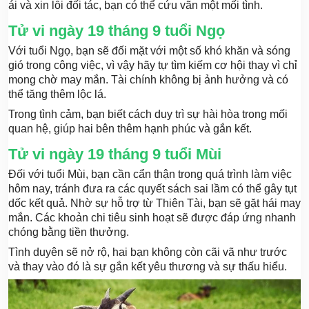
ái và xin lỗi đối tác, bạn có thể cứu vãn một mối tình.
Tử vi ngày 19 tháng 9 tuổi Ngọ
Với tuổi Ngọ, bạn sẽ đối mặt với một số khó khăn và sóng
gió trong công việc, vì vậy hãy tự tìm kiếm cơ hội thay vì chỉ
mong chờ may mắn. Tài chính không bị ảnh hưởng và có
thể tăng thêm lộc lá.
Trong tình cảm, bạn biết cách duy trì sự hài hòa trong mối
quan hệ, giúp hai bên thêm hạnh phúc và gắn kết.
Tử vi ngày 19 tháng 9 tuổi Mùi
Đối với tuổi Mùi, bạn cần cẩn thận trong quá trình làm việc
hôm nay, tránh đưa ra các quyết sách sai lầm có thể gây tụt
dốc kết quả. Nhờ sự hỗ trợ từ Thiên Tài, bạn sẽ gặt hái may
mắn. Các khoản chi tiêu sinh hoạt sẽ được đáp ứng nhanh
chóng bằng tiền thưởng.
Tình duyên sẽ nở rộ, hai bạn không còn cãi vã như trước
và thay vào đó là sự gắn kết yêu thương và sự thấu hiểu.