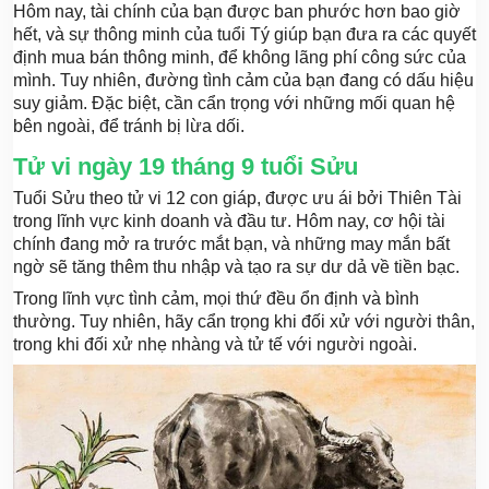
Hôm nay, tài chính của bạn được ban phước hơn bao giờ
hết, và sự thông minh của tuổi Tý giúp bạn đưa ra các quyết
định mua bán thông minh, để không lãng phí công sức của
mình. Tuy nhiên, đường tình cảm của bạn đang có dấu hiệu
suy giảm. Đặc biệt, cần cẩn trọng với những mối quan hệ
bên ngoài, để tránh bị lừa dối.
Tử vi ngày 19 tháng 9 tuổi Sửu
Tuổi Sửu theo tử vi 12 con giáp, được ưu ái bởi Thiên Tài
trong lĩnh vực kinh doanh và đầu tư. Hôm nay, cơ hội tài
chính đang mở ra trước mắt bạn, và những may mắn bất
ngờ sẽ tăng thêm thu nhập và tạo ra sự dư dả về tiền bạc.
Trong lĩnh vực tình cảm, mọi thứ đều ổn định và bình
thường. Tuy nhiên, hãy cẩn trọng khi đối xử với người thân,
trong khi đối xử nhẹ nhàng và tử tế với người ngoài.