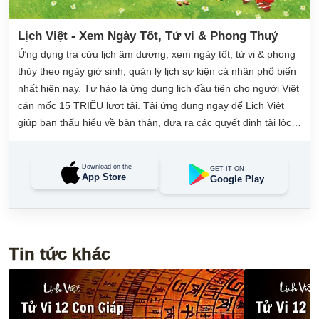
Lịch Việt - Xem Ngày Tốt, Tử vi & Phong Thuỷ
Ứng dụng tra cứu lịch âm dương, xem ngày tốt, tử vi & phong
thủy theo ngày giờ sinh, quản lý lịch sự kiện cá nhân phổ biến
nhất hiện nay. Tự hào là ứng dụng lịch đầu tiên cho người Việt
cán mốc 15 TRIỆU lượt tải. Tải ứng dụng ngay để Lịch Việt
giúp bạn thấu hiểu về bản thân, đưa ra các quyết định tài lộc,
may mắn và quản lý công việc hằng ngày dễ dàng.
Download on the
GET IT ON
App Store
Google Play
Tin tức khác