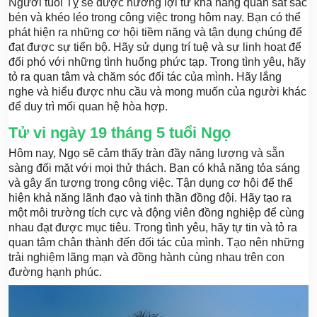
Người tuổi Tỵ sẽ được hưởng lợi từ khả năng quan sát sắc
bén và khéo léo trong công việc trong hôm nay. Bạn có thể
phát hiện ra những cơ hội tiềm năng và tận dụng chúng để
đạt được sự tiến bộ. Hãy sử dụng trí tuệ và sự linh hoạt để
đối phó với những tình huống phức tạp. Trong tình yêu, hãy
tỏ ra quan tâm và chăm sóc đối tác của mình. Hãy lắng
nghe và hiểu được nhu cầu và mong muốn của người khác
để duy trì mối quan hệ hòa hợp.
Tử vi ngày 19 tháng 5 tuổi Ngọ
Hôm nay, Ngọ sẽ cảm thấy tràn đầy năng lượng và sẵn
sàng đối mặt với mọi thử thách. Bạn có khả năng tỏa sáng
và gây ấn tượng trong công việc. Tận dụng cơ hội để thể
hiện khả năng lãnh đạo và tinh thần đồng đội. Hãy tạo ra
một môi trường tích cực và động viên đồng nghiệp để cùng
nhau đạt được mục tiêu. Trong tình yêu, hãy tự tin và tỏ ra
quan tâm chân thành đến đối tác của mình. Tạo nên những
trải nghiệm lãng mạn và đồng hành cùng nhau trên con
đường hạnh phúc.