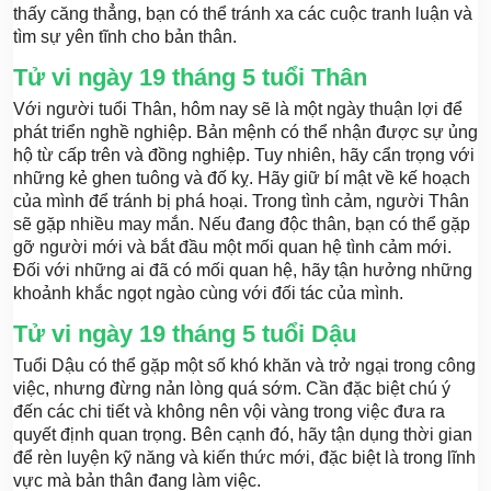
thấy căng thẳng, bạn có thể tránh xa các cuộc tranh luận và
tìm sự yên tĩnh cho bản thân.
Tử vi ngày 19 tháng 5 tuổi Thân
Với người tuổi Thân, hôm nay sẽ là một ngày thuận lợi để
phát triển nghề nghiệp. Bản mệnh có thể nhận được sự ủng
hộ từ cấp trên và đồng nghiệp. Tuy nhiên, hãy cẩn trọng với
những kẻ ghen tuông và đố kỵ. Hãy giữ bí mật về kế hoạch
của mình để tránh bị phá hoại. Trong tình cảm, người Thân
sẽ gặp nhiều may mắn. Nếu đang độc thân, bạn có thể gặp
gỡ người mới và bắt đầu một mối quan hệ tình cảm mới.
Đối với những ai đã có mối quan hệ, hãy tận hưởng những
khoảnh khắc ngọt ngào cùng với đối tác của mình.
Tử vi ngày 19 tháng 5 tuổi Dậu
Tuổi Dậu có thể gặp một số khó khăn và trở ngại trong công
việc, nhưng đừng nản lòng quá sớm. Cần đặc biệt chú ý
đến các chi tiết và không nên vội vàng trong việc đưa ra
quyết định quan trọng. Bên cạnh đó, hãy tận dụng thời gian
để rèn luyện kỹ năng và kiến thức mới, đặc biệt là trong lĩnh
vực mà bản thân đang làm việc.