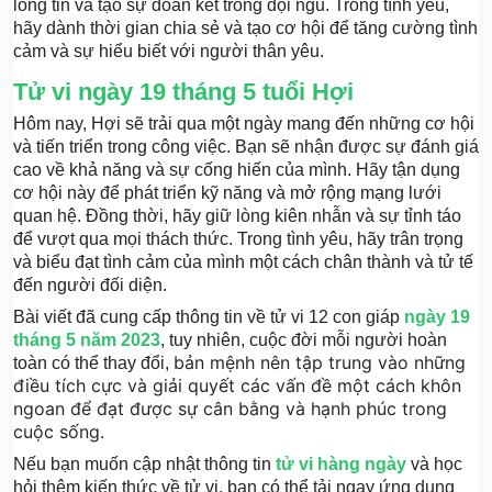
lòng tin và tạo sự đoàn kết trong đội ngũ. Trong tình yêu,
hãy dành thời gian chia sẻ và tạo cơ hội để tăng cường tình
cảm và sự hiểu biết với người thân yêu.
Tử vi ngày 19 tháng 5 tuổi Hợi
Hôm nay, Hợi sẽ trải qua một ngày mang đến những cơ hội
và tiến triển trong công việc. Bạn sẽ nhận được sự đánh giá
cao về khả năng và sự cống hiến của mình. Hãy tận dụng
cơ hội này để phát triển kỹ năng và mở rộng mạng lưới
quan hệ. Đồng thời, hãy giữ lòng kiên nhẫn và sự tỉnh táo
để vượt qua mọi thách thức. Trong tình yêu, hãy trân trọng
và biểu đạt tình cảm của mình một cách chân thành và tử tế
đến người đối diện.
Bài viết đã cung cấp thông tin về tử vi 12 con giáp
ngày 19
tháng 5 năm 2023
, tuy nhiên, cuộc đời mỗi người hoàn
bản mệnh nên tập trung vào những
toàn có thể thay đổi,
điều tích cực và giải quyết các vấn đề một cách khôn
ngoan để đạt được sự cân bằng và hạnh phúc trong
cuộc sống.
Nếu bạn muốn cập nhật thông tin
tử vi hàng ngày
và học
hỏi thêm kiến thức về tử vi, bạn có thể tải ngay ứng dụng