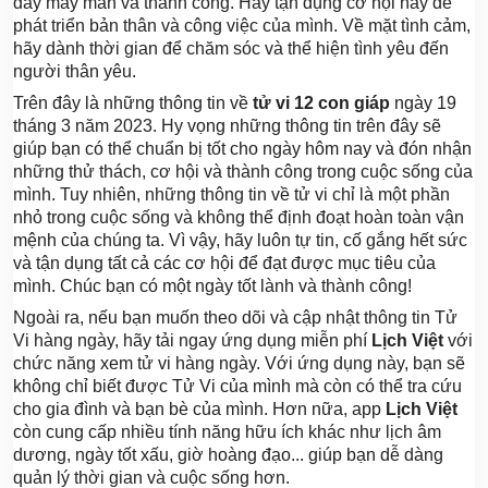
đầy may mắn và thành công. Hãy tận dụng cơ hội này để
phát triển bản thân và công việc của mình. Về mặt tình cảm,
hãy dành thời gian để chăm sóc và thể hiện tình yêu đến
người thân yêu.
Trên đây là những thông tin về
tử vi 12 con giáp
ngày 19
tháng 3 năm 2023. Hy vọng những thông tin trên đây sẽ
giúp bạn có thể chuẩn bị tốt cho ngày hôm nay và đón nhận
những thử thách, cơ hội và thành công trong cuộc sống của
mình. Tuy nhiên, những thông tin về tử vi chỉ là một phần
nhỏ trong cuộc sống và không thể định đoạt hoàn toàn vận
mệnh của chúng ta. Vì vậy, hãy luôn tự tin, cố gắng hết sức
và tận dụng tất cả các cơ hội để đạt được mục tiêu của
mình. Chúc bạn có một ngày tốt lành và thành công!
Ngoài ra, nếu bạn muốn theo dõi và cập nhật thông tin Tử
Vi hàng ngày, hãy tải ngay ứng dụng miễn phí
Lịch Việt
với
chức năng xem tử vi hàng ngày
. Với ứng dụng này, bạn sẽ
không chỉ biết được Tử Vi của mình mà còn có thể tra cứu
cho gia đình và bạn bè của mình. Hơn nữa, app
Lịch Việt
còn cung cấp nhiều tính năng hữu ích khác như lịch âm
dương, ngày tốt xấu, giờ hoàng đạo... giúp bạn dễ dàng
quản lý thời gian và cuộc sống hơn.