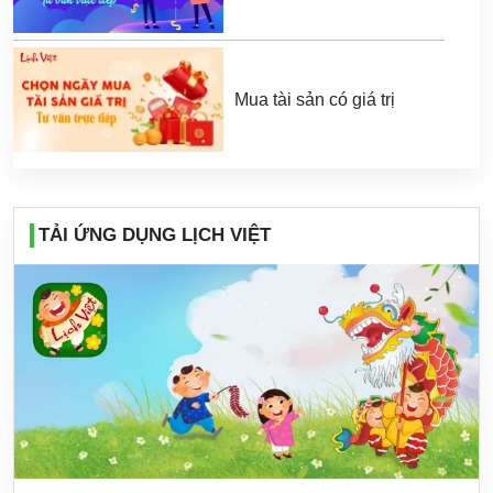
Mua tài sản có giá trị
TẢI ỨNG DỤNG LỊCH VIỆT