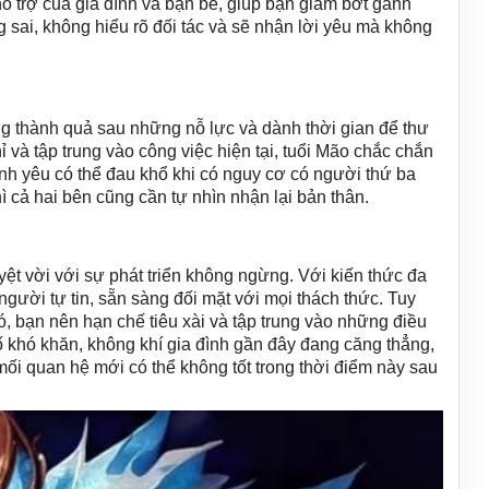
 trợ của gia đình và bạn bè, giúp bạn giảm bớt gánh
 sai, không hiểu rõ đối tác và sẽ nhận lời yêu mà không
g thành quả sau những nỗ lực và dành thời gian để thư
ỉ và tập trung vào công việc hiện tại, tuổi Mão chắc chắn
h yêu có thể đau khổ khi có nguy cơ có người thứ ba
ì cả hai bên cũng cần tự nhìn nhận lại bản thân.
yệt vời với sự phát triển không ngừng. Với kiến thức đa
 người tự tin, sẵn sàng đối mặt với mọi thách thức. Tuy
đó, bạn nên hạn chế tiêu xài và tập trung vào những điều
số khó khăn, không khí gia đình gần đây đang căng thẳng,
 mối quan hệ mới có thể không tốt trong thời điểm này sau