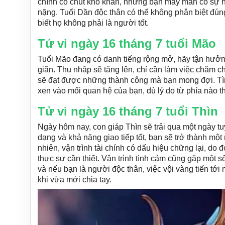
chính có chút khó khăn, nhưng bạn may mắn có sự hỗ
nặng. Tuổi Dần độc thân có thể không phân biệt đúng
biết họ không phải là người tốt.
Tử vi ngày 16 tháng 7 tuổi Mão
Tuổi Mão đang có danh tiếng rộng mở, hãy tận hưởn
giãn. Thu nhập sẽ tăng lên, chỉ cần làm việc chăm ch
sẽ đạt được những thành công mà bạn mong đợi. Tìn
xen vào mối quan hệ của bạn, dù lý do từ phía nào th
Tử vi ngày 16 tháng 7 tuổi Thìn
Ngày hôm nay, con giáp Thìn sẽ trải qua một ngày tu
dạng và khả năng giao tiếp tốt, bạn sẽ trở thành một
nhiên, vận trình tài chính có dấu hiệu chững lại, do 
thực sự cần thiết. Vận trình tình cảm cũng gặp một 
và nếu bạn là người độc thân, việc vội vàng tiến tới
khi vừa mới chia tay.