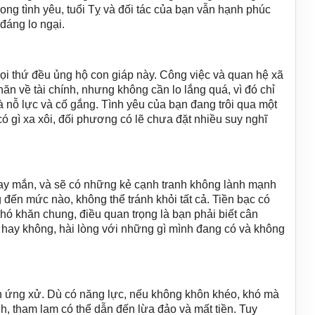
ong tình yêu, tuổi Tỵ và đối tác của bạn vẫn hạnh phúc
đáng lo ngại.
mọi thứ đều ủng hộ con giáp này. Công việc và quan hệ xã
ăn về tài chính, nhưng không cần lo lắng quá, vì đó chỉ
là nỗ lực và cố gắng. Tình yêu của bạn đang trôi qua một
ó gì xa xôi, đối phương có lẽ chưa đặt nhiều suy nghĩ
ay mắn, và sẽ có những kẻ cạnh tranh không lành mạnh
 đến mức nào, không thể tránh khỏi tất cả. Tiền bạc có
hó khăn chung, điều quan trọng là bạn phải biết cân
n hay không, hài lòng với những gì mình đang có và không
ch ứng xử. Dù có năng lực, nếu không khôn khéo, khó mà
nh, tham lam có thể dẫn đến lừa đảo và mất tiền. Tuy