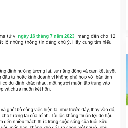
à tử vi 
  mang đến cho 12 
ngày 16 tháng 7 năm 2023
iết lộ những thông tin đáng chú ý. Hãy cùng tìm hiểu 
ăng định hướng tương lai, sự năng động và cam kết tuyệt
g đầu tư hoặc kinh doanh vì không phù hợp với bản tính
i có dự định khác nhau, một người muốn tập trung vào
iệp và chưa muốn kết hôn.
à ghét bỏ công việc hiện tại như trước đây, thay vào đó,
n cho tương lai của mình. Tài lộc không thuận lợi do hậu
m đến nhiều thách thức trong cuộc sống của tuổi Sửu.
ác yêu mến bạn, không khó để lựa chọn một người phù