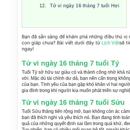
Tử vi ngày 16 tháng 7 tuổi Hợi
Bạn đã sẵn sàng để khám phá những điều thú vị m
con giáp chưa? Bài viết dưới đây từ 
sẽ t
Lịch Việt
ngay!
Tử vi ngày 16 tháng 7 tuổi Tý
Tuổi Tý sở hữu sự giàu có và thành công nhờ khả n
vời. Mặc dù tài chính dư dả, bạn nên cẩn trọng khôn
của bạn. Tình yêu của bạn gặp khó khăn vì hai ngườ
gia đình trong khi người kia muốn phát triển sự ngh
Tử vi ngày 16 tháng 7 tuổi Sửu
Tuổi Sửu thăng tiến rộng mở, bạn không còn ác cảm v
bạn đã thích nghi và yêu thích nó. Bạn đang tính toá
quả của những quyết định sai lầm trong quá khứ, đe
Tuy nhiên, bạn có nhiều mối quan hệ tốt, người kh