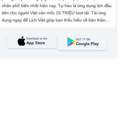
nhân phổ biến nhất hiện nay. Tự hào là ứng dụng lịch đầu
tiên cho người Việt cán mốc 15 TRIỆU lượt tải. Tải ứng
dụng ngay để Lịch Việt giúp bạn thấu hiểu về bản thân,
đưa ra các quyết định tài lộc, may mắn và quản lý công
việc hằng ngày dễ dàng.
Download on the
GET IT ON
App Store
Google Play