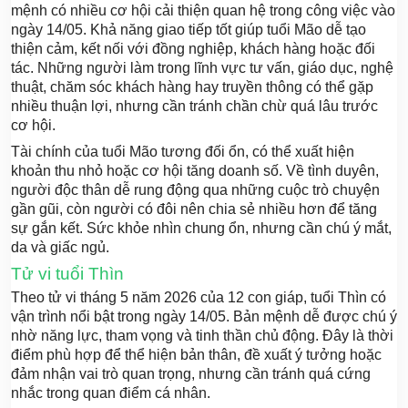
mệnh có nhiều cơ hội cải thiện quan hệ trong công việc vào
ngày 14/05. Khả năng giao tiếp tốt giúp tuổi Mão dễ tạo
thiện cảm, kết nối với đồng nghiệp, khách hàng hoặc đối
tác. Những người làm trong lĩnh vực tư vấn, giáo dục, nghệ
thuật, chăm sóc khách hàng hay truyền thông có thể gặp
nhiều thuận lợi, nhưng cần tránh chần chừ quá lâu trước
cơ hội.
Tài chính của tuổi Mão tương đối ổn, có thể xuất hiện
khoản thu nhỏ hoặc cơ hội tăng doanh số. Về tình duyên,
người độc thân dễ rung động qua những cuộc trò chuyện
gần gũi, còn người có đôi nên chia sẻ nhiều hơn để tăng
sự gắn kết. Sức khỏe nhìn chung ổn, nhưng cần chú ý mắt,
da và giấc ngủ.
Tử vi tuổi Thìn
Theo tử vi tháng 5 năm 2026 của 12 con giáp, tuổi Thìn có
vận trình nổi bật trong ngày 14/05. Bản mệnh dễ được chú ý
nhờ năng lực, tham vọng và tinh thần chủ động. Đây là thời
điểm phù hợp để thể hiện bản thân, đề xuất ý tưởng hoặc
đảm nhận vai trò quan trọng, nhưng cần tránh quá cứng
nhắc trong quan điểm cá nhân.