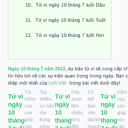
Tử vi ngày 10 tháng 7 tuổi Dậu
Tử vi ngày 10 tháng 7 tuổi Tuất
Tử vi ngày 10 tháng 7 tuổi Hợi
, dự báo tử vi sẽ cung cấp c
Ngày 10 tháng 7 năm 2023
tin hữu ích về các sự kiện quan trọng trong ngày. Bạn 
điệp mới nhất của 
  trong bài viết dưới đây!
Lịch Việt
Tài
Tuy
Hãy
Có
Hôm
Tử vi
Tử vi
Tử vi
chính
nhiên,
quan
thể
nay,
ngày
ngày
ngày
của
sự bận
tâm
bạn
con
10
10
10
con
rộn
nhiều
nên
giáp
tháng
tháng
tháng
giáp
trong
hơn
lập kế
này
này
công
đến
hoạch
cần