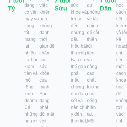
7 tuổi
7 tuổi
7 tuổi
đang
việc
sức
dự
học
Tý
Sửu
Dần
có vận
khiến
khỏe và
phòng
cách
may vô
bạn
lưu ý
về tài
tiết
cùng
không
đến
chính
kiệm
tốt,
dành
những
để cải
và lê
mang
thời
dấu
thiện
kế
lại
gian để
hiệu bất
túi
hoạc
nhiều
chăm
thường.
tiền
chi
cơ hội
sóc
Bạn có
và
tiêu
kiếm
sức
thể gặp
nâng
một
tiền và
khỏe
phải
cao
cách
mở
của
triệu
chất
khoa
rộng
mình.
chứng
lượng
học
kinh
Bạn
ốm đau,
cuộc
để
doanh.
đang
sốt và
sống
khôn
Cả
phải
nên chú
hiện
rơi
những
đối mặt
ý đến
tại.
vào
người
với
thời tiết,
Mối
tình