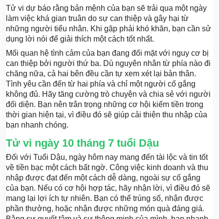
Tử vi dự báo rằng bản mệnh của bạn sẽ trải qua một ngày
làm việc khá gian truân do sự can thiệp và gây hại từ
những người tiểu nhân. Khi gặp phải khó khăn, bạn cần sử
dụng lời nói để giải thích một cách tốt nhất.
Mối quan hệ tình cảm của bạn đang đối mặt với nguy cơ bị
can thiệp bởi người thứ ba. Dù nguyên nhân từ phía nào đi
chăng nữa, cả hai bên đều cần tự xem xét lại bản thân.
Tình yêu cần đến từ hai phía và chỉ một người cố gắng
không đủ. Hãy tăng cường trò chuyện và chia sẻ với người
đối diện. Bạn nên trân trọng những cơ hội kiếm tiền trong
thời gian hiện tại, vì điều đó sẽ giúp cải thiện thu nhập của
bạn nhanh chóng.
Tử vi ngày 10 tháng 7 tuổi Dậu
Đối với Tuổi Dậu, ngày hôm nay mang đến tài lộc và tin tốt
về tiền bạc một cách bất ngờ. Công việc kinh doanh và thu
nhập được đạt đến một cách dễ dàng, ngoài sự cố gắng
của bạn. Nếu có cơ hội hợp tác, hãy nhận lời, vì điều đó sẽ
mang lại lợi ích tự nhiên. Bạn có thể trúng số, nhận được
phần thưởng, hoặc nhận được những món quà đáng giá.
Bằng sự quyết tâm và sự thông minh của mình, bạn nhanh