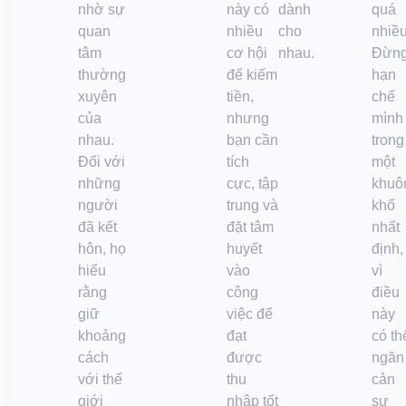
nhờ sự
này có
dành
quá
quan
nhiều
cho
nhiều
tâm
cơ hội
nhau.
Đừn
thường
để kiếm
hạn
xuyên
tiền,
chế
của
nhưng
mình
nhau.
bạn cần
trong
Đối với
tích
một
những
cực, tập
khuô
người
trung và
khổ
đã kết
đặt tâm
nhất
hôn, họ
huyết
định,
hiểu
vào
vì
rằng
công
điều
giữ
việc để
này
khoảng
đạt
có th
cách
được
ngăn
với thế
thu
cản
giới
nhập tốt
sự