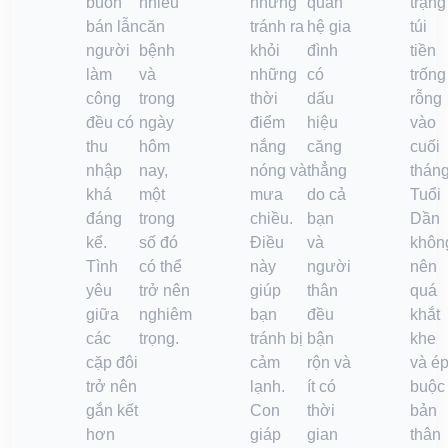
buôn
nhiều
nhưng
quan
trạng
bán lẫn
căn
tránh ra
hệ gia
túi
người
bệnh
khỏi
đình
tiền
làm
và
những
có
trống
công
trong
thời
dấu
rỗng
đều có
ngày
điểm
hiệu
vào
thu
hôm
nắng
căng
cuối
nhập
nay,
nóng và
thẳng
tháng
khá
một
mưa
do cả
Tuổi
đáng
trong
chiều.
bạn
Dần
kể.
số đó
Điều
và
khôn
Tình
có thể
này
người
nên
yêu
trở nên
giúp
thân
quá
giữa
nghiêm
bạn
đều
khắt
các
trọng.
tránh bị
bận
khe
cặp đôi
cảm
rộn và
và é
trở nên
lạnh.
ít có
buộc
gắn kết
Con
thời
bản
hơn
giáp
gian
thân