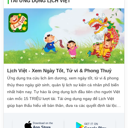
TẢI ỨNG DỤNG LỊCH VIỆT
Lịch Việt - Xem Ngày Tốt, Tử vi & Phong Thuỷ
Ứng dụng tra cứu lịch âm dương, xem ngày tốt, tử vi & phong
thủy theo ngày giờ sinh, quản lý lịch sự kiện cá nhân phổ biến
nhất hiện nay. Tự hào là ứng dụng lịch đầu tiên cho người Việt
cán mốc 15 TRIỆU lượt tải. Tải ứng dụng ngay để Lịch Việt
giúp bạn thấu hiểu về bản thân, đưa ra các quyết định tài lộc,
may mắn và quản lý công việc hằng ngày dễ dàng.
Download on the
GET IT ON
App Store