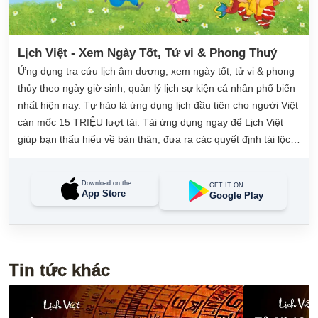
Lịch Việt - Xem Ngày Tốt, Tử vi & Phong Thuỷ
Ứng dụng tra cứu lịch âm dương, xem ngày tốt, tử vi & phong
thủy theo ngày giờ sinh, quản lý lịch sự kiện cá nhân phổ biến
nhất hiện nay. Tự hào là ứng dụng lịch đầu tiên cho người Việt
cán mốc 15 TRIỆU lượt tải. Tải ứng dụng ngay để Lịch Việt
giúp bạn thấu hiểu về bản thân, đưa ra các quyết định tài lộc,
may mắn và quản lý công việc hằng ngày dễ dàng.
Download on the
GET IT ON
App Store
Google Play
Tin tức khác