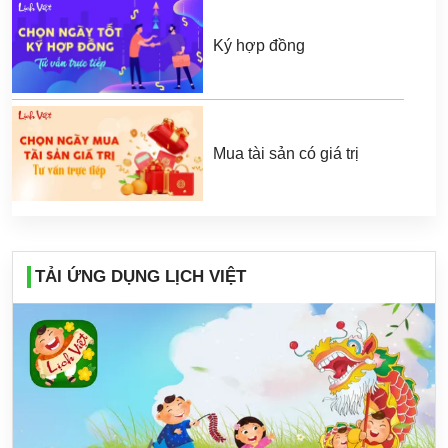
Ký hợp đồng
Mua tài sản có giá trị
TẢI ỨNG DỤNG LỊCH VIỆT