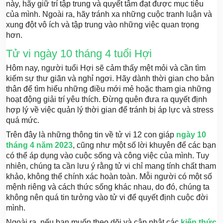
này, hãy giữ trí tập trung và quyết tâm đạt được mục tiêu
của mình. Ngoài ra, hãy tránh xa những cuộc tranh luận và
xung đột vô ích và tập trung vào những việc quan trọng
hơn.
Tử vi ngày 10 tháng 4 tuổi Hợi
Hôm nay, người tuổi Hợi sẽ cảm thấy mệt mỏi và cần tìm
kiếm sự thư giãn và nghỉ ngơi. Hãy dành thời gian cho bản
thân để tìm hiểu những điều mới mẻ hoặc tham gia những
hoạt động giải trí yêu thích. Đừng quên đưa ra quyết định
hợp lý về việc quản lý thời gian để tránh bị áp lực và stress
quá mức.
Trên đây là những thông tin về tử vi 12 con giáp
ngày 10
tháng 4 năm 2023
, cũng như một số lời khuyên để các bạn
có thể áp dụng vào cuộc sống và công việc của mình. Tuy
nhiên, chúng ta cần lưu ý rằng tử vi chỉ mang tính chất tham
khảo, không thể chính xác hoàn toàn. Mỗi người có một số
mệnh riêng và cách thức sống khác nhau, do đó, chúng ta
không nên quá tin tưởng vào tử vi để quyết định cuộc đời
mình.
Ngoài ra, nếu bạn muốn theo dõi và cập nhật các
kiến thức