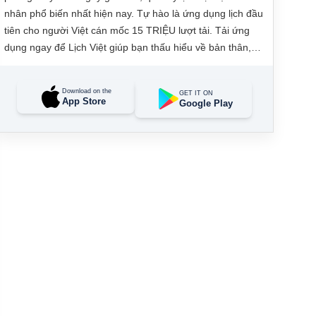
nhân phổ biến nhất hiện nay. Tự hào là ứng dụng lịch đầu
tiên cho người Việt cán mốc 15 TRIỆU lượt tải. Tải ứng
dụng ngay để Lịch Việt giúp bạn thấu hiểu về bản thân,
đưa ra các quyết định tài lộc, may mắn và quản lý công
việc hằng ngày dễ dàng.
Download on the
GET IT ON
App Store
Google Play