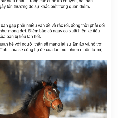
 sự hiểu nhau. Trong các cuộc trò chuyện, hai bạn
gây tổn thương do sự khác biệt trong quan điểm.
n gặp phải nhiều vấn đề và rắc rối, đồng thời phải đối
như mong đợi. Điềm báo có nguy cơ xuất hiện kẻ tiểu
ủa bạn bị tiêu tan hết.
quan hệ với người thân sẽ mang lại sự ấm áp và hỗ trợ
 đình, chia sẻ cùng họ để xua tan mọi phiền muộn từ một