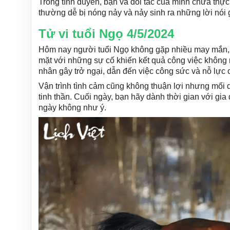
Trong tình duyên, bạn và đối tác của mình chưa thực
thường dễ bị nóng nảy và nảy sinh ra những lời nói 
Tử vi tuổi Ngọ 4/5/2024
Hôm nay người tuổi Ngọ không gặp nhiều may mắn, bạ
mặt với những sự cố khiến kết quả công việc không 
nhân gây trở ngại, dẫn đến việc công sức và nỗ lực c
Vận trình tình cảm cũng không thuận lợi nhưng mối 
tinh thần. Cuối ngày, bạn hãy dành thời gian với gia
ngày không như ý.