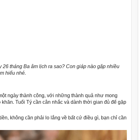
ày 26 tháng Ba âm lịch ra sao? Con giáp nào gặp nhiều
ìm hiểu nhé.
 một ngày thành công, với những thành quả như mong
ó khăn. Tuổi Tý cần cân nhắc và dành thời gian đủ để gặp
tiền, không cần phải lo lắng về bất cứ điều gì, bạn chỉ cần