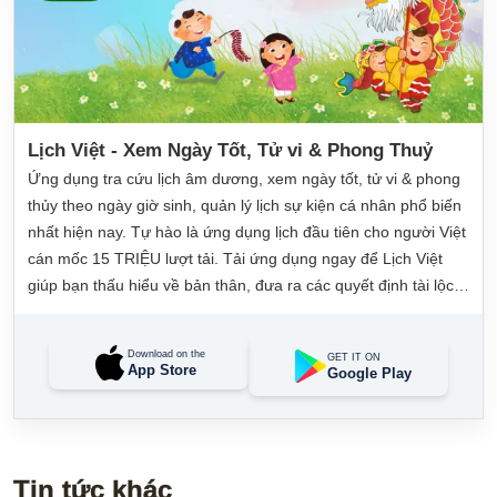
Lịch Việt - Xem Ngày Tốt, Tử vi & Phong Thuỷ
Ứng dụng tra cứu lịch âm dương, xem ngày tốt, tử vi & phong
thủy theo ngày giờ sinh, quản lý lịch sự kiện cá nhân phổ biến
nhất hiện nay. Tự hào là ứng dụng lịch đầu tiên cho người Việt
cán mốc 15 TRIỆU lượt tải. Tải ứng dụng ngay để Lịch Việt
giúp bạn thấu hiểu về bản thân, đưa ra các quyết định tài lộc,
may mắn và quản lý công việc hằng ngày dễ dàng.
Download on the
GET IT ON
App Store
Google Play
Tin tức khác