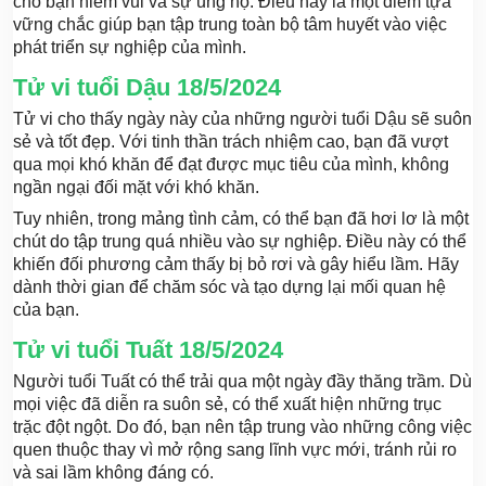
cho bạn niềm vui và sự ủng hộ. Điều này là một điểm tựa
vững chắc giúp bạn tập trung toàn bộ tâm huyết vào việc
phát triển sự nghiệp của mình.
Tử vi tuổi Dậu 18/5/2024
Tử vi cho thấy ngày này của những người tuổi Dậu sẽ suôn
sẻ và tốt đẹp. Với tinh thần trách nhiệm cao, bạn đã vượt
qua mọi khó khăn để đạt được mục tiêu của mình, không
ngần ngại đối mặt với khó khăn.
Tuy nhiên, trong mảng tình cảm, có thể bạn đã hơi lơ là một
chút do tập trung quá nhiều vào sự nghiệp. Điều này có thể
khiến đối phương cảm thấy bị bỏ rơi và gây hiểu lầm. Hãy
dành thời gian để chăm sóc và tạo dựng lại mối quan hệ
của bạn.
Tử vi tuổi Tuất 18/5/2024
Người tuổi Tuất có thể trải qua một ngày đầy thăng trầm. Dù
mọi việc đã diễn ra suôn sẻ, có thể xuất hiện những trục
trặc đột ngột. Do đó, bạn nên tập trung vào những công việc
quen thuộc thay vì mở rộng sang lĩnh vực mới, tránh rủi ro
và sai lầm không đáng có.