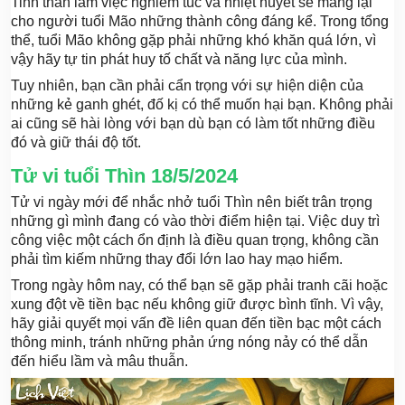
Tinh thần làm việc nghiêm túc và nhiệt huyết sẽ mang lại
cho người tuổi Mão những thành công đáng kể. Trong tổng
thể, tuổi Mão không gặp phải những khó khăn quá lớn, vì
vậy hãy tự tin phát huy tố chất và năng lực của mình.
Tuy nhiên, bạn cần phải cẩn trọng với sự hiện diện của
những kẻ ganh ghét, đố kị có thể muốn hại bạn. Không phải
ai cũng sẽ hài lòng với bạn dù bạn có làm tốt những điều
đó và giữ thái độ tốt.
Tử vi tuổi Thìn 18/5/2024
Tử vi ngày mới để nhắc nhở tuổi Thìn nên biết trân trọng
những gì mình đang có vào thời điểm hiện tại. Việc duy trì
công việc một cách ổn định là điều quan trọng, không cần
phải tìm kiếm những thay đổi lớn lao hay mạo hiểm.
Trong ngày hôm nay, có thể bạn sẽ gặp phải tranh cãi hoặc
xung đột về tiền bạc nếu không giữ được bình tĩnh. Vì vậy,
hãy giải quyết mọi vấn đề liên quan đến tiền bạc một cách
thông minh, tránh những phản ứng nóng nảy có thể dẫn
đến hiểu lầm và mâu thuẫn.