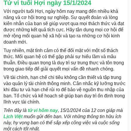
Tử vi tuổi Hợi ngày 15/1/2024
Với người tuổi Hợi, ngày hôm nay mang đến nhiều khả
năng và cơ hội trong sự nghiệp. Sự quyết đoán và lòng
kiên nhẫn của bạn sẽ giúp vượt qua mọi thách thức và đạt
được những kết quả tích cực. Hãy tận dụng mọi cơ hội để
mở rộng mối quan hệ xã hội và tạo ra những cơ hội kinh
doanh mới.
Tuy nhiên, mặt tình cảm có thể đối mặt với một số thách
thức. Mối quan hệ có thể gặp phải sự hiểu lầm và mâu
thuẫn. Điều quan trọng là duy trì sự trung thực và tôn trọng
trong giao tiếp để giải quyết mọi vấn đề nhanh chóng.
Về tài chính, hạn chế chi tiêu không cần thiết và tập trung
vào quản lý tài chính thông minh. Cân nhắc kỹ lưỡng trước
khi đầu tư và hạn chế rủi ro để bảo vệ nguồn thu nhập của
bạn. Tổ chức và kế hoạch sẽ giúp bạn duy trì ổn định trong
lĩnh vực tài chính.
Trên đây là
tử vi hôm nay
, 15/1/2024 của 12 con giáp mà
Lịch Việt
muốn gửi đến bạn. Với những thông tin hữu ích
này, hy vọng bạn có thể sắp xếp công việc và cuộc sống
một cách tốt nhất.