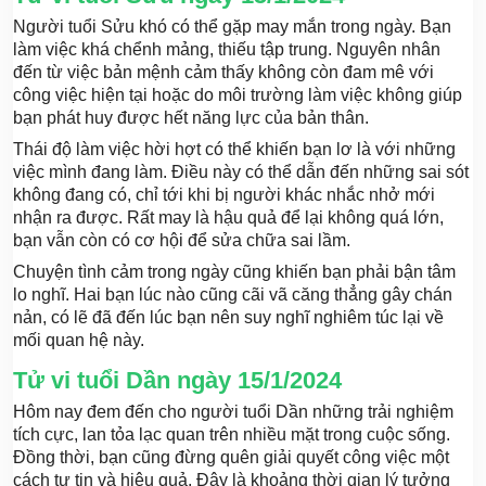
Người tuổi Sửu khó có thể gặp may mắn trong ngày. Bạn
làm việc khá chểnh mảng, thiếu tập trung. Nguyên nhân
đến từ việc bản mệnh cảm thấy không còn đam mê với
công việc hiện tại hoặc do môi trường làm việc không giúp
bạn phát huy được hết năng lực của bản thân.
Thái độ làm việc hời hợt có thể khiến bạn lơ là với những
việc mình đang làm. Điều này có thể dẫn đến những sai sót
không đang có, chỉ tới khi bị người khác nhắc nhở mới
nhận ra được. Rất may là hậu quả để lại không quá lớn,
bạn vẫn còn có cơ hội để sửa chữa sai lầm.
Chuyện tình cảm trong ngày cũng khiến bạn phải bận tâm
lo nghĩ. Hai bạn lúc nào cũng cãi vã căng thẳng gây chán
nản, có lẽ đã đến lúc bạn nên suy nghĩ nghiêm túc lại về
mối quan hệ này.
Tử vi tuổi Dần ngày 15/1/2024
Hôm nay đem đến cho người tuổi Dần những trải nghiệm
tích cực, lan tỏa lạc quan trên nhiều mặt trong cuộc sống.
Đồng thời, bạn cũng đừng quên giải quyết công việc một
cách tự tin và hiệu quả. Đây là khoảng thời gian lý tưởng