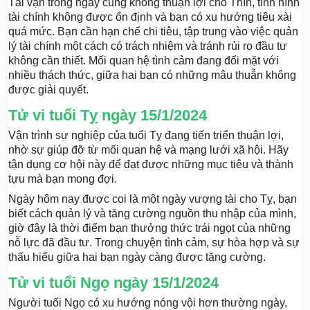
Tài vận trong ngày cũng không thuận lợi cho Thìn, tình hình
tài chính không được ổn định và bạn có xu hướng tiêu xài
quá mức. Bạn cần hạn chế chi tiêu, tập trung vào việc quản
lý tài chính một cách có trách nhiệm và tránh rủi ro đầu tư
không cần thiết. Mối quan hệ tình cảm đang đối mặt với
nhiều thách thức, giữa hai bạn có những mâu thuẫn không
được giải quyết.
Tử vi tuổi Tỵ ngày 15/1/2024
Vận trình sự nghiệp của tuổi Tỵ đang tiến triển thuận lợi,
nhờ sự giúp đỡ từ mối quan hệ và mạng lưới xã hội. Hãy
tận dụng cơ hội này để đạt được những mục tiêu và thành
tựu mà bạn mong đợi.
Ngày hôm nay được coi là một ngày vượng tài cho Tỵ, bạn
biết cách quản lý và tăng cường nguồn thu nhập của mình,
giờ đây là thời điểm bạn thưởng thức trái ngọt của những
nỗ lực đã đầu tư. Trong chuyện tình cảm, sự hòa hợp và sự
thấu hiểu giữa hai bạn ngày càng được tăng cường.
Tử vi tuổi Ngọ ngày 15/1/2024
Người tuổi Ngọ có xu hướng nóng vội hơn thường ngày,