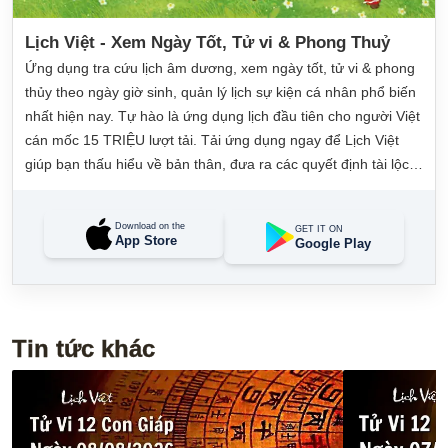
Lịch Việt - Xem Ngày Tốt, Tử vi & Phong Thuỷ
Ứng dụng tra cứu lịch âm dương, xem ngày tốt, tử vi & phong
thủy theo ngày giờ sinh, quản lý lịch sự kiện cá nhân phổ biến
nhất hiện nay. Tự hào là ứng dụng lịch đầu tiên cho người Việt
cán mốc 15 TRIỆU lượt tải. Tải ứng dụng ngay để Lịch Việt
giúp bạn thấu hiểu về bản thân, đưa ra các quyết định tài lộc,
may mắn và quản lý công việc hằng ngày dễ dàng.
Download on the
GET IT ON
App Store
Google Play
Tin tức khác