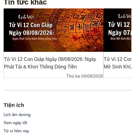
Tin tức khác
Tử Vi 12 Con Giáp Ngày 08/08/2026: Ngày
Tử Vi 12 Con 
Phát Tài & Khơi Thông Dòng Tiền
Mở Sinh Khí,
Thứ ba 04/08/2026
Tiện ích
Lịch âm dương
Xem ngày tốt
Tử vi hôm nay