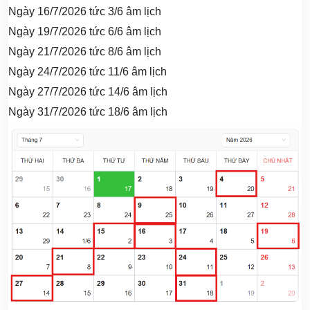
Ngày 16/7/2026 tức 3/6 âm lịch
Ngày 19/7/2026 tức 6/6 âm lịch
Ngày 21/7/2026 tức 8/6 âm lịch
Ngày 24/7/2026 tức 11/6 âm lịch
Ngày 27/7/2026 tức 14/6 âm lịch
Ngày 31/7/2026 tức 18/6 âm lịch