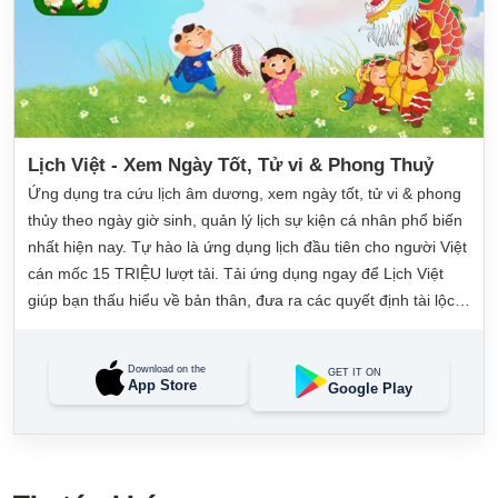
Lịch Việt - Xem Ngày Tốt, Tử vi & Phong Thuỷ
Ứng dụng tra cứu lịch âm dương, xem ngày tốt, tử vi & phong
thủy theo ngày giờ sinh, quản lý lịch sự kiện cá nhân phổ biến
nhất hiện nay. Tự hào là ứng dụng lịch đầu tiên cho người Việt
cán mốc 15 TRIỆU lượt tải. Tải ứng dụng ngay để Lịch Việt
giúp bạn thấu hiểu về bản thân, đưa ra các quyết định tài lộc,
may mắn và quản lý công việc hằng ngày dễ dàng.
Download on the
GET IT ON
App Store
Google Play