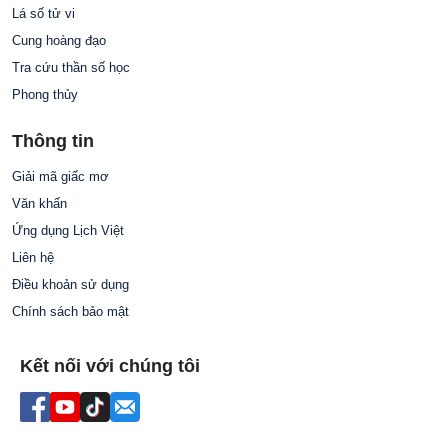
Lá số tử vi
Cung hoàng đạo
Tra cứu thần số học
Phong thủy
Thông tin
Giải mã giấc mơ
Văn khấn
Ứng dụng Lịch Việt
Liên hệ
Điều khoản sử dụng
Chính sách bảo mật
Kết nối với chúng tôi