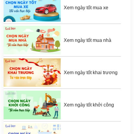
Xem ngày tốt mua xe
Xem ngày tốt mua nhà
Xem ngày tốt khai trương
Xem ngày tốt khởi công