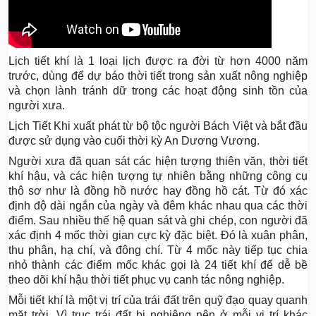
Lịch tiết khí là 1 loại lịch được ra đời từ hơn 4000 năm
trước, dùng để dự báo thời tiết trong sản xuất nông nghiệp
và chọn lành tránh dữ trong các hoạt động sinh tồn của
người xưa.
Lịch Tiết Khi xuất phát từ bộ tộc người Bách Việt và bắt đầu
được sử dụng vào cuối thời kỳ An Dương Vương.
Người xưa đã quan sát các hiện tượng thiên văn, thời tiết
khí hậu, và các hiện tượng tự nhiên bằng những công cụ
thô sơ như là đồng hồ nước hay đồng hồ cát. Từ đó xác
định độ dài ngắn của ngày và đêm khác nhau qua các thời
điểm. Sau nhiều thế hệ quan sát và ghi chép, con người đã
xác định 4 mốc thời gian cực kỳ đặc biệt. Đó là xuân phân,
thu phân, hạ chí, và đông chí. Từ 4 mốc này tiếp tục chia
nhỏ thành các điểm mốc khác gọi là 24 tiết khí để dễ bề
theo dõi khí hậu thời tiết phục vụ canh tác nông nghiệp.
Mỗi tiết khí là một vị trí của trái đất trên quỹ đạo quay quanh
mặt trời. Vì trục trái đất bị nghiêng nên ở mỗi vị trí khác