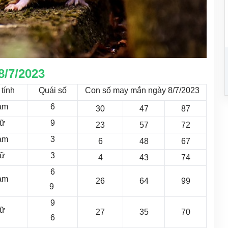
8/7/2023
 tính
Quái số
Con số may mắn ngày 8/7/2023
am
6
30
47
87
ữ
9
23
57
72
am
3
6
48
67
ữ
3
4
43
74
6
am
26
64
99
9
9
ữ
27
35
70
6