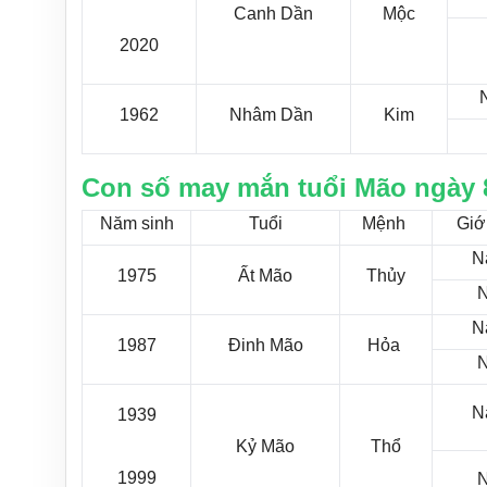
Canh Dần
Mộc
2020
1962
Nhâm Dần
Kim
Con số may mắn tuổi Mão ngày 
Năm sinh
Tuổi
Mệnh
Giới
N
1975
Ất Mão
Thủy
N
1987
Đinh Mão
Hỏa
N
1939
Kỷ Mão
Thổ
1999