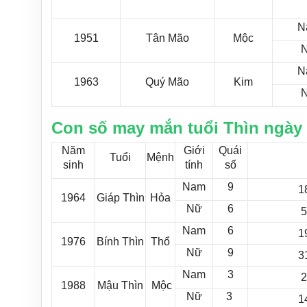
N
1951
Tân Mão
Mộc
N
1963
Quý Mão
Kim
Con số may mắn tuổi Thìn ngày 
Năm
Giới
Quái
Tuổi
Mệnh
sinh
tính
số
Nam
9
1
1964
Giáp Thìn
Hỏa
Nữ
6
5
Nam
6
1
1976
Bính Thìn
Thổ
Nữ
9
3
Nam
3
2
1988
Mậu Thìn
Mộc
Nữ
3
1