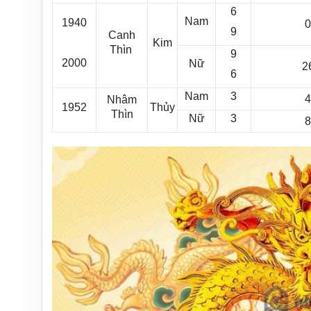
6
Nam
1940
0
9
Canh
Kim
Thìn
9
2000
Nữ
2
6
Nam
3
4
Nhâm
1952
Thủy
Thìn
Nữ
3
8