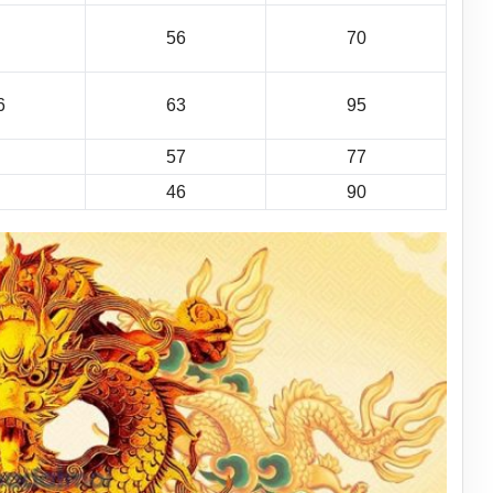
56
70
6
63
95
57
77
46
90