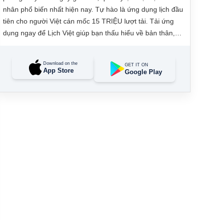
nhân phổ biến nhất hiện nay. Tự hào là ứng dụng lịch đầu
tiên cho người Việt cán mốc 15 TRIỆU lượt tải. Tải ứng
dụng ngay để Lịch Việt giúp bạn thấu hiểu về bản thân,
đưa ra các quyết định tài lộc, may mắn và quản lý công
việc hằng ngày dễ dàng.
Download on the
GET IT ON
App Store
Google Play