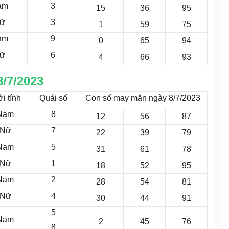
am
3
15
36
95
ữ
3
1
59
75
am
9
0
65
94
ữ
6
4
66
93
/7/2023
i tính
Quái số
Con số may mắn ngày 8/7/2023
Nam
8
12
56
87
Nữ
7
22
39
79
Nam
5
31
61
78
Nữ
1
18
52
95
Nam
2
28
54
81
Nữ
4
30
44
91
5
Nam
2
45
76
8