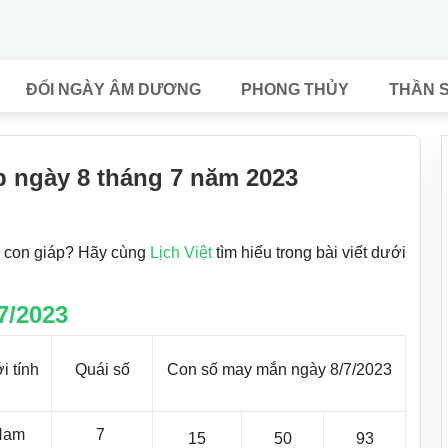
ĐỔI NGÀY ÂM DƯƠNG
PHONG THỦY
THẦN 
 ngày 8 tháng 7 năm 2023
2 con giáp? Hãy cùng
Lịch Việt
tìm hiểu trong bài viết dưới
7/2023
i tính
Quái số
Con số may mắn ngày 8/7/2023
Nam
7
15
50
93