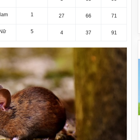
Nam
1
27
66
71
Nữ
5
4
37
91