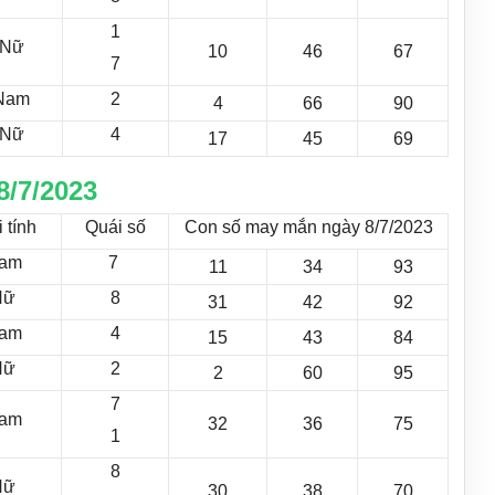
1
Nữ
10
46
67
7
Nam
2
4
66
90
Nữ
4
17
45
69
8/7/2023
 tính
Quái số
Con số may mắn ngày 8/7/2023
am
7
11
34
93
Nữ
8
31
42
92
am
4
15
43
84
Nữ
2
2
60
95
7
am
32
36
75
1
8
Nữ
30
38
70