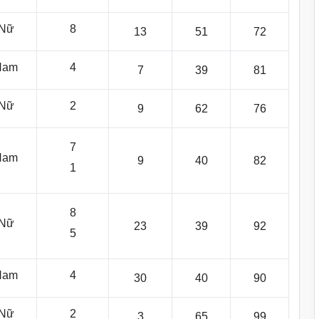
Nữ
8
13
51
72
Nam
4
7
39
81
Nữ
2
9
62
76
7
Nam
9
40
82
1
8
Nữ
23
39
92
5
Nam
4
30
40
90
Nữ
2
3
65
99