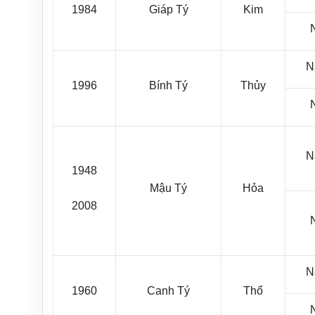
1984
Giáp Tý
Kim
N
1996
Bính Tý
Thủy
N
1948
Mậu Tý
Hỏa
2008
N
1960
Canh Tý
Thổ