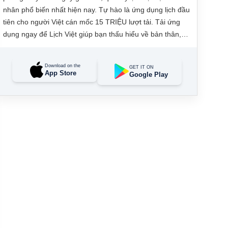
nhân phổ biến nhất hiện nay. Tự hào là ứng dụng lịch đầu
tiên cho người Việt cán mốc 15 TRIỆU lượt tải. Tải ứng
dụng ngay để Lịch Việt giúp bạn thấu hiểu về bản thân,
đưa ra các quyết định tài lộc, may mắn và quản lý công
việc hằng ngày dễ dàng.
Download on the
GET IT ON
App Store
Google Play