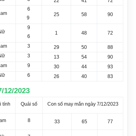
22
41
72
6
am
25
58
90
9
9
Nữ
1
48
72
6
am
3
29
50
88
Nữ
3
13
54
90
am
9
30
44
93
Nữ
6
26
40
83
/12/2023
 tính
Quái số
Con số may mắn ngày 7/12/2023
am
8
33
65
77