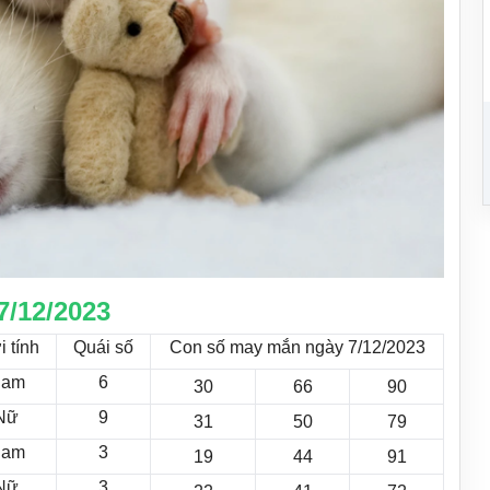
7/12/2023
i tính
Quái số
Con số may mắn ngày 7/12/2023
am
6
30
66
90
Nữ
9
31
50
79
am
3
19
44
91
Nữ
3