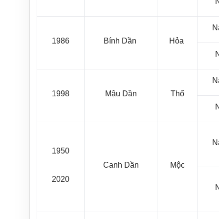
N
1986
Bính Dần
Hỏa
N
1998
Mậu Dần
Thổ
N
1950
Canh Dần
Mộc
2020