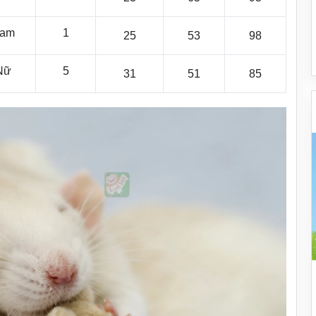
am
1
25
53
98
Nữ
5
31
51
85