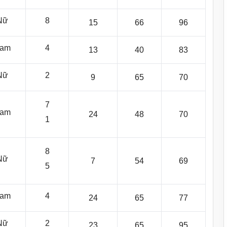
Nữ
8
15
66
96
am
4
13
40
83
Nữ
2
9
65
70
7
am
24
48
70
1
8
Nữ
7
54
69
5
am
4
24
65
77
Nữ
2
23
65
95