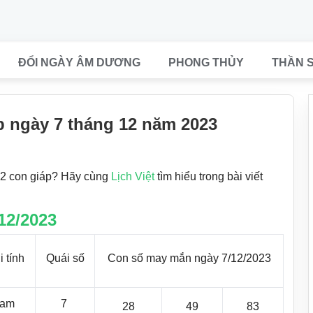
ĐỔI NGÀY ÂM DƯƠNG
PHONG THỦY
THẦN 
p ngày 7 tháng 12 năm 2023
12 con giáp? Hãy cùng
Lịch Việt
tìm hiểu trong bài viết
12/2023
i tính
Quái số
Con số may mắn ngày 7/12/2023
am
7
28
49
83