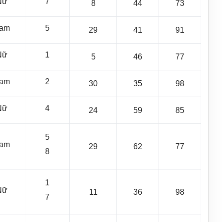
Nữ
7
8
44
73
am
5
29
41
91
Nữ
1
5
46
77
am
2
30
35
98
Nữ
4
24
59
85
5
am
29
62
77
8
1
Nữ
11
36
98
7