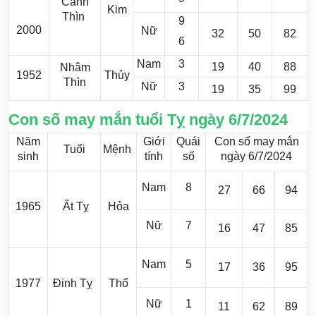
Canh
Kim
Thìn
9
2000
Nữ
32
50
82
6
Nam
3
19
40
88
Nhâm
1952
Thủy
Thìn
Nữ
3
19
35
99
Con số may mắn tuổi Tỵ ngày 6/7/2024
Năm
Giới
Quái
Con số may mắn
Tuổi
Mệnh
sinh
tính
số
ngày 6/7/2024
Nam
8
27
66
94
1965
Ất Tỵ
Hỏa
Nữ
7
16
47
85
Nam
5
17
36
95
1977
Đinh Tỵ
Thổ
Nữ
1
11
62
89