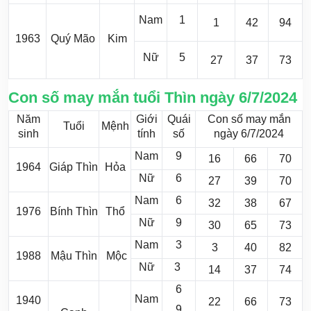
Nam
1
1
42
94
1963
Quý Mão
Kim
Nữ
5
27
37
73
Con số may mắn tuổi Thìn ngày 6/7/2024
Năm
Giới
Quái
Con số may mắn
Tuổi
Mệnh
sinh
tính
số
ngày 6/7/2024
Nam
9
16
66
70
1964
Giáp Thìn
Hỏa
Nữ
6
27
39
70
Nam
6
32
38
67
1976
Bính Thìn
Thổ
Nữ
9
30
65
73
Nam
3
3
40
82
1988
Mậu Thìn
Mộc
Nữ
3
14
37
74
6
Nam
1940
22
66
73
9