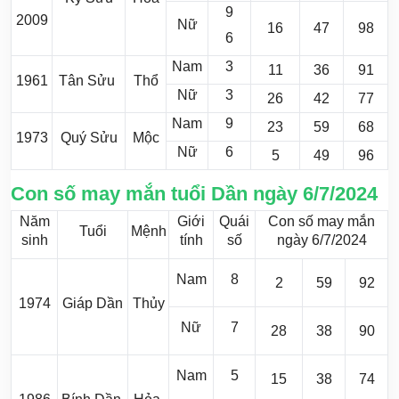
9
2009
Nữ
16
47
98
6
Nam
3
11
36
91
1961
Tân Sửu
Thổ
Nữ
3
26
42
77
Nam
9
23
59
68
1973
Quý Sửu
Mộc
Nữ
6
5
49
96
Con số may mắn tuổi Dần ngày 6/7/2024
Năm
Giới
Quái
Con số may mắn
Tuổi
Mệnh
sinh
tính
số
ngày 6/7/2024
Nam
8
2
59
92
1974
Giáp Dần
Thủy
Nữ
7
28
38
90
Nam
5
15
38
74