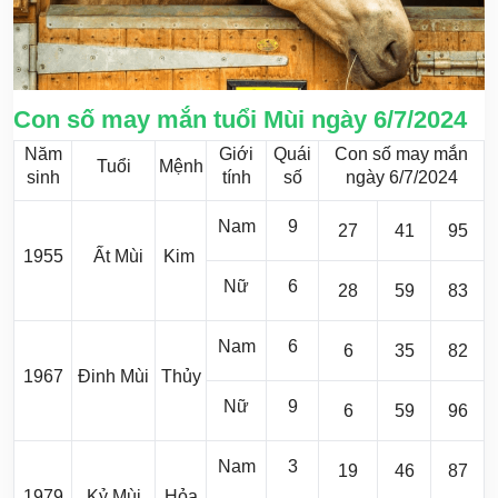
Con số may mắn tuổi Mùi ngày 6/7/2024
Năm
Giới
Quái
Con số may mắn
Tuổi
Mệnh
sinh
tính
số
ngày 6/7/2024
Nam
9
27
41
95
1955
Ất Mùi
Kim
Nữ
6
28
59
83
Nam
6
6
35
82
1967
Đinh Mùi
Thủy
Nữ
9
6
59
96
Nam
3
19
46
87
1979
Kỷ Mùi
Hỏa