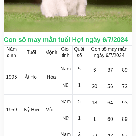
Con số may mắn tuổi Hợi ngày 6/7/2024
Năm
Giới
Quái
Con số may mắn
Tuổi
Mệnh
sinh
tính
số
ngày 6/7/2024
Nam
5
6
37
89
1995
Ất Hợi
Hỏa
Nữ
1
20
56
72
Nam
5
18
64
93
1959
Kỷ Hợi
Mộc
Nữ
1
1
60
89
Nam
2
33
42
83