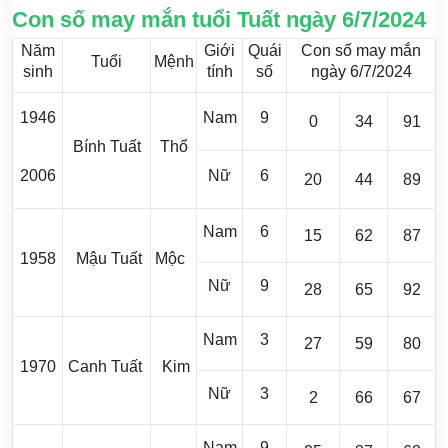
Con số may mắn tuổi Tuất ngày 6/7/2024
Năm
Giới
Quái
Con số may mắn
Tuổi
Mệnh
sinh
tính
số
ngày 6/7/2024
1946
Nam
9
0
34
91
Bính Tuất
Thổ
2006
Nữ
6
20
44
89
Nam
6
15
62
87
1958
Mậu Tuất
Mộc
Nữ
9
28
65
92
Nam
3
27
59
80
1970
Canh Tuất
Kim
Nữ
3
2
66
67
Nam
9