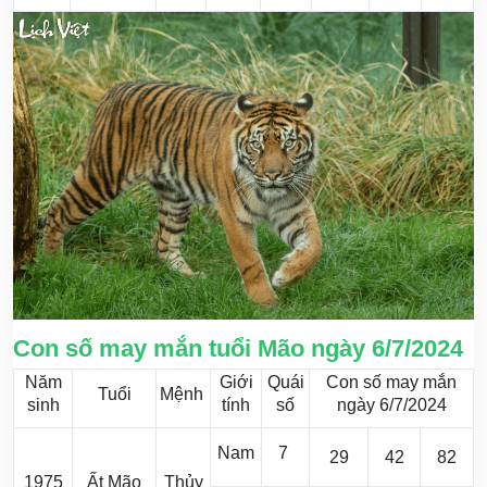
Con số may mắn tuổi Mão ngày 6/7/2024
Năm
Giới
Quái
Con số may mắn
Tuổi
Mệnh
sinh
tính
số
ngày 6/7/2024
Nam
7
29
42
82
1975
Ất Mão
Thủy