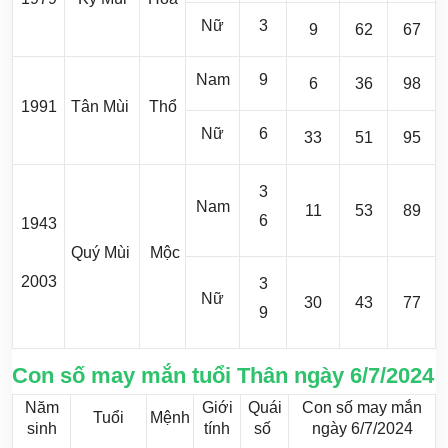
Nữ
3
9
62
67
Nam
9
6
36
98
1991
Tân Mùi
Thổ
Nữ
6
33
51
95
3
Nam
11
53
89
6
1943
Quý Mùi
Mộc
2003
3
Nữ
30
43
77
9
Con số may mắn tuổi Thân ngày 6/7/2024
Năm
Giới
Quái
Con số may mắn
Tuổi
Mệnh
sinh
tính
số
ngày 6/7/2024