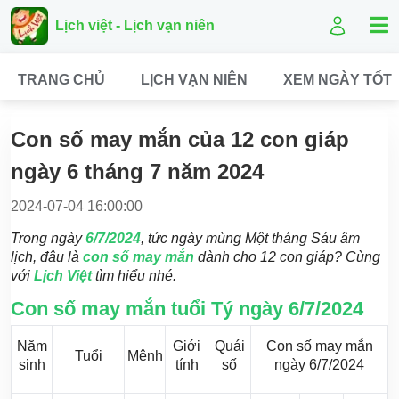
Lịch việt - Lịch vạn niên
TRANG CHỦ
LỊCH VẠN NIÊN
XEM NGÀY TỐT
Con số may mắn của 12 con giáp
ngày 6 tháng 7 năm 2024
2024-07-04 16:00:00
Trong ngày
6/7/2024
, tức ngày mùng Một tháng Sáu âm
lịch, đâu là
con số may mắn
dành cho 12 con giáp? Cùng
với
Lịch Việt
tìm hiểu nhé.
Con số may mắn tuổi Tý ngày 6/7/2024
Năm
Giới
Quái
Con số may mắn
Tuổi
Mệnh
sinh
tính
số
ngày 6/7/2024