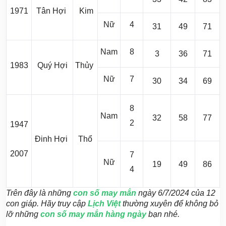
1971
Tân Hợi
Kim
Nữ
4
31
49
71
Nam
8
3
36
71
1983
Quý Hợi
Thủy
Nữ
7
30
34
69
8
Nam
32
58
77
2
1947
Đinh Hợi
Thổ
2007
7
Nữ
19
49
86
4
Trên đây là những
con số may mắn
ngày 6/7/2024 của 12
con giáp. Hãy truy cập
Lịch Việt
thường xuyên để không bỏ
lỡ những
con số may mắn hàng ngày
bạn nhé.