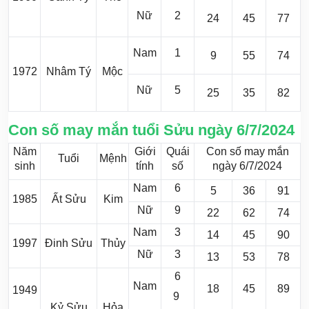
Nữ
2
24
45
77
Nam
1
9
55
74
1972
Nhâm Tý
Mộc
Nữ
5
25
35
82
Con số may mắn tuổi Sửu ngày 6/7/2024
Năm
Giới
Quái
Con số may mắn
Tuổi
Mệnh
sinh
tính
số
ngày 6/7/2024
Nam
6
5
36
91
1985
Ất Sửu
Kim
Nữ
9
22
62
74
Nam
3
14
45
90
1997
Đinh Sửu
Thủy
Nữ
3
13
53
78
6
Nam
18
45
89
1949
9
Kỷ Sửu
Hỏa