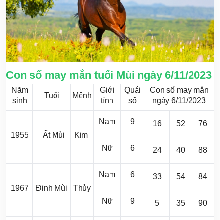
Con số may mắn tuổi Mùi ngày 6/11/2023
Năm
Giới
Quái
Con số may mắn
Tuổi
Mệnh
sinh
tính
số
ngày 6/11/2023
Nam
9
16
52
76
1955
Ất Mùi
Kim
Nữ
6
24
40
88
Nam
6
33
54
84
1967
Đinh Mùi
Thủy
Nữ
9
5
35
90