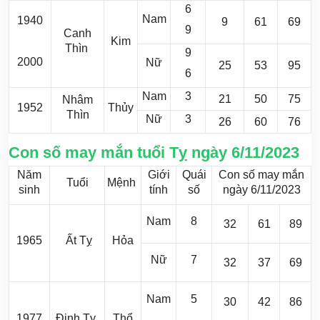
6
Nam
1940
9
61
69
9
Canh
Kim
Thìn
9
2000
Nữ
25
53
95
6
Nam
3
21
50
75
Nhâm
1952
Thủy
Thìn
Nữ
3
26
60
76
Con số may mắn tuổi Tỵ ngày 6/11/2023
Năm
Giới
Quái
Con số may mắn
Tuổi
Mệnh
sinh
tính
số
ngày 6/11/2023
Nam
8
32
61
89
1965
Ất Tỵ
Hỏa
Nữ
7
32
37
69
Nam
5
30
42
86
1977
Đinh Tỵ
Thổ