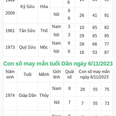
1949
9
Kỷ Sửu
Hỏa
9
2009
Nữ
26
41
91
6
Nam
3
10
65
82
1961
Tân Sửu
Thổ
Nữ
3
29
65
95
Nam
9
28
66
77
1973
Quý Sửu
Mộc
Nữ
6
16
53
87
Con số may mắn tuổi Dần ngày 6/11/2023
Năm
Giới
Quái
Con số may mắn
Tuổi
Mệnh
sinh
tính
số
ngày 6/11/2023
Nam
8
28
55
75
1974
Giáp Dần
Thủy
Nữ
7
7
55
73