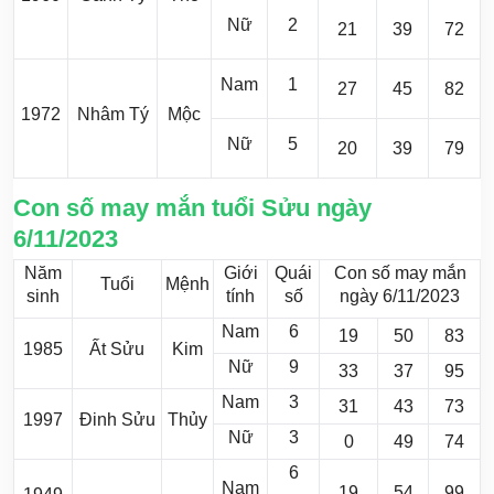
Nữ
2
21
39
72
Nam
1
27
45
82
1972
Nhâm Tý
Mộc
Nữ
5
20
39
79
Con số may mắn tuổi Sửu ngày
6/11/2023
Năm
Giới
Quái
Con số may mắn
Tuổi
Mệnh
sinh
tính
số
ngày 6/11/2023
Nam
6
19
50
83
1985
Ất Sửu
Kim
Nữ
9
33
37
95
Nam
3
31
43
73
1997
Đinh Sửu
Thủy
Nữ
3
0
49
74
6
Nam
19
54
99