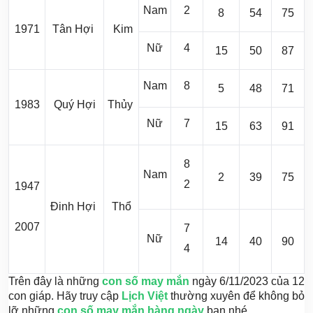
Nam
2
8
54
75
1971
Tân Hợi
Kim
Nữ
4
15
50
87
Nam
8
5
48
71
1983
Quý Hợi
Thủy
Nữ
7
15
63
91
8
Nam
2
39
75
2
1947
Đinh Hợi
Thổ
2007
7
Nữ
14
40
90
4
Trên đây là những
con số may mắn
ngày 6/11/2023 của 12
con giáp. Hãy truy cập
Lịch Việt
thường xuyên để không bỏ
lỡ những
con số may mắn hàng ngày
bạn nhé.