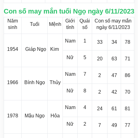
Con số may mắn tuổi Ngọ ngày 6/11/2023
Năm
Giới
Quái
Con số may mắn
Tuổi
Mệnh
sinh
tính
số
ngày 6/11/2023
Nam
1
33
34
78
1954
Giáp Ngọ
Kim
Nữ
5
20
63
71
Nam
7
2
47
86
1966
Bính Ngọ
Thủy
Nữ
8
2
42
70
Nam
4
24
61
81
1978
Mậu Ngọ
Hỏa
Nữ
2
7
49
77