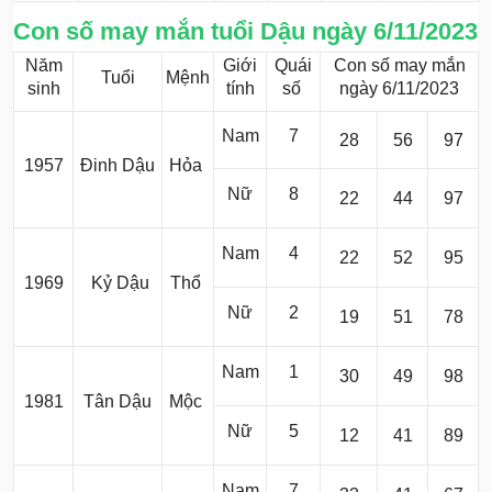
Con số may mắn tuổi Dậu ngày 6/11/2023
Năm
Giới
Quái
Con số may mắn
Tuổi
Mệnh
sinh
tính
số
ngày 6/11/2023
Nam
7
28
56
97
1957
Đinh Dậu
Hỏa
Nữ
8
22
44
97
Nam
4
22
52
95
1969
Kỷ Dậu
Thổ
Nữ
2
19
51
78
Nam
1
30
49
98
1981
Tân Dậu
Mộc
Nữ
5
12
41
89
Nam
7