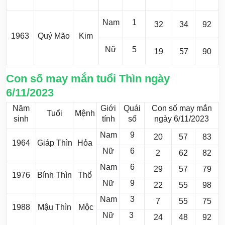
Nam
1
32
34
92
1963
Quý Mão
Kim
Nữ
5
19
57
90
Con số may mắn tuổi Thìn ngày
6/11/2023
Năm
Giới
Quái
Con số may mắn
Tuổi
Mệnh
sinh
tính
số
ngày 6/11/2023
Nam
9
20
57
83
1964
Giáp Thìn
Hỏa
Nữ
6
2
62
82
Nam
6
29
57
79
1976
Bính Thìn
Thổ
Nữ
9
22
55
98
Nam
3
7
55
75
1988
Mậu Thìn
Mộc
Nữ
3
24
48
92