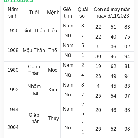
Năm
Giới
Quái
Con số may mắn
Tuổi
Mệnh
sinh
tính
số
ngày 6/11/2023
Nam
8
22
51
83
1956
Bính Thân
Hỏa
Nữ
7
22
40
75
Nam
5
9
36
92
1968
Mậu Thân
Thổ
Nữ
1
30
46
94
Nam
2
19
62
81
Canh
1980
Mộc
Thân
Nữ
4
23
49
94
Nam
8
4
45
83
Nhâm
1992
Kim
Thân
Nữ
7
25
54
97
2
Nam
1944
20
46
86
5
Giáp
Thủy
Thân
4
2004
Nữ
26
52
98
1