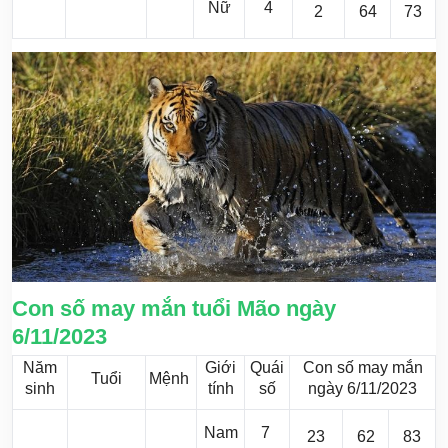
Nữ
4
2
64
73
Con số may mắn tuổi Mão ngày
6/11/2023
Năm
Giới
Quái
Con số may mắn
Tuổi
Mệnh
sinh
tính
số
ngày 6/11/2023
Nam
7
23
62
83