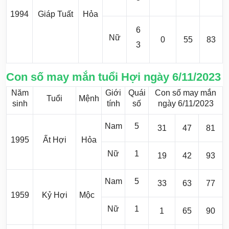
1994
Giáp Tuất
Hỏa
6
Nữ
0
55
83
3
Con số may mắn tuổi Hợi ngày 6/11/2023
Năm
Giới
Quái
Con số may mắn
Tuổi
Mệnh
sinh
tính
số
ngày 6/11/2023
Nam
5
31
47
81
1995
Ất Hợi
Hỏa
Nữ
1
19
42
93
Nam
5
33
63
77
1959
Kỷ Hợi
Mộc
Nữ
1
1
65
90