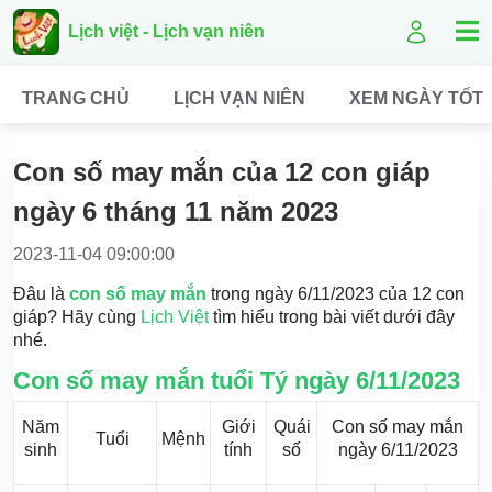
Lịch việt - Lịch vạn niên
TRANG CHỦ
LỊCH VẠN NIÊN
XEM NGÀY TỐT
Con số may mắn của 12 con giáp
ngày 6 tháng 11 năm 2023
2023-11-04 09:00:00
Đâu là
con số may mắn
trong ngày 6/11/2023 của 12 con
giáp? Hãy cùng
Lịch Việt
tìm hiểu trong bài viết dưới đây
nhé.
Con số may mắn tuổi Tý ngày 6/11/2023
Năm
Giới
Quái
Con số may mắn
Tuổi
Mệnh
sinh
tính
số
ngày 6/11/2023