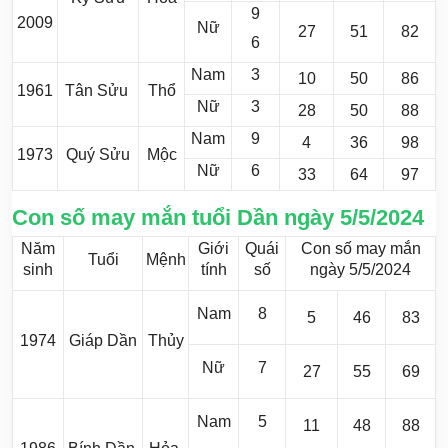
9
2009
Nữ
27
51
82
6
Nam
3
10
50
86
1961
Tân Sửu
Thổ
Nữ
3
28
50
88
Nam
9
4
36
98
1973
Quý Sửu
Mộc
Nữ
6
33
64
97
Con số may mắn tuổi Dần ngày 5/5/2024
Năm
Giới
Quái
Con số may mắn
Tuổi
Mệnh
sinh
tính
số
ngày 5/5/2024
Nam
8
5
46
83
1974
Giáp Dần
Thủy
Nữ
7
27
55
69
Nam
5
11
48
88