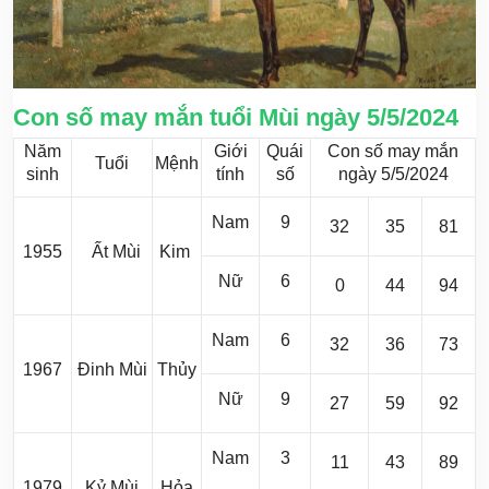
Con số may mắn tuổi Mùi ngày 5/5/2024
Năm
Giới
Quái
Con số may mắn
Tuổi
Mệnh
sinh
tính
số
ngày 5/5/2024
Nam
9
32
35
81
1955
Ất Mùi
Kim
Nữ
6
0
44
94
Nam
6
32
36
73
1967
Đinh Mùi
Thủy
Nữ
9
27
59
92
Nam
3
11
43
89
1979
Kỷ Mùi
Hỏa