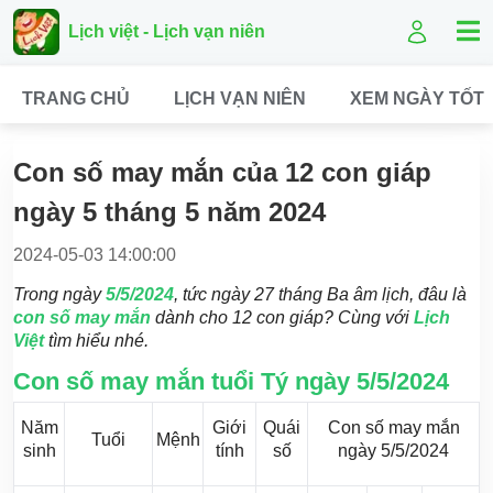
Lịch việt - Lịch vạn niên
TRANG CHỦ
LỊCH VẠN NIÊN
XEM NGÀY TỐT
Con số may mắn của 12 con giáp
ngày 5 tháng 5 năm 2024
2024-05-03 14:00:00
Trong ngày
5/5/2024
, tức ngày 27 tháng Ba âm lịch, đâu là
con số may mắn
dành cho 12 con giáp? Cùng với
Lịch
Việt
tìm hiểu nhé.
Con số may mắn tuổi Tý ngày 5/5/2024
Năm
Giới
Quái
Con số may mắn
Tuổi
Mệnh
sinh
tính
số
ngày 5/5/2024