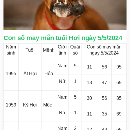
Con số may mắn tuổi Hợi ngày 5/5/2024
Năm
Giới
Quái
Con số may mắn
Tuổi
Mệnh
sinh
tính
số
ngày 5/5/2024
Nam
5
11
56
95
1995
Ất Hợi
Hỏa
Nữ
1
18
47
69
Nam
5
30
56
85
1959
Kỷ Hợi
Mộc
Nữ
1
11
35
69
Nam
2
12
43
69