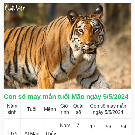
Con số may mắn tuổi Mão ngày 5/5/2024
Năm
Giới
Quái
Con số may mắn
Tuổi
Mệnh
sinh
tính
số
ngày 5/5/2024
Nam
7
17
56
94
1975
Ất Mão
Thủy