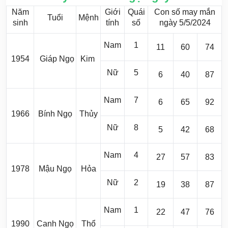
Năm
Giới
Quái
Con số may mắn
Tuổi
Mệnh
sinh
tính
số
ngày 5/5/2024
Nam
1
11
60
74
1954
Giáp Ngọ
Kim
Nữ
5
6
40
87
Nam
7
6
65
92
1966
Bính Ngọ
Thủy
Nữ
8
5
42
68
Nam
4
27
57
83
1978
Mậu Ngọ
Hỏa
Nữ
2
19
38
87
Nam
1
22
47
76
1990
Canh Ngọ
Thổ