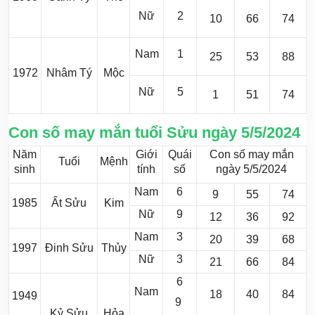
Nữ
2
10
66
74
Nam
1
25
53
88
1972
Nhâm Tý
Mộc
Nữ
5
1
51
74
Con số may mắn tuổi Sửu ngày 5/5/2024
Năm
Giới
Quái
Con số may mắn
Tuổi
Mệnh
sinh
tính
số
ngày 5/5/2024
Nam
6
9
55
74
1985
Ất Sửu
Kim
Nữ
9
12
36
92
Nam
3
20
39
68
1997
Đinh Sửu
Thủy
Nữ
3
21
66
84
6
Nam
18
40
84
1949
9
Kỷ Sửu
Hỏa