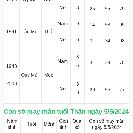
Nữ
3
25
55
79
Nam
9
14
58
95
1991
Tân Mùi
Thổ
Nữ
6
31
34
98
3
Nam
31
39
78
6
1943
Quý Mùi
Mộc
2003
3
Nữ
29
55
77
9
Con số may mắn tuổi Thân ngày 5/5/2024
Năm
Giới
Quái
Con số may mắn
Tuổi
Mệnh
sinh
tính
số
ngày 5/5/2024