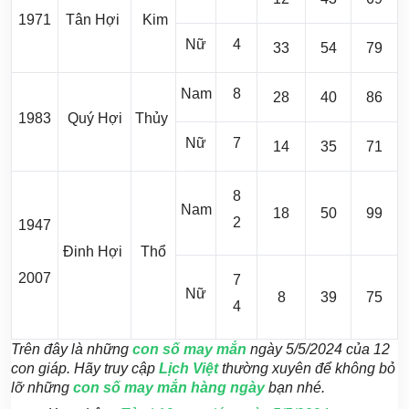
1971
Tân Hợi
Kim
Nữ
4
33
54
79
Nam
8
28
40
86
1983
Quý Hợi
Thủy
Nữ
7
14
35
71
8
Nam
18
50
99
2
1947
Đinh Hợi
Thổ
2007
7
Nữ
8
39
75
4
Trên đây là những
con số may mắn
ngày 5/5/2024 của 12
con giáp. Hãy truy cập
Lịch Việt
thường xuyên để không bỏ
lỡ những
con số may mắn hàng ngày
bạn nhé.