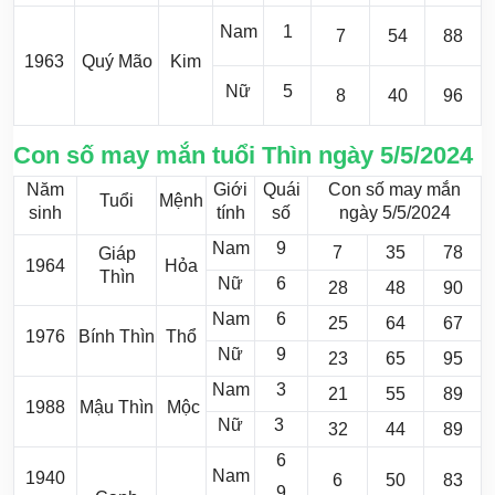
Nam
1
7
54
88
1963
Quý Mão
Kim
Nữ
5
8
40
96
Con số may mắn tuổi Thìn ngày 5/5/2024
Năm
Giới
Quái
Con số may mắn
Tuổi
Mệnh
sinh
tính
số
ngày 5/5/2024
Nam
9
7
35
78
Giáp
1964
Hỏa
Thìn
Nữ
6
28
48
90
Nam
6
25
64
67
1976
Bính Thìn
Thổ
Nữ
9
23
65
95
Nam
3
21
55
89
1988
Mậu Thìn
Mộc
Nữ
3
32
44
89
6
Nam
1940
6
50
83
9