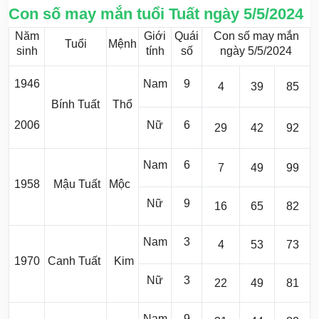
Con số may mắn tuổi Tuất ngày 5/5/2024
Năm
Giới
Quái
Con số may mắn
Tuổi
Mệnh
sinh
tính
số
ngày 5/5/2024
1946
Nam
9
4
39
85
Bính Tuất
Thổ
2006
Nữ
6
29
42
92
Nam
6
7
49
99
1958
Mậu Tuất
Mộc
Nữ
9
16
65
82
Nam
3
4
53
73
1970
Canh Tuất
Kim
Nữ
3
22
49
81
Nam
9