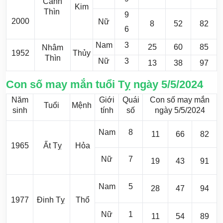
Canh
Kim
Thìn
9
2000
Nữ
8
52
82
6
Nam
3
25
60
85
Nhâm
1952
Thủy
Thìn
Nữ
3
13
38
97
Con số may mắn tuổi Tỵ ngày 5/5/2024
Năm
Giới
Quái
Con số may mắn
Tuổi
Mệnh
sinh
tính
số
ngày 5/5/2024
Nam
8
11
66
82
1965
Ất Tỵ
Hỏa
Nữ
7
19
43
91
Nam
5
28
47
94
1977
Đinh Tỵ
Thổ
Nữ
1
11
54
89