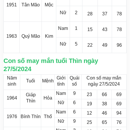
1951
Tân Mão
Mộc
Nữ
2
28
37
78
Nam
1
15
43
78
1963
Quý Mão
Kim
Nữ
5
22
49
96
Con số may mắn tuổi Thìn ngày
27/5/2024
Năm
Giới
Quái
Con số may mắn
Tuổi
Mệnh
sinh
tính
số
ngày 27/5/2024
Nam
9
23
66
69
Giáp
1964
Hỏa
Thìn
Nữ
6
19
38
69
Nam
6
12
46
94
1976
Bính Thìn
Thổ
Nữ
9
25
65
76