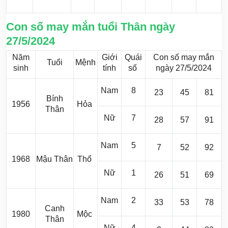
Con số may mắn tuổi Thân ngày
27/5/2024
Năm
Giới
Quái
Con số may mắn
Tuổi
Mệnh
sinh
tính
số
ngày 27/5/2024
Nam
8
23
45
81
Bính
1956
Hỏa
Thân
Nữ
7
28
57
91
Nam
5
7
52
92
1968
Mậu Thân
Thổ
Nữ
1
26
51
69
Nam
2
33
53
78
Canh
1980
Mộc
Thân
Nữ
4