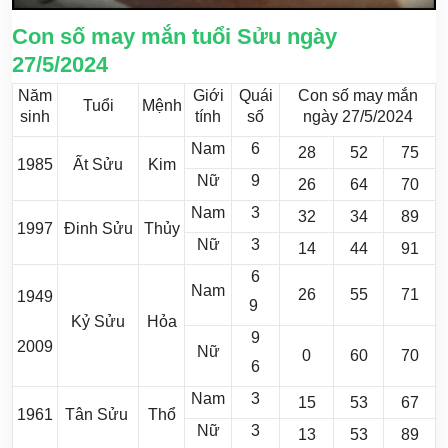
Con số may mắn tuổi Sửu ngày
27/5/2024
Năm
Giới
Quái
Con số may mắn
Tuổi
Mệnh
sinh
tính
số
ngày 27/5/2024
Nam
6
28
52
75
1985
Ất Sửu
Kim
Nữ
9
26
64
70
Nam
3
32
34
89
1997
Đinh Sửu
Thủy
Nữ
3
14
44
91
6
Nam
26
55
71
1949
9
Kỷ Sửu
Hỏa
9
2009
Nữ
0
60
70
6
Nam
3
15
53
67
1961
Tân Sửu
Thổ
Nữ
3
13
53
89