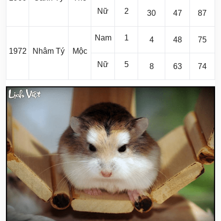
Nữ
2
30
47
87
Nam
1
4
48
75
1972
Nhâm Tý
Mộc
Nữ
5
8
63
74