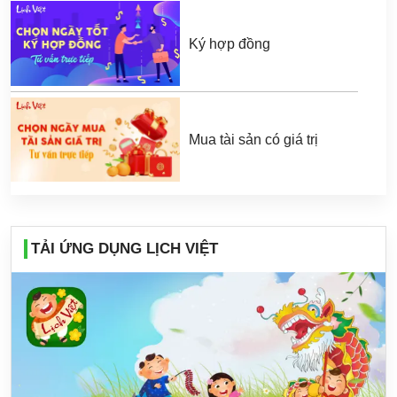
Ký hợp đồng
Mua tài sản có giá trị
TẢI ỨNG DỤNG LỊCH VIỆT