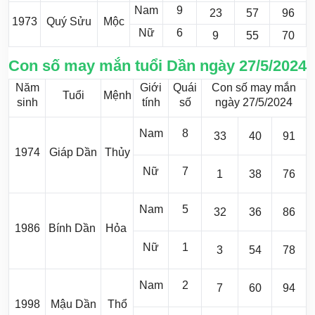
Nam
9
23
57
96
1973
Quý Sửu
Mộc
Nữ
6
9
55
70
Con số may mắn tuổi Dần ngày 27/5/2024
Năm
Giới
Quái
Con số may mắn
Tuổi
Mệnh
sinh
tính
số
ngày 27/5/2024
Nam
8
33
40
91
1974
Giáp Dần
Thủy
Nữ
7
1
38
76
Nam
5
32
36
86
1986
Bính Dần
Hỏa
Nữ
1
3
54
78
Nam
2
7
60
94
1998
Mậu Dần
Thổ