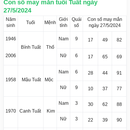
Con số may mắn tuổi Tuất ngày
27/5/2024
Năm
Giới
Quái
Con số may mắn
Tuổi
Mệnh
sinh
tính
số
ngày 27/5/2024
1946
Nam
9
17
49
82
Bính Tuất
Thổ
2006
Nữ
6
17
65
69
Nam
6
28
44
91
1958
Mậu Tuất
Mộc
Nữ
9
10
37
77
Nam
3
30
62
88
1970
Canh Tuất
Kim
Nữ
3
22
39
90