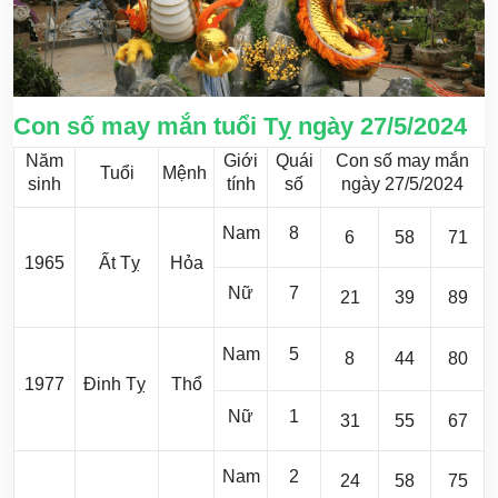
Con số may mắn tuổi Tỵ ngày 27/5/2024
Năm
Giới
Quái
Con số may mắn
Tuổi
Mệnh
sinh
tính
số
ngày 27/5/2024
Nam
8
6
58
71
1965
Ất Tỵ
Hỏa
Nữ
7
21
39
89
Nam
5
8
44
80
1977
Đinh Tỵ
Thổ
Nữ
1
31
55
67
Nam
2
24
58
75