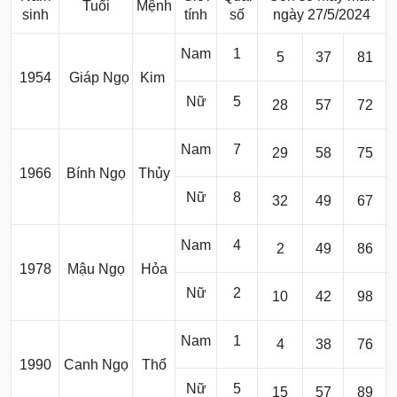
Tuổi
Mệnh
sinh
tính
số
ngày 27/5/2024
Nam
1
5
37
81
1954
Giáp Ngọ
Kim
Nữ
5
28
57
72
Nam
7
29
58
75
1966
Bính Ngọ
Thủy
Nữ
8
32
49
67
Nam
4
2
49
86
1978
Mậu Ngọ
Hỏa
Nữ
2
10
42
98
Nam
1
4
38
76
1990
Canh Ngọ
Thổ
Nữ
5
15
57
89