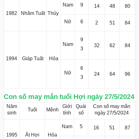
Nam
9
14
48
80
1982
Nhâm Tuất
Thủy
Nữ
6
2
51
84
9
Nam
32
62
84
3
1994
Giáp Tuất
Hỏa
6
Nữ
24
64
96
3
Con số may mắn tuổi Hợi ngày 27/5/2024
Năm
Giới
Quái
Con số may mắn
Tuổi
Mệnh
sinh
tính
số
ngày 27/5/2024
Nam
5
16
51
87
1995
Ất Hợi
Hỏa