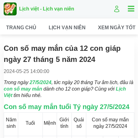
Lịch việt - Lịch vạn niên
TRANG CHỦ
LỊCH VẠN NIÊN
XEM NGÀY TỐT
Con số may mắn của 12 con giáp
ngày 27 tháng 5 năm 2024
2024-05-25 14:00:00
Trong ngày
27/5/2024
, tức ngày 20 tháng Tư âm lịch, đâu là
con số may mắn
dành cho 12 con giáp? Cùng với
Lịch
Việt
tìm hiểu nhé.
Con số may mắn tuổi Tý ngày 27/5/2024
Năm
Giới
Quái
Con số may mắn
Tuổi
Mệnh
sinh
tính
số
ngày 27/5/2024