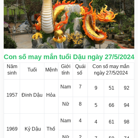
Con số may mắn tuổi Dậu ngày 27/5/2024
Năm
Giới
Quái
Con số may mắn
Tuổi
Mệnh
sinh
tính
số
ngày 27/5/2024
Nam
7
9
51
92
1957
Đinh Dậu
Hỏa
Nữ
8
5
66
94
Nam
4
4
61
98
1969
Kỷ Dậu
Thổ
Nữ
2