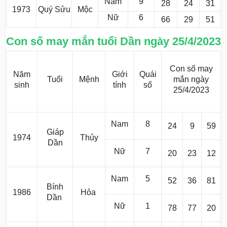
Nam
9
28
24
31
1973
Quý Sửu
Mộc
Nữ
6
66
29
51
Con số may mắn tuổi Dần ngày 25/4/2023
Con số may
Năm
Giới
Quái
Tuổi
Mệnh
mắn ngày
sinh
tính
số
25/4/2023
Nam
8
24
9
59
Giáp
1974
Thủy
Dần
Nữ
7
20
23
12
Nam
5
52
36
81
Bính
1986
Hỏa
Dần
Nữ
1
78
77
20