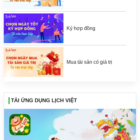
Ký hợp đồng
Mua tài sản có giá trị
TẢI ỨNG DỤNG LỊCH VIỆT