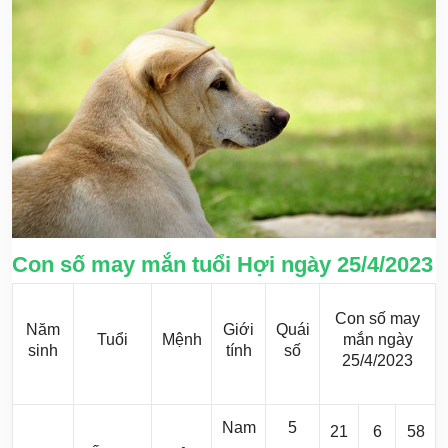
Con số may mắn tuổi Hợi ngày 25/4/2023
Con số may
Năm
Giới
Quái
Tuổi
Mệnh
mắn ngày
sinh
tính
số
25/4/2023
Nam
5
21
6
58