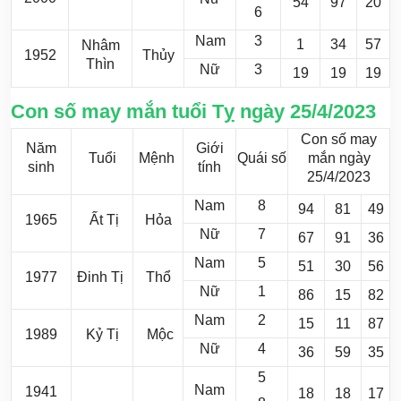
54
97
20
6
Nam
3
1
34
57
Nhâm
1952
Thủy
Thìn
Nữ
3
19
19
19
Con số may mắn tuổi Tỵ ngày 25/4/2023
Con số may
Năm
Giới
Tuổi
Mệnh
Quái số
mắn ngày
sinh
tính
25/4/2023
Nam
8
94
81
49
1965
Ất Tị
Hỏa
Nữ
7
67
91
36
Nam
5
51
30
56
1977
Đinh Tị
Thổ
Nữ
1
86
15
82
Nam
2
15
11
87
1989
Kỷ Tị
Mộc
Nữ
4
36
59
35
5
Nam
1941
18
18
17