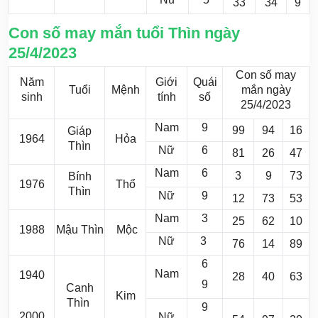
33
34
9
Con số may mắn tuổi Thìn ngày
25/4/2023
Con số may
Năm
Giới
Quái
Tuổi
Mệnh
mắn ngày
sinh
tính
số
25/4/2023
Nam
9
99
94
16
Giáp
1964
Hỏa
Thìn
Nữ
6
81
26
47
Nam
6
3
9
73
Bính
1976
Thổ
Thìn
Nữ
9
12
73
53
Nam
3
25
62
10
1988
Mậu Thìn
Mộc
Nữ
3
76
14
89
6
Nam
1940
28
40
63
9
Canh
Kim
Thìn
9
2000
Nữ