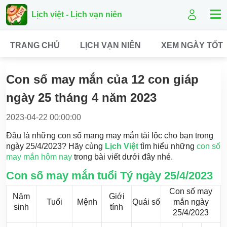
Lịch việt - Lịch vạn niên
TRANG CHỦ
LỊCH VẠN NIÊN
XEM NGÀY TỐT
Con số may mắn của 12 con giáp
ngày 25 tháng 4 năm 2023
2023-04-22 00:00:00
Đâu là những con số mang may mắn tài lộc cho bạn trong
ngày 25/4/2023? Hãy cùng
Lịch Việt
tìm hiểu những
con số
may mắn hôm nay
trong bài viết dưới đây nhé.
Con số may mắn tuổi Tý ngày 25/4/2023
Con số may
Năm
Giới
Tuổi
Mệnh
Quái số
mắn ngày
sinh
tính
25/4/2023