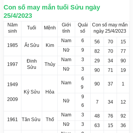
Con số may mắn tuổi Sửu ngày
25/4/2023
Năm
Giới
Quái
Con số may mắn
Tuổi
Mệnh
sinh
tính
số
ngày 25/4/2023
Nam
6
56
70
15
1985
Ất Sửu
Kim
Nữ
9
82
70
77
Nam
3
29
34
90
Đinh
1997
Thủy
Sửu
Nữ
3
90
71
19
6
Nam
90
37
1
1949
9
Kỷ Sửu
Hỏa
9
2009
Nữ
7
34
12
6
Nam
3
48
76
92
1961
Tân Sửu
Thổ
Nữ
3
63
15
36