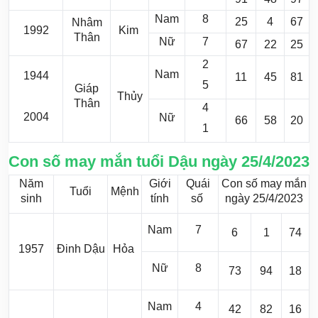
Nam
8
25
4
67
Nhâm
1992
Kim
Thân
Nữ
7
67
22
25
2
Nam
1944
11
45
81
5
Giáp
Thủy
Thân
4
2004
Nữ
66
58
20
1
Con số may mắn tuổi Dậu ngày 25/4/2023
Năm
Giới
Quái
Con số may mắn
Tuổi
Mệnh
sinh
tính
số
ngày 25/4/2023
Nam
7
6
1
74
1957
Đinh Dậu
Hỏa
Nữ
8
73
94
18
Nam
4
42
82
16