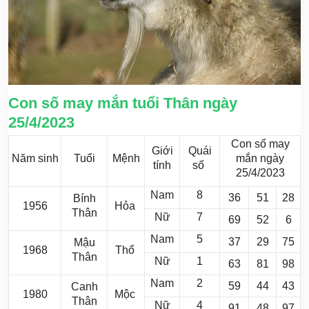
Con số may mắn tuổi Thân ngày
25/4/2023
Con số may
Giới
Quái
Năm sinh
Tuổi
Mệnh
mắn ngày
tính
số
25/4/2023
Nam
8
36
51
28
Bính
1956
Hỏa
Thân
Nữ
7
69
52
6
Nam
5
37
29
75
Mậu
1968
Thổ
Thân
Nữ
1
63
81
98
Nam
2
59
44
43
Canh
1980
Mộc
Thân
Nữ
4
91
48
97