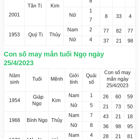
8
Tân Tị
Kim
1
2001
Nữ
8
33
4
7
Nam
2
77
82
77
1953
Quý Tị
Thủy
Nữ
4
37
21
98
Con số may mắn tuổi Ngọ ngày
25/4/2023
Con số may
Năm
Giới
Quái
Tuổi
Mệnh
mắn ngày
sinh
tính
số
25/4/2023
Nam
1
26
60
59
Giáp
1954
Kim
Ngọ
Nữ
5
21
73
50
Nam
7
43
21
18
1966
Bính Ngọ
Thủy
Nữ
8
36
98
95
Nam
4
28
21
81