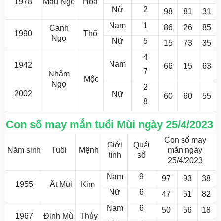
1978
Mậu Ngọ
Hỏa
Nữ
2
98
81
31
Nam
1
86
26
85
Canh
1990
Thổ
Ngọ
Nữ
5
15
73
35
4
Nam
1942
66
15
63
7
Nhâm
Mộc
Ngọ
2
2002
Nữ
60
60
55
8
Con số may mắn tuổi Mùi ngày 25/4/2023
Con số may
Giới
Quái
Năm sinh
Tuổi
Mệnh
mắn ngày
tính
số
25/4/2023
Nam
9
97
93
38
1955
Ất Mùi
Kim
Nữ
6
47
51
82
Nam
6
50
56
18
1967
Đinh Mùi
Thủy