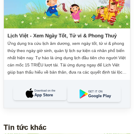
Lịch Việt - Xem Ngày Tốt, Tử vi & Phong Thuỷ
Ứng dụng tra cứu lịch âm dương, xem ngày tốt, tử vi & phong
thủy theo ngày giờ sinh, quản lý lịch sự kiện cá nhân phổ biến
nhất hiện nay. Tự hào là ứng dụng lịch đầu tiên cho người Việt
cán mốc 15 TRIỆU lượt tải. Tải ứng dụng ngay để Lịch Việt
giúp bạn thấu hiểu về bản thân, đưa ra các quyết định tài lộc,
may mắn và quản lý công việc hằng ngày dễ dàng.
Download on the
GET IT ON
App Store
Google Play
Tin tức khác