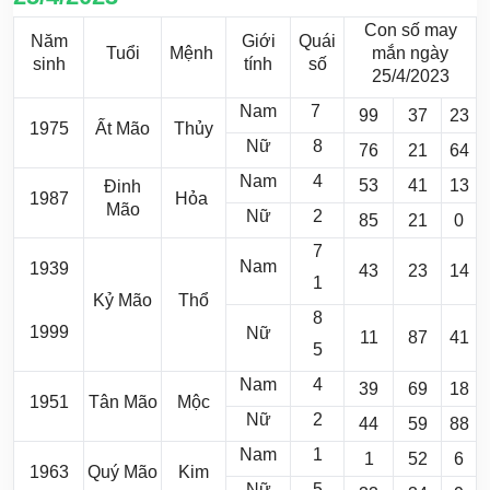
Con số may
Năm
Giới
Quái
Tuổi
Mệnh
mắn ngày
sinh
tính
số
25/4/2023
Nam
7
99
37
23
1975
Ất Mão
Thủy
Nữ
8
76
21
64
Nam
4
53
41
13
Đinh
1987
Hỏa
Mão
Nữ
2
85
21
0
7
Nam
1939
43
23
14
1
Kỷ Mão
Thổ
8
1999
Nữ
11
87
41
5
Nam
4
39
69
18
1951
Tân Mão
Mộc
Nữ
2
44
59
88
Nam
1
1
52
6
1963
Quý Mão
Kim
Nữ
5