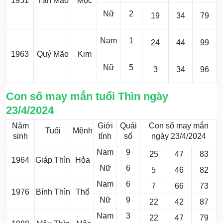
1951
Tân Mão
Mộc
Nữ
2
19
34
79
Nam
1
24
44
99
1963
Quý Mão
Kim
Nữ
5
3
34
96
Con số may mắn tuổi Thìn ngày
23/4/2024
Năm
Giới
Quái
Con số may mắn
Tuổi
Mệnh
sinh
tính
số
ngày 23/4/2024
Nam
9
25
47
83
1964
Giáp Thìn
Hỏa
Nữ
6
5
46
82
Nam
6
7
66
73
1976
Bính Thìn
Thổ
Nữ
9
22
42
87
Nam
3
22
47
79