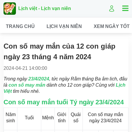
Lịch việt - Lịch vạn niên
TRANG CHỦ
LỊCH VẠN NIÊN
XEM NGÀY TỐT
Con số may mắn của 12 con giáp
ngày 23 tháng 4 năm 2024
2024-04-21 14:00:00
Trong ngày
23/4/2024
, tức ngày Rằm tháng Ba âm lịch, đâu
là
con số may mắn
dành cho 12 con giáp? Cùng với
Lịch
Việt
tìm hiểu nhé.
Con số may mắn tuổi Tý ngày 23/4/2024
Năm
Giới
Quái
Con số may mắn
Tuổi
Mệnh
sinh
tính
số
ngày 23/4/2024