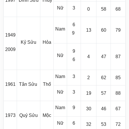
1997
Đinh Sửu
Thủy
Nữ
3
0
58
68
6
Nam
13
60
79
9
1949
Kỷ Sửu
Hỏa
2009
9
Nữ
4
47
87
6
Nam
3
2
62
85
1961
Tân Sửu
Thổ
Nữ
3
19
57
88
Nam
9
30
46
67
1973
Quý Sửu
Mộc
Nữ
6
32
53
72