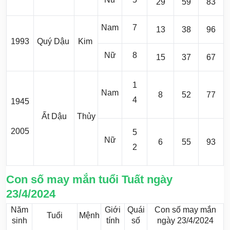
29
59
83
Nam
7
13
38
96
1993
Quý Dậu
Kim
Nữ
8
15
37
67
1
Nam
8
52
77
4
1945
Ất Dậu
Thủy
2005
5
Nữ
6
55
93
2
Con số may mắn tuổi Tuất ngày
23/4/2024
Năm
Giới
Quái
Con số may mắn
Tuổi
Mệnh
sinh
tính
số
ngày 23/4/2024