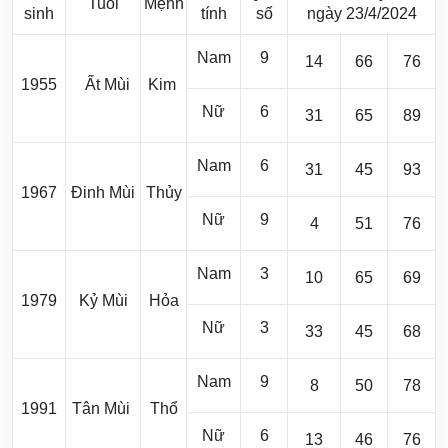
Tuổi
Mệnh
sinh
tính
số
ngày 23/4/2024
Nam
9
14
66
76
1955
Ất Mùi
Kim
Nữ
6
31
65
89
Nam
6
31
45
93
1967
Đinh Mùi
Thủy
Nữ
9
4
51
76
Nam
3
10
65
69
1979
Kỷ Mùi
Hỏa
Nữ
3
33
45
68
Nam
9
8
50
78
1991
Tân Mùi
Thổ
Nữ
6
13
46
76