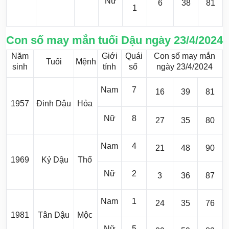
Nữ
6
38
81
1
Con số may mắn tuổi Dậu ngày 23/4/2024
Năm
Giới
Quái
Con số may mắn
Tuổi
Mệnh
sinh
tính
số
ngày 23/4/2024
Nam
7
16
39
81
1957
Đinh Dậu
Hỏa
Nữ
8
27
35
80
Nam
4
21
48
90
1969
Kỷ Dậu
Thổ
Nữ
2
3
36
87
Nam
1
24
35
76
1981
Tân Dậu
Mộc
Nữ
5