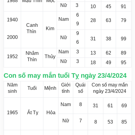
1988
Mậu Thìn
Mộc
Nữ
3
10
45
91
6
Nam
1940
28
63
79
9
Canh
Kim
Thìn
9
2000
Nữ
31
38
99
6
Nam
3
13
62
89
Nhâm
1952
Thủy
Thìn
Nữ
3
18
49
95
Con số may mắn tuổi Tỵ ngày 23/4/2024
Năm
Giới
Quái
Con số may mắn
Tuổi
Mệnh
sinh
tính
số
ngày 23/4/2024
Nam
8
31
61
69
1965
Ất Tỵ
Hỏa
Nữ
7
8
53
85