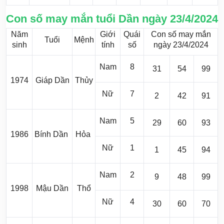
Con số may mắn tuổi Dần ngày 23/4/2024
Năm
Giới
Quái
Con số may mắn
Tuổi
Mệnh
sinh
tính
số
ngày 23/4/2024
Nam
8
31
54
99
1974
Giáp Dần
Thủy
Nữ
7
2
42
91
Nam
5
29
60
93
1986
Bính Dần
Hỏa
Nữ
1
1
45
94
Nam
2
9
48
99
1998
Mậu Dần
Thổ
Nữ
4
30
60
70