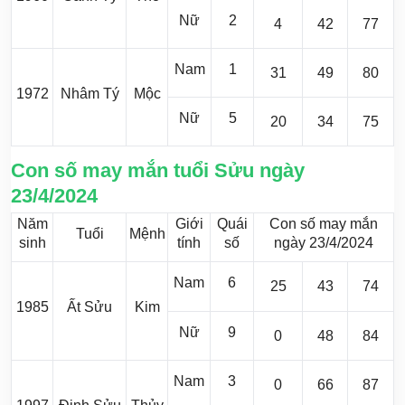
Nữ
2
4
42
77
Nam
1
31
49
80
1972
Nhâm Tý
Mộc
Nữ
5
20
34
75
Con số may mắn tuổi Sửu ngày
23/4/2024
Năm
Giới
Quái
Con số may mắn
Tuổi
Mệnh
sinh
tính
số
ngày 23/4/2024
Nam
6
25
43
74
1985
Ất Sửu
Kim
Nữ
9
0
48
84
Nam
3
0
66
87