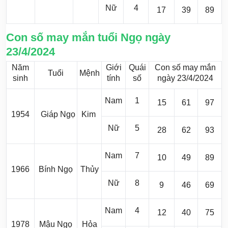
Nữ
4
17
39
89
Con số may mắn tuổi Ngọ ngày
23/4/2024
Năm
Giới
Quái
Con số may mắn
Tuổi
Mệnh
sinh
tính
số
ngày 23/4/2024
Nam
1
15
61
97
1954
Giáp Ngọ
Kim
Nữ
5
28
62
93
Nam
7
10
49
89
1966
Bính Ngọ
Thủy
Nữ
8
9
46
69
Nam
4
12
40
75
1978
Mậu Ngọ
Hỏa