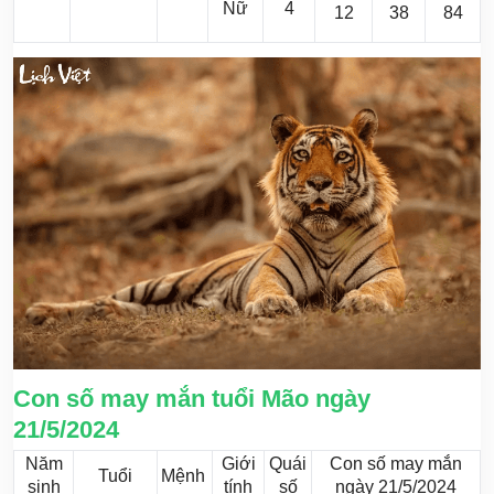
Nữ
4
12
38
84
Con số may mắn tuổi Mão ngày
21/5/2024
Năm
Giới
Quái
Con số may mắn
Tuổi
Mệnh
sinh
tính
số
ngày 21/5/2024