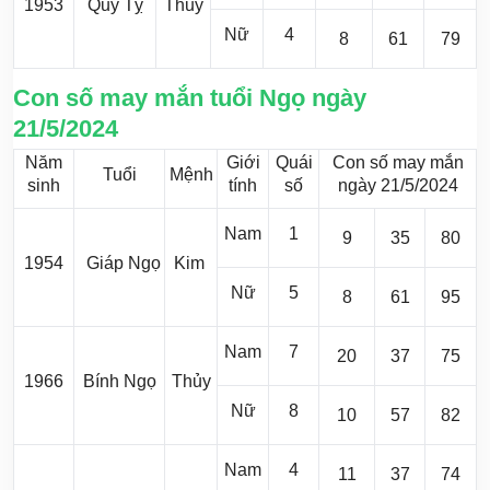
1953
Quý Tỵ
Thủy
Nữ
4
8
61
79
Con số may mắn tuổi Ngọ ngày
21/5/2024
Năm
Giới
Quái
Con số may mắn
Tuổi
Mệnh
sinh
tính
số
ngày 21/5/2024
Nam
1
9
35
80
1954
Giáp Ngọ
Kim
Nữ
5
8
61
95
Nam
7
20
37
75
1966
Bính Ngọ
Thủy
Nữ
8
10
57
82
Nam
4
11
37
74