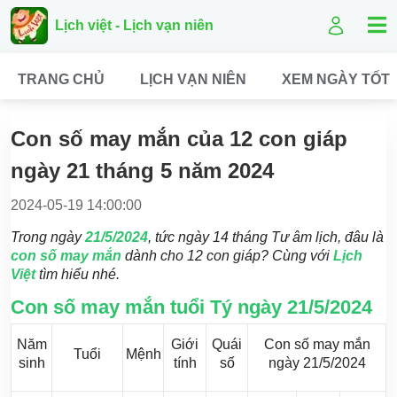
Lịch việt - Lịch vạn niên
TRANG CHỦ
LỊCH VẠN NIÊN
XEM NGÀY TỐT
Con số may mắn của 12 con giáp
ngày 21 tháng 5 năm 2024
2024-05-19 14:00:00
Trong ngày
21/5/2024
, tức ngày 14 tháng Tư âm lịch, đâu là
con số may mắn
dành cho 12 con giáp? Cùng với
Lịch
Việt
tìm hiểu nhé.
Con số may mắn tuổi Tý ngày 21/5/2024
Năm
Giới
Quái
Con số may mắn
Tuổi
Mệnh
sinh
tính
số
ngày 21/5/2024