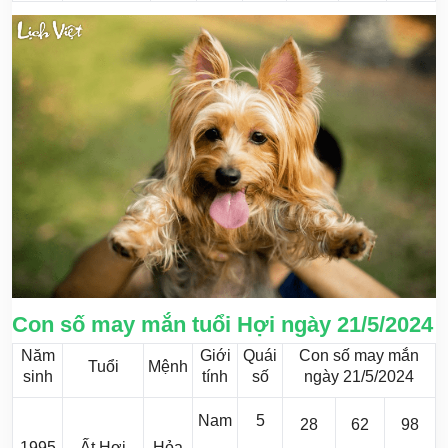
Con số may mắn tuổi Hợi ngày 21/5/2024
Năm
Giới
Quái
Con số may mắn
Tuổi
Mệnh
sinh
tính
số
ngày 21/5/2024
Nam
5
28
62
98
1995
Ất Hợi
Hỏa