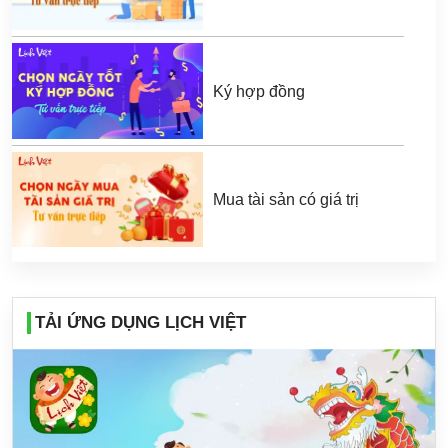
Ký hợp đồng
Mua tài sản có giá trị
TẢI ỨNG DỤNG LỊCH VIỆT