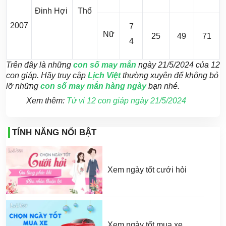
Đinh Hợi
Thổ
2007
7
Nữ
25
49
71
4
Trên đây là những
con số may mắn
ngày 21/5/2024 của 12
con giáp. Hãy truy cập
Lịch Việt
thường xuyên để không bỏ
lỡ những
con số may mắn hàng ngày
bạn nhé.
Xem thêm:
Tử vi 12 con giáp ngày 21/5/2024
TÍNH NĂNG NỔI BẬT
Xem ngày tốt cưới hỏi
Xem ngày tốt mua xe