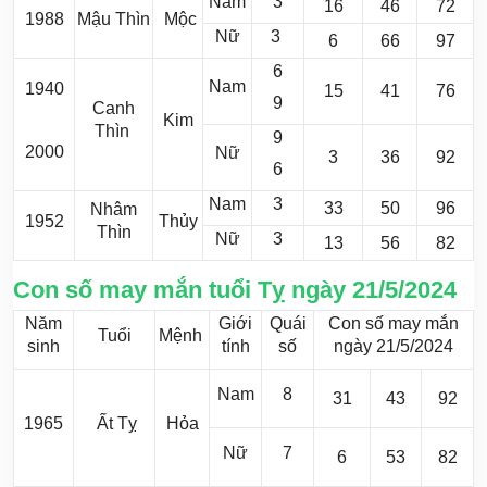
Nam
3
16
46
72
1988
Mậu Thìn
Mộc
Nữ
3
6
66
97
6
Nam
1940
15
41
76
9
Canh
Kim
Thìn
9
2000
Nữ
3
36
92
6
Nam
3
33
50
96
Nhâm
1952
Thủy
Thìn
Nữ
3
13
56
82
Con số may mắn tuổi Tỵ ngày 21/5/2024
Năm
Giới
Quái
Con số may mắn
Tuổi
Mệnh
sinh
tính
số
ngày 21/5/2024
Nam
8
31
43
92
1965
Ất Tỵ
Hỏa
Nữ
7
6
53
82