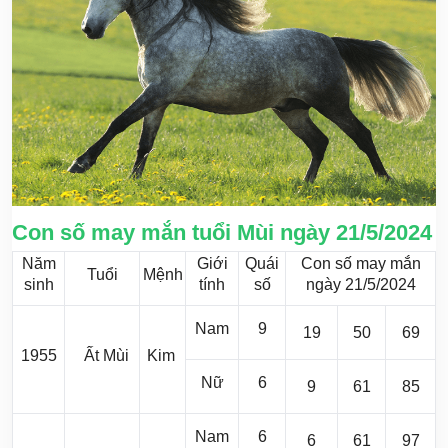
Con số may mắn tuổi Mùi ngày 21/5/2024
Năm
Giới
Quái
Con số may mắn
Tuổi
Mệnh
sinh
tính
số
ngày 21/5/2024
Nam
9
19
50
69
1955
Ất Mùi
Kim
Nữ
6
9
61
85
Nam
6
6
61
97