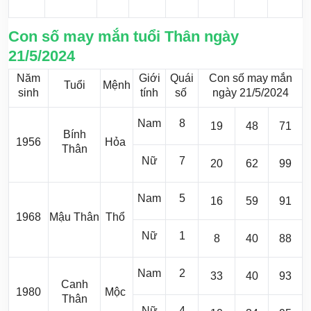
Con số may mắn tuổi Thân ngày
21/5/2024
Năm
Giới
Quái
Con số may mắn
Tuổi
Mệnh
sinh
tính
số
ngày 21/5/2024
Nam
8
19
48
71
Bính
1956
Hỏa
Thân
Nữ
7
20
62
99
Nam
5
16
59
91
1968
Mậu Thân
Thổ
Nữ
1
8
40
88
Nam
2
33
40
93
Canh
1980
Mộc
Thân
Nữ
4