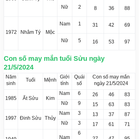
Nữ
2
8
36
88
Nam
1
31
42
69
1972
Nhâm Tý
Mộc
Nữ
5
16
53
97
Con số may mắn tuổi Sửu ngày
21/5/2024
Năm
Giới
Quái
Con số may mắn
Tuổi
Mệnh
sinh
tính
số
ngày 21/5/2024
Nam
6
26
46
83
1985
Ất Sửu
Kim
Nữ
9
15
63
83
Nam
3
13
37
87
1997
Đinh Sửu
Thủy
Nữ
3
17
61
71
6
Nam
27
47
95