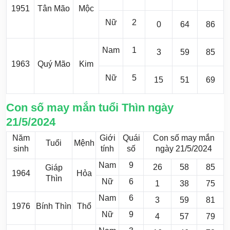
1951
Tân Mão
Mộc
Nữ
2
0
64
86
Nam
1
3
59
85
1963
Quý Mão
Kim
Nữ
5
15
51
69
Con số may mắn tuổi Thìn ngày
21/5/2024
Năm
Giới
Quái
Con số may mắn
Tuổi
Mệnh
sinh
tính
số
ngày 21/5/2024
Nam
9
26
58
85
Giáp
1964
Hỏa
Thìn
Nữ
6
1
38
75
Nam
6
3
59
81
1976
Bính Thìn
Thổ
Nữ
9
4
57
79