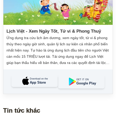
Lịch Việt - Xem Ngày Tốt, Tử vi & Phong Thuỷ
Ứng dụng tra cứu lịch âm dương, xem ngày tốt, tử vi & phong
thủy theo ngày giờ sinh, quản lý lịch sự kiện cá nhân phổ biến
nhất hiện nay. Tự hào là ứng dụng lịch đầu tiên cho người Việt
cán mốc 15 TRIỆU lượt tải. Tải ứng dụng ngay để Lịch Việt
giúp bạn thấu hiểu về bản thân, đưa ra các quyết định tài lộc,
may mắn và quản lý công việc hằng ngày dễ dàng.
Download on the
GET IT ON
App Store
Google Play
Tin tức khác