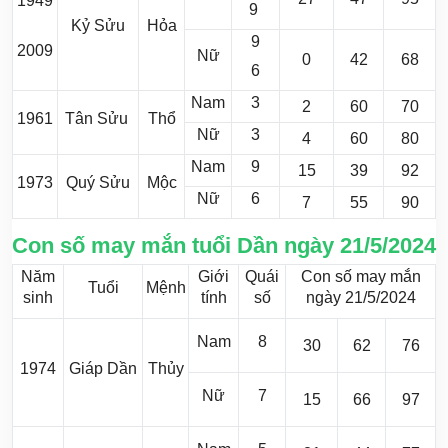
1949
9
Kỷ Sửu
Hỏa
9
2009
Nữ
0
42
68
6
Nam
3
2
60
70
1961
Tân Sửu
Thổ
Nữ
3
4
60
80
Nam
9
15
39
92
1973
Quý Sửu
Mộc
Nữ
6
7
55
90
Con số may mắn tuổi Dần ngày 21/5/2024
Năm
Giới
Quái
Con số may mắn
Tuổi
Mệnh
sinh
tính
số
ngày 21/5/2024
Nam
8
30
62
76
1974
Giáp Dần
Thủy
Nữ
7
15
66
97