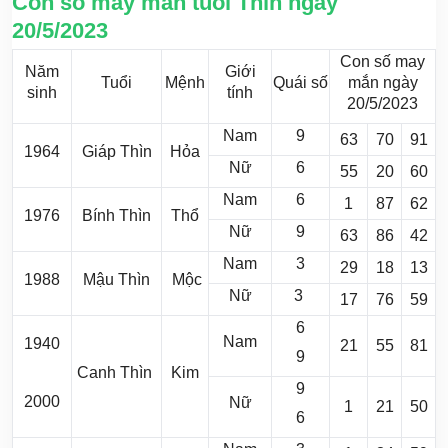
Con số may mắn tuổi Thìn ngày
20/5/2023
Con số may
Năm
Giới
Tuổi
Mệnh
Quái số
mắn ngày
sinh
tính
20/5/2023
Nam
9
63
70
91
1964
Giáp Thìn
Hỏa
Nữ
6
55
20
60
Nam
6
1
87
62
1976
Bính Thìn
Thổ
Nữ
9
63
86
42
Nam
3
29
18
13
1988
Mậu Thìn
Mộc
Nữ
3
17
76
59
6
Nam
1940
21
55
81
9
Canh Thìn
Kim
9
2000
Nữ
1
21
50
6