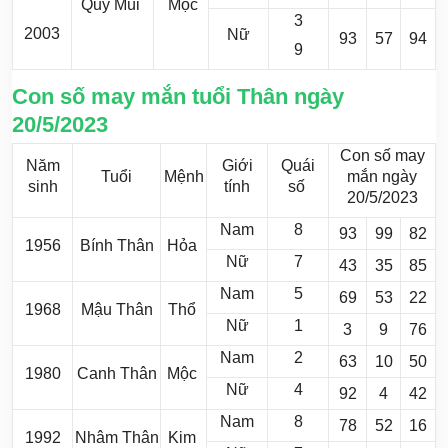
Quý Mùi
Mộc
3
2003
Nữ
93
57
94
9
Con số may mắn tuổi Thân ngày
20/5/2023
Con số may
Năm
Giới
Quái
Tuổi
Mệnh
mắn ngày
sinh
tính
số
20/5/2023
Nam
8
93
99
82
1956
Bính Thân
Hỏa
Nữ
7
43
35
85
Nam
5
69
53
22
1968
Mậu Thân
Thổ
Nữ
1
3
9
76
Nam
2
63
10
50
1980
Canh Thân
Mộc
Nữ
4
92
4
42
Nam
8
78
52
16
1992
Nhâm Thân
Kim