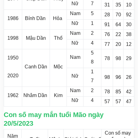
Nữ
7
31
35
10
Nam
5
28
70
92
1986
Bính Dần
Hỏa
Nữ
1
91
64
30
Nam
2
76
22
38
1998
Mậu Dần
Thổ
Nữ
4
77
20
12
5
Nam
1950
78
98
29
8
Canh Dần
Mộc
1
2020
Nữ
98
96
26
7
Nam
2
78
85
42
1962
Nhâm Dần
Kim
Nữ
4
57
57
47
Con số may mắn tuổi Mão ngày
20/5/2023
Con số may
Năm