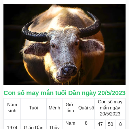
Con số may mắn tuổi Dần ngày 20/5/2023
Con số may
Năm
Giới
Tuổi
Mệnh
Quái số
mắn ngày
sinh
tính
20/5/2023
Nam
8
47
50
8
1974
Giáp Dần
Thủy