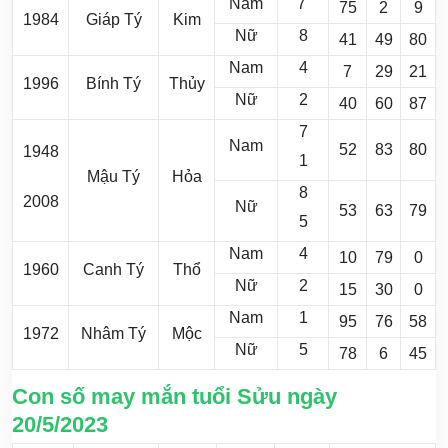
Nam
7
75
2
9
1984
Giáp Tý
Kim
Nữ
8
41
49
80
Nam
4
7
29
21
1996
Bính Tý
Thủy
Nữ
2
40
60
87
7
Nam
52
83
80
1948
1
Mậu Tý
Hỏa
8
2008
Nữ
53
63
79
5
Nam
4
10
79
0
1960
Canh Tý
Thổ
Nữ
2
15
30
0
Nam
1
95
76
58
1972
Nhâm Tý
Mộc
Nữ
5
78
6
45
Con số may mắn tuổi Sửu ngày
20/5/2023