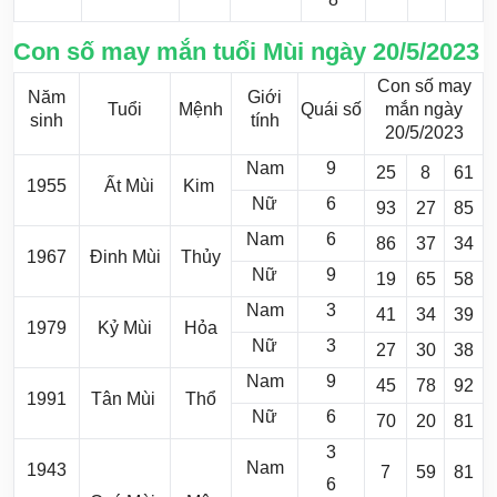
Con số may mắn tuổi Mùi ngày 20/5/2023
Con số may
Năm
Giới
Tuổi
Mệnh
Quái số
mắn ngày
sinh
tính
20/5/2023
Nam
9
25
8
61
1955
Ất Mùi
Kim
Nữ
6
93
27
85
Nam
6
86
37
34
1967
Đinh Mùi
Thủy
Nữ
9
19
65
58
Nam
3
41
34
39
1979
Kỷ Mùi
Hỏa
Nữ
3
27
30
38
Nam
9
45
78
92
1991
Tân Mùi
Thổ
Nữ
6
70
20
81
3
Nam
1943
7
59
81
6