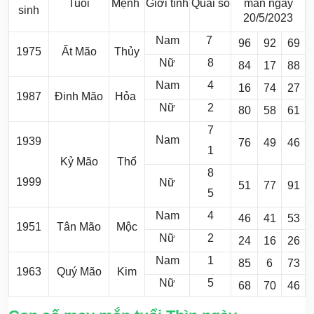
Tuổi
Mệnh
Giới tính
Quái số
mắn ngày
sinh
20/5/2023
Nam
7
96
92
69
1975
Ất Mão
Thủy
Nữ
8
84
17
88
Nam
4
16
74
27
1987
Đinh Mão
Hỏa
Nữ
2
80
58
61
7
Nam
1939
76
49
46
1
Kỷ Mão
Thổ
8
1999
Nữ
51
77
91
5
Nam
4
46
41
53
1951
Tân Mão
Mộc
Nữ
2
24
16
26
Nam
1
85
6
73
1963
Quý Mão
Kim
Nữ
5
68
70
46