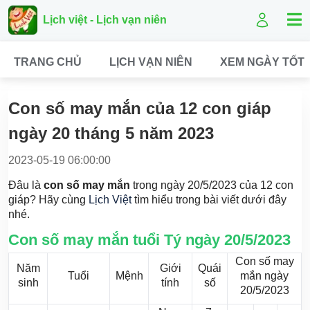
Lịch việt - Lịch vạn niên
TRANG CHỦ
LỊCH VẠN NIÊN
XEM NGÀY TỐT
Con số may mắn của 12 con giáp
ngày 20 tháng 5 năm 2023
2023-05-19 06:00:00
Đâu là
con số may mắn
trong ngày 20/5/2023 của 12 con
giáp? Hãy cùng
Lịch Việt
tìm hiểu trong bài viết dưới đây
nhé.
Con số may mắn tuổi Tý ngày 20/5/2023
Con số may
Năm
Giới
Quái
Tuổi
Mệnh
mắn ngày
sinh
tính
số
20/5/2023