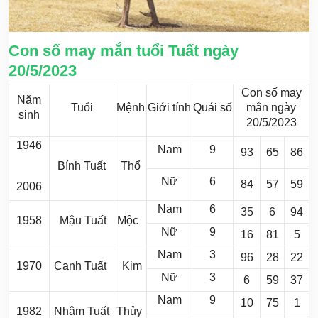
Con số may mắn tuổi Tuất ngày
20/5/2023
Con số may
Năm
Tuổi
Mệnh
Giới tính
Quái số
mắn ngày
sinh
20/5/2023
1946
Nam
9
93
65
86
Bính Tuất
Thổ
Nữ
6
84
57
59
2006
Nam
6
35
6
94
1958
Mậu Tuất
Mộc
Nữ
9
16
81
5
Nam
3
96
28
22
1970
Canh Tuất
Kim
Nữ
3
6
59
37
Nam
9
10
75
1
1982
Nhâm Tuất
Thủy