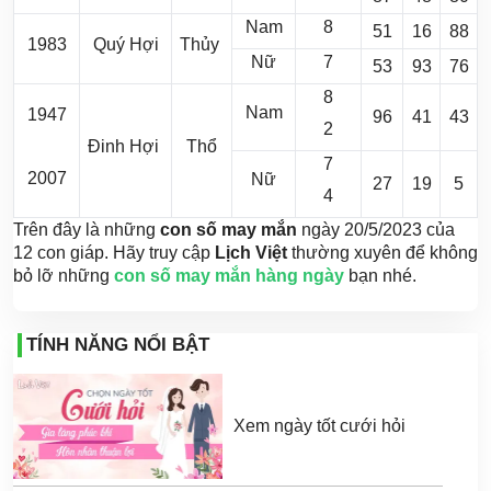
Nam
8
51
16
88
1983
Quý Hợi
Thủy
Nữ
7
53
93
76
8
Nam
1947
96
41
43
2
Đinh Hợi
Thổ
7
2007
Nữ
27
19
5
4
Trên đây là những
con số may mắn
ngày 20/5/2023 của
12 con giáp. Hãy truy cập
Lịch Việt
thường xuyên để không
bỏ lỡ những
con số may mắn hàng ngày
bạn nhé.
TÍNH NĂNG NỔI BẬT
Xem ngày tốt cưới hỏi