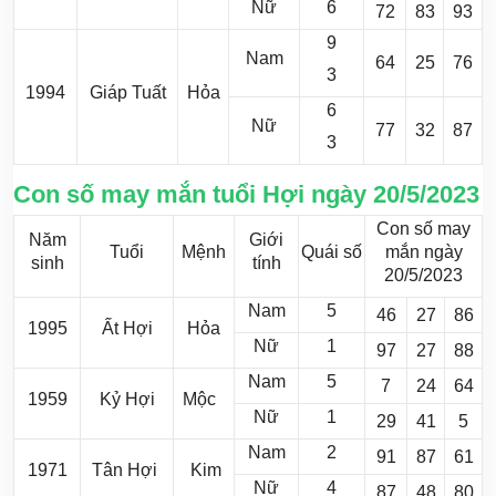
Nữ
6
72
83
93
9
Nam
64
25
76
3
1994
Giáp Tuất
Hỏa
6
Nữ
77
32
87
3
Con số may mắn tuổi Hợi ngày 20/5/2023
Con số may
Năm
Giới
Tuổi
Mệnh
Quái số
mắn ngày
sinh
tính
20/5/2023
Nam
5
46
27
86
1995
Ất Hợi
Hỏa
Nữ
1
97
27
88
Nam
5
7
24
64
1959
Kỷ Hợi
Mộc
Nữ
1
29
41
5
Nam
2
91
87
61
1971
Tân Hợi
Kim
Nữ
4
87
48
80