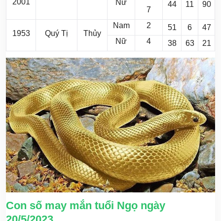
2001
Nữ
44
11
90
7
Nam
2
51
6
47
1953
Quý Tị
Thủy
Nữ
4
38
63
21
Con số may mắn tuổi Ngọ ngày
20/5/2023