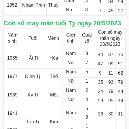
Nam
3
1
34
59
1952
Nhâm Thìn
Thủy
Nữ
3
7
45
27
Con số may mắn tuổi Tỵ ngày 20/5/2023
Con số may
Năm
Giới
Quái
Tuổi
Mệnh
mắn ngày
sinh
tính
số
20/5/2023
Nam
8
44
87
75
1965
Ất Tị
Hỏa
Nữ
7
47
99
51
Nam
5
9
11
62
1977
Đinh Tị
Thổ
Nữ
1
35
93
79
Nam
2
24
79
44
1989
Kỷ Tị
Mộc
Nữ
4
59
95
49
5
Nam
1941
16
30
11
8
Tân Tị
Kim
1