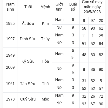
Con số may
Năm
Giới
Quái
Tuổi
Mệnh
mắn ngày
sinh
tính
số
20/5/2023
Nam
6
9
97
20
1985
Ất Sửu
Kim
Nữ
9
58
90
61
Nam
3
11
1
25
1997
Đinh Sửu
Thủy
Nữ
3
51
52
64
6
Nam
48
60
82
1949
9
Kỷ Sửu
Hỏa
9
2009
Nữ
9
86
90
6
Nam
3
31
52
5
1961
Tân Sửu
Thổ
Nữ
3
53
52
57
Nam
9
32
26
72
1973
Quý Sửu
Mộc
Nữ
6
93
67
90