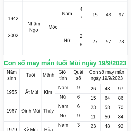
4
Nam
15
43
97
7
1942
Nhâm
Mộc
Ngọ
2002
2
Nữ
27
57
78
8
Con số may mắn tuổi Mùi ngày 19/9/2023
Năm
Giới
Quái
Con số may mắn
Tuổi
Mệnh
sinh
tính
số
ngày 19/9/2023
Nam
9
26
48
97
1955
Ất Mùi
Kim
Nữ
6
15
64
86
Nam
6
23
58
70
1967
Đinh Mùi
Thủy
Nữ
9
11
50
84
Nam
3
23
48
92
1979
Kỷ Mùi
Hỏa