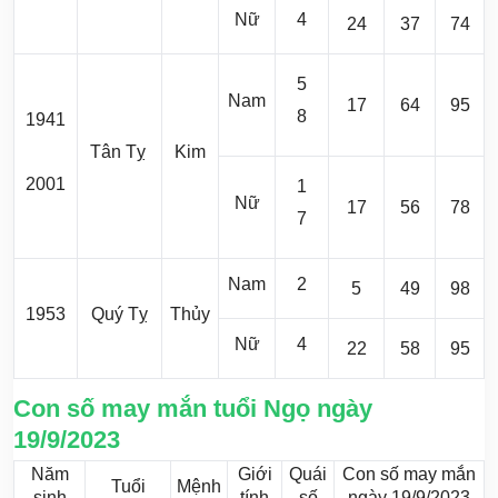
Nữ
4
24
37
74
5
Nam
17
64
95
8
1941
Tân Tỵ
Kim
2001
1
Nữ
17
56
78
7
Nam
2
5
49
98
1953
Quý Tỵ
Thủy
Nữ
4
22
58
95
Con số may mắn tuổi Ngọ ngày
19/9/2023
Năm
Giới
Quái
Con số may mắn
Tuổi
Mệnh
sinh
tính
số
ngày 19/9/2023