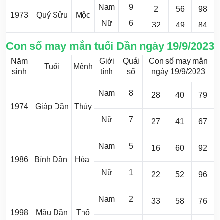
Nam
9
2
56
98
1973
Quý Sửu
Mộc
Nữ
6
32
49
84
Con số may mắn tuổi Dần ngày 19/9/2023
Năm
Giới
Quái
Con số may mắn
Tuổi
Mệnh
sinh
tính
số
ngày 19/9/2023
Nam
8
28
40
79
1974
Giáp Dần
Thủy
Nữ
7
27
41
67
Nam
5
16
60
92
1986
Bính Dần
Hỏa
Nữ
1
22
52
96
Nam
2
33
58
76
1998
Mậu Dần
Thổ