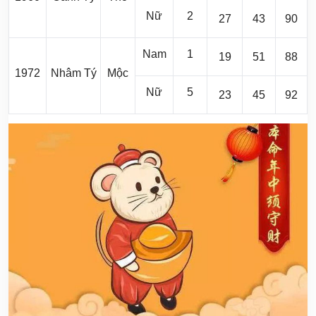
Nữ
2
27
43
90
Nam
1
19
51
88
1972
Nhâm Tý
Mộc
Nữ
5
23
45
92