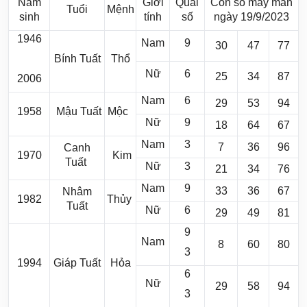
Năm
Giới
Quái
Con số may mắn
Tuổi
Mệnh
sinh
tính
số
ngày 19/9/2023
1946
Nam
9
30
47
77
Bính Tuất
Thổ
Nữ
6
25
34
87
2006
Nam
6
29
53
94
1958
Mậu Tuất
Mộc
Nữ
9
18
64
67
Nam
3
7
36
96
Canh
1970
Kim
Tuất
Nữ
3
21
34
76
Nam
9
33
36
67
Nhâm
1982
Thủy
Tuất
Nữ
6
29
49
81
9
Nam
8
60
80
3
1994
Giáp Tuất
Hỏa
6
Nữ
29
58
94
3