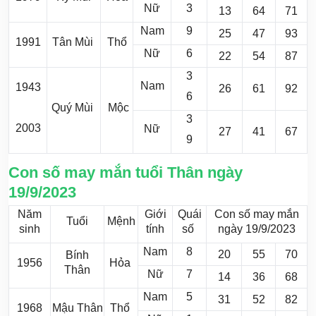
Nữ
3
13
64
71
Nam
9
25
47
93
1991
Tân Mùi
Thổ
Nữ
6
22
54
87
3
Nam
1943
26
61
92
6
Quý Mùi
Mộc
3
2003
Nữ
27
41
67
9
Con số may mắn tuổi Thân ngày
19/9/2023
Năm
Giới
Quái
Con số may mắn
Tuổi
Mệnh
sinh
tính
số
ngày 19/9/2023
Nam
8
20
55
70
Bính
1956
Hỏa
Thân
Nữ
7
14
36
68
Nam
5
31
52
82
1968
Mậu Thân
Thổ