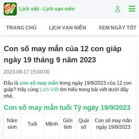
Lịch việt - Lịch vạn niên
TRANG CHỦ
LỊCH VẠN NIÊN
XEM NGÀY TỐT
Con số may mắn của 12 con giáp
ngày 19 tháng 9 năm 2023
2023-09-17 15:00:00
Đâu là
con số may mắn
trong ngày 19/9/2023 của 12 con
giáp? Hãy cùng
Lịch Việt
tìm hiểu trong bài viết dưới đây
nhé.
Con số may mắn tuổi Tý ngày 19/9/2023
Năm
Giới
Quái
Con số may mắn
Tuổi
Mệnh
sinh
tính
số
ngày 19/9/2023