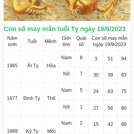
Con số may mắn tuổi Tỵ ngày 19/9/2023
Năm
Giới
Quái
Con số may mắn
Tuổi
Mệnh
sinh
tính
số
ngày 19/9/2023
Nam
8
3
51
94
1965
Ất Tỵ
Hỏa
Nữ
7
30
39
83
Nam
5
24
63
75
1977
Đinh Tỵ
Thổ
Nữ
1
27
56
80
Nam
2
15
42
89
1989
Kỷ Tỵ
Mộc