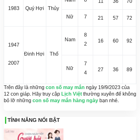
11
36
70
1983
Quý Hợi
Thủy
Nữ
7
21
57
72
8
Nam
16
60
92
2
1947
Đinh Hợi
Thổ
2007
7
Nữ
27
36
89
4
Trên đây là những
con số may mắn
ngày 19/9/2023 của
12 con giáp. Hãy truy cập
Lịch Việt
thường xuyên để không
bỏ lỡ những
con số may mắn hàng ngày
bạn nhé.
TÍNH NĂNG NỔI BẬT