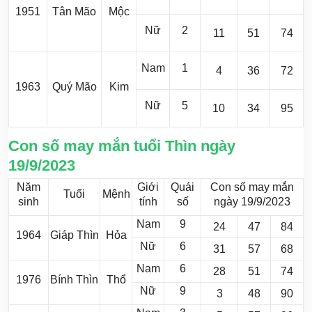
1951
Tân Mão
Mộc
Nữ
2
11
51
74
Nam
1
4
36
72
1963
Quý Mão
Kim
Nữ
5
10
34
95
Con số may mắn tuổi Thìn ngày
19/9/2023
Năm
Giới
Quái
Con số may mắn
Tuổi
Mệnh
sinh
tính
số
ngày 19/9/2023
Nam
9
24
47
84
1964
Giáp Thìn
Hỏa
Nữ
6
31
57
68
Nam
6
28
51
74
1976
Bính Thìn
Thổ
Nữ
9
3
48
90