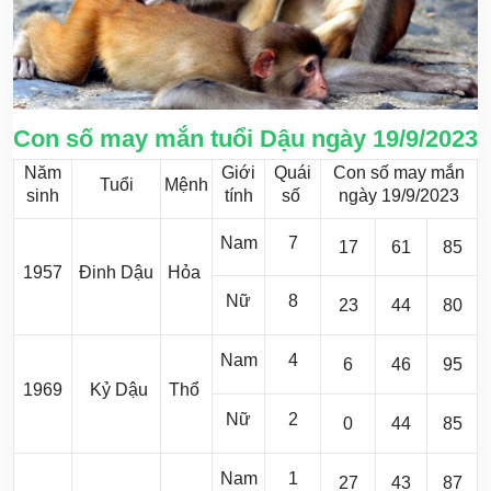
Con số may mắn tuổi Dậu ngày 19/9/2023
Năm
Giới
Quái
Con số may mắn
Tuổi
Mệnh
sinh
tính
số
ngày 19/9/2023
Nam
7
17
61
85
1957
Đinh Dậu
Hỏa
Nữ
8
23
44
80
Nam
4
6
46
95
1969
Kỷ Dậu
Thổ
Nữ
2
0
44
85
Nam
1
27
43
87