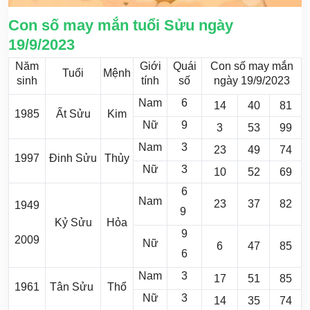
Con số may mắn tuổi Sửu ngày
19/9/2023
Năm
Giới
Quái
Con số may mắn
Tuổi
Mệnh
sinh
tính
số
ngày 19/9/2023
Nam
6
14
40
81
1985
Ất Sửu
Kim
Nữ
9
3
53
99
Nam
3
23
49
74
1997
Đinh Sửu
Thủy
Nữ
3
10
52
69
6
Nam
23
37
82
1949
9
Kỷ Sửu
Hỏa
9
2009
Nữ
6
47
85
6
Nam
3
17
51
85
1961
Tân Sửu
Thổ
Nữ
3
14
35
74