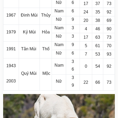
Nữ
6
17
37
73
Nam
6
24
35
92
1967
Đinh Mùi
Thủy
Nữ
9
20
38
69
Nam
3
4
46
90
1979
Kỷ Mùi
Hỏa
Nữ
3
17
63
73
Nam
9
5
61
70
1991
Tân Mùi
Thổ
Nữ
6
7
53
93
3
Nam
1943
0
54
92
6
Quý Mùi
Mộc
3
2003
Nữ
22
66
73
9