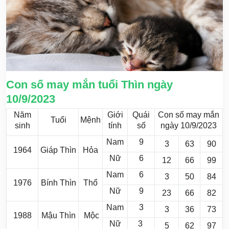
Con số may mắn tuổi Thìn ngày
10/9/2023
Năm
Giới
Quái
Con số may mắn
Tuổi
Mệnh
sinh
tính
số
ngày 10/9/2023
Nam
9
3
63
90
1964
Giáp Thìn
Hỏa
Nữ
6
12
66
99
Nam
6
3
50
84
1976
Bính Thìn
Thổ
Nữ
9
23
66
82
Nam
3
3
36
73
1988
Mậu Thìn
Mộc
Nữ
3
5
62
97