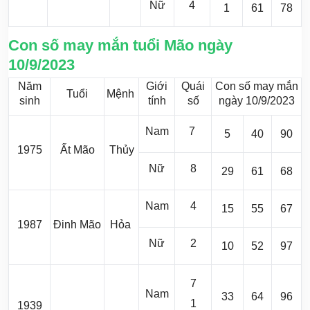
Nữ
4
1
61
78
Con số may mắn tuổi Mão ngày
10/9/2023
Năm
Giới
Quái
Con số may mắn
Tuổi
Mệnh
sinh
tính
số
ngày 10/9/2023
Nam
7
5
40
90
1975
Ất Mão
Thủy
Nữ
8
29
61
68
Nam
4
15
55
67
1987
Đinh Mão
Hỏa
Nữ
2
10
52
97
7
Nam
33
64
96
1
1939