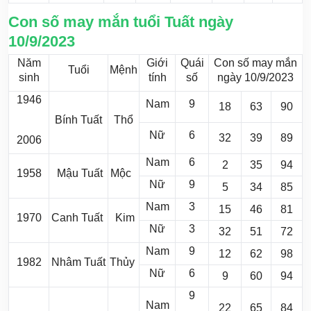
Con số may mắn tuổi Tuất ngày
10/9/2023
Năm
Giới
Quái
Con số may mắn
Tuổi
Mệnh
sinh
tính
số
ngày 10/9/2023
1946
Nam
9
18
63
90
Bính Tuất
Thổ
Nữ
6
32
39
89
2006
Nam
6
2
35
94
1958
Mậu Tuất
Mộc
Nữ
9
5
34
85
Nam
3
15
46
81
1970
Canh Tuất
Kim
Nữ
3
32
51
72
Nam
9
12
62
98
1982
Nhâm Tuất
Thủy
Nữ
6
9
60
94
9
Nam
22
65
84