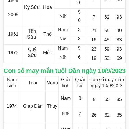
1949
9
Kỷ Sửu
Hỏa
9
2009
Nữ
7
62
93
6
Nam
3
21
59
99
Tân
1961
Thổ
Sửu
Nữ
3
16
45
83
Nam
9
23
59
93
Quý
1973
Mộc
Sửu
Nữ
6
19
53
69
Con số may mắn tuổi Dần ngày 10/9/2023
Năm
Giới
Quái
Con số may mắn
Tuổi
Mệnh
sinh
tính
số
ngày 10/9/2023
Nam
8
8
55
85
1974
Giáp Dần
Thủy
Nữ
7
26
62
85