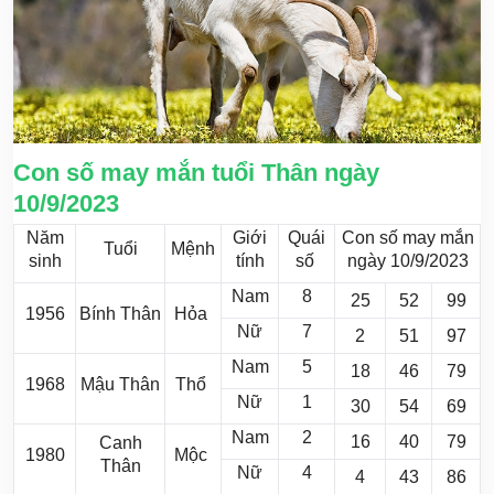
Con số may mắn tuổi Thân ngày
10/9/2023
Năm
Giới
Quái
Con số may mắn
Tuổi
Mệnh
sinh
tính
số
ngày 10/9/2023
Nam
8
25
52
99
1956
Bính Thân
Hỏa
Nữ
7
2
51
97
Nam
5
18
46
79
1968
Mậu Thân
Thổ
Nữ
1
30
54
69
Nam
2
16
40
79
Canh
1980
Mộc
Thân
Nữ
4
4
43
86