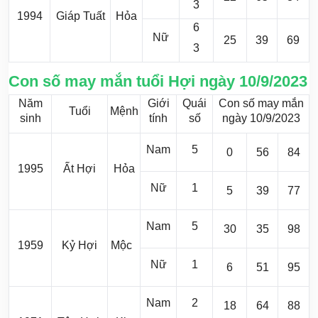
3
1994
Giáp Tuất
Hỏa
6
Nữ
25
39
69
3
Con số may mắn tuổi Hợi ngày 10/9/2023
Năm
Giới
Quái
Con số may mắn
Tuổi
Mệnh
sinh
tính
số
ngày 10/9/2023
Nam
5
0
56
84
1995
Ất Hợi
Hỏa
Nữ
1
5
39
77
Nam
5
30
35
98
1959
Kỷ Hợi
Mộc
Nữ
1
6
51
95
Nam
2
18
64
88