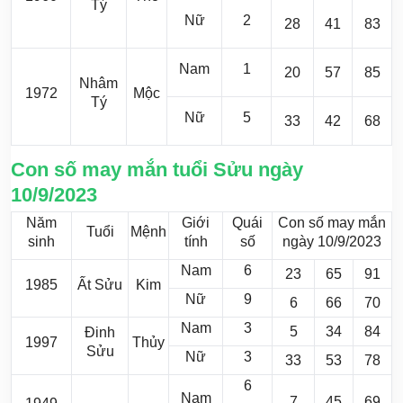
Tý
Nữ
2
28
41
83
Nam
1
20
57
85
Nhâm
1972
Mộc
Tý
Nữ
5
33
42
68
Con số may mắn tuổi Sửu ngày
10/9/2023
Năm
Giới
Quái
Con số may mắn
Tuổi
Mệnh
sinh
tính
số
ngày 10/9/2023
Nam
6
23
65
91
1985
Ất Sửu
Kim
Nữ
9
6
66
70
Nam
3
5
34
84
Đinh
1997
Thủy
Sửu
Nữ
3
33
53
78
6
Nam
7
45
69