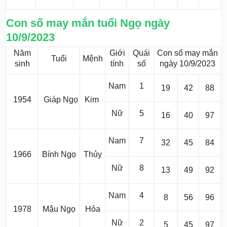
Con số may mắn tuổi Ngọ ngày
10/9/2023
Năm
Giới
Quái
Con số may mắn
Tuổi
Mệnh
sinh
tính
số
ngày 10/9/2023
Nam
1
19
42
88
1954
Giáp Ngọ
Kim
Nữ
5
16
40
97
Nam
7
32
45
84
1966
Bính Ngọ
Thủy
Nữ
8
13
49
92
Nam
4
8
56
96
1978
Mậu Ngọ
Hỏa
Nữ
2
5
45
97