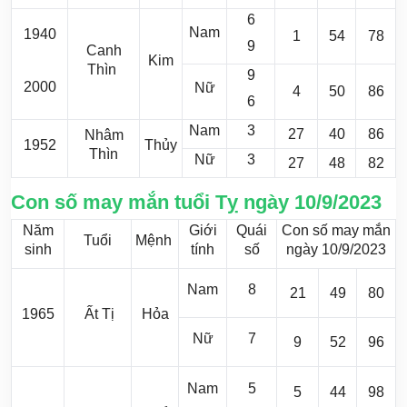
6
Nam
1940
1
54
78
9
Canh
Kim
Thìn
9
2000
Nữ
4
50
86
6
Nam
3
27
40
86
Nhâm
1952
Thủy
Thìn
Nữ
3
27
48
82
Con số may mắn tuổi Tỵ ngày 10/9/2023
Năm
Giới
Quái
Con số may mắn
Tuổi
Mệnh
sinh
tính
số
ngày 10/9/2023
Nam
8
21
49
80
1965
Ất Tị
Hỏa
Nữ
7
9
52
96
Nam
5
5
44
98