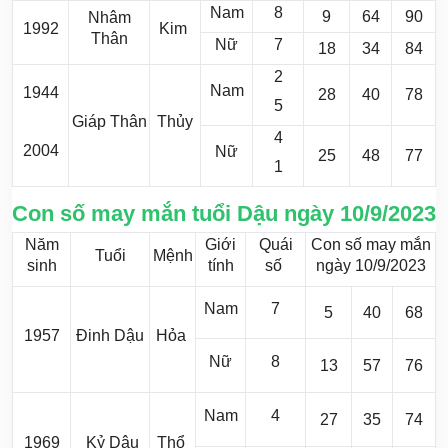
Nam
8
9
64
90
Nhâm
1992
Kim
Thân
Nữ
7
18
34
84
2
Nam
1944
28
40
78
5
Giáp Thân
Thủy
4
2004
Nữ
25
48
77
1
Con số may mắn tuổi Dậu ngày 10/9/2023
Năm
Giới
Quái
Con số may mắn
Tuổi
Mệnh
sinh
tính
số
ngày 10/9/2023
Nam
7
5
40
68
1957
Đinh Dậu
Hỏa
Nữ
8
13
57
76
Nam
4
27
35
74
1969
Kỷ Dậu
Thổ