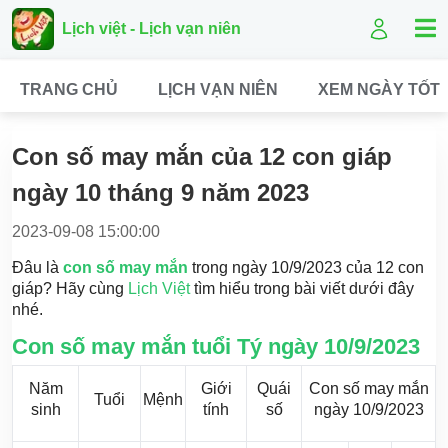
Lịch việt - Lịch vạn niên
TRANG CHỦ
LỊCH VẠN NIÊN
XEM NGÀY TỐT
Con số may mắn của 12 con giáp
ngày 10 tháng 9 năm 2023
2023-09-08 15:00:00
Đâu là
con số may mắn
trong ngày 10/9/2023 của 12 con
giáp? Hãy cùng
Lịch Việt
tìm hiểu trong bài viết dưới đây
nhé.
Con số may mắn tuổi Tý ngày 10/9/2023
Năm
Giới
Quái
Con số may mắn
Tuổi
Mệnh
sinh
tính
số
ngày 10/9/2023