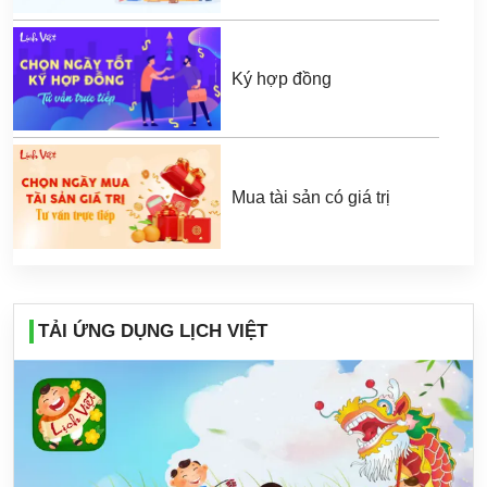
Ký hợp đồng
Mua tài sản có giá trị
TẢI ỨNG DỤNG LỊCH VIỆT