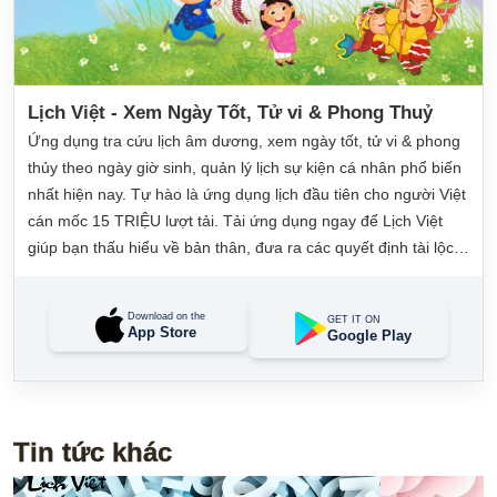
Lịch Việt - Xem Ngày Tốt, Tử vi & Phong Thuỷ
Ứng dụng tra cứu lịch âm dương, xem ngày tốt, tử vi & phong
thủy theo ngày giờ sinh, quản lý lịch sự kiện cá nhân phổ biến
nhất hiện nay. Tự hào là ứng dụng lịch đầu tiên cho người Việt
cán mốc 15 TRIỆU lượt tải. Tải ứng dụng ngay để Lịch Việt
giúp bạn thấu hiểu về bản thân, đưa ra các quyết định tài lộc,
may mắn và quản lý công việc hằng ngày dễ dàng.
Download on the
GET IT ON
App Store
Google Play
Tin tức khác