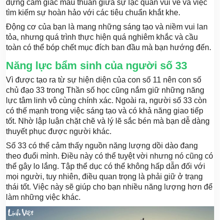
đựng cảm giác mâu thuẫn giữa sự lạc quan vui vẻ và việc
tìm kiếm sự hoàn hảo với các tiêu chuẩn khắt khe.
Động cơ của bạn là mang những sáng tạo và niềm vui lan
tỏa, nhưng quá trình thực hiện quá nghiêm khắc và cầu
toàn có thể bóp chết mục đích ban đầu mà bạn hướng đến.
Năng lực bẩm sinh của người số 33
Vì được tạo ra từ sự hiện diện của con số 11 nên con số
chủ đạo 33 trong Thần số học cũng nắm giữ những năng
lực tâm linh vô cùng chính xác. Ngoài ra, người số 33 còn
có thế mạnh trong việc sáng tạo và có khả năng giao tiếp
tốt. Nhờ lập luận chặt chẽ và lý lẽ sắc bén mà bạn dễ dàng
thuyết phục được người khác.
Số 33 có thể cảm thấy nguồn năng lượng dồi dào đang
theo đuổi mình. Điều này có thể tuyệt vời nhưng nó cũng có
thể gây lo lắng. Tập thể dục có thể không hấp dẫn đối với
mọi người, tuy nhiên, điều quan trọng là phải giữ ở trạng
thái tốt. Việc này sẽ giúp cho bạn nhiều năng lượng hơn để
làm những việc khác.