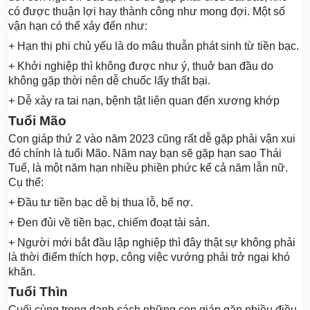
có được thuận lợi hay thành công như mong đợi. Một số
vận hạn có thể xảy đến như:
+ Hạn thị phi chủ yếu là do mâu thuẫn phát sinh từ tiền bạc.
+ Khởi nghiệp thì không được như ý, thuở ban đầu do
không gặp thời nên dễ chuốc lấy thất bại.
+ Dễ xảy ra tai nạn, bệnh tật liên quan đến xương khớp
Tuổi Mão
Con giáp thứ 2 vào năm 2023 cũng rất dễ gặp phải vận xui
đó chính là tuổi Mão. Năm nay bạn sẽ gặp hạn sao Thái
Tuế, là một năm hạn nhiều phiền phức kể cả năm lẫn nữ.
Cụ thể:
+ Đầu tư tiền bạc dễ bị thua lỗ, bể nợ.
+ Đen đủi về tiền bạc, chiếm đoạt tài sản.
+ Người mới bắt đầu lập nghiệp thì đây thật sự không phải
là thời điểm thích hợp, công việc vướng phải trở ngại khó
khăn.
Tuổi Thìn
Cuối cùng trong danh sách những con giáp gặp nhiều điều