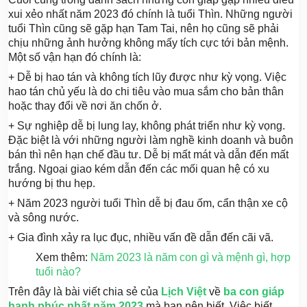
xui xẻo nhất năm 2023 đó chính là tuổi Thìn. Những người
tuổi Thìn cũng sẽ gặp hạn Tam Tai, nên họ cũng sẽ phải
chịu những ảnh hưởng không mấy tích cực tới bản mệnh.
Một số vận hạn đó chính là:
+ Dễ bị hao tán và không tích lũy được như kỳ vọng. Việc
hao tán chủ yếu là do chi tiêu vào mua sắm cho bản thân
hoặc thay đổi về nơi ăn chốn ở.
+ Sự nghiệp dễ bị lung lay, không phát triển như kỳ vọng.
Đặc biệt là với những người làm nghề kinh doanh và buôn
bán thì nên hạn chế đầu tư. Dễ bị mất mát và dẫn đến mất
trắng. Ngoại giao kém dẫn đến các mối quan hệ có xu
hướng bị thu hẹp.
+ Năm 2023 người tuổi Thìn dễ bị đau ốm, cẩn thận xe cộ
và sông nước.
+ Gia đình xảy ra lục đục, nhiều vấn đề dẫn đến cãi vã.
Xem thêm:
Năm 2023 là năm con gì và mệnh gì, hợp
tuổi nào?
Trên đây là bài viết chia sẻ của
Lịch Việt
về
ba con giáp
hạnh phúc nhất năm 2023
mà bạn nên biết. Việc biết